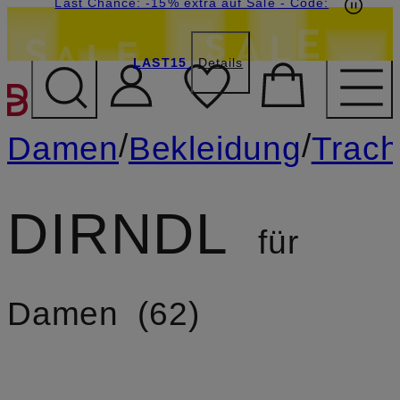
20€-Willkommensgutschein mit Beyond sichern
Last Chance: -15% extra auf Sale
- Code:
LAST15
Details
ZUM HAUPTINHALT ÜBE
/
/
Damen
Bekleidung
Trach
DIRNDL
für
Damen
62