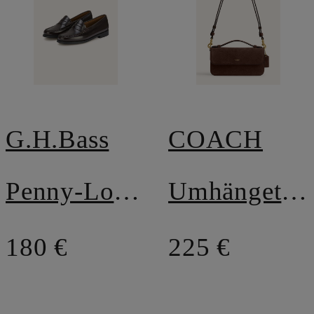
G.H.Bass
COACH
Penny-Loafer WEEJUN II
Umhängetasche ELORA
180 €
225 €