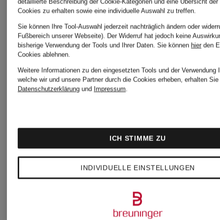
TALBOT
detaillierte Beschreibung der Cookie-Kategorien und eine Übersicht der
Dirndl
Cookies zu erhalten sowie eine individuelle Auswahl zu treffen.
RUNHOF
Sie können Ihre Tool-Auswahl jederzeit nachträglich ändern oder widerr
Fußbereich unserer Webseite). Der Widerruf hat jedoch keine Auswirku
bisherige Verwendung der Tools und Ihrer Daten.
Sie können
hier
den E
1.099 €
Cookies ablehnen.
Dirndl
Weitere Informationen zu den eingesetzten Tools und der Verwendung I
welche wir und unsere Partner durch die Cookies erheben, erhalten Sie 
Datenschutzerklärung
und
Impressum
.
mit
Samt
1.199 €
ICH STIMME ZU
und
INDIVIDUELLE EINSTELLUNGEN
Pailletten