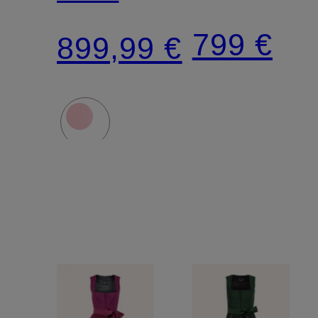
mit
799 €
899,99 €
Leinen