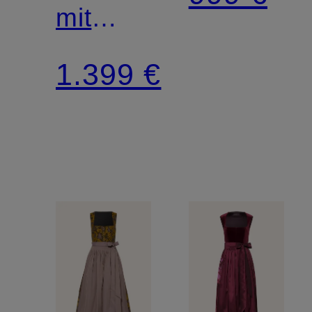
mit
Glitzergarn
1.399 €
und
Schmuckperlen