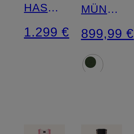
HASELBACH
MÜNCHE
mit
mit
1.299 €
899,99 €
Spitze
Leinen