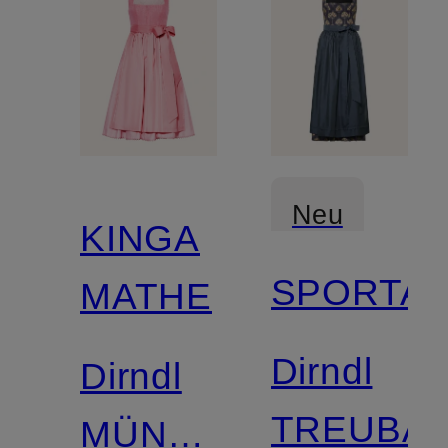
Neu
KINGA
SPORTA
MATHE
Dirndl
Dirndl
TREUBA
MÜNCHEN