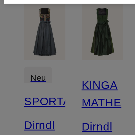
Neu
KINGA
SPORTALM
MATHE
Dirndl
Dirndl