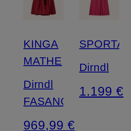
KINGA
SPORTA
MATHE
Dirndl
Dirndl
1.199 €
FASANO
969,99 €