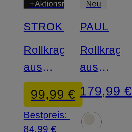
+Aktionsrabatt
Neu
STROKESMAN'S
PAUL
Zertifiziert
Zertifiziert
Rollkragenpullover
Rollkrage
aus
aus
Cashmere
Cashmer
179,99 €
99,99 €
Bestpreis:
84,99 €