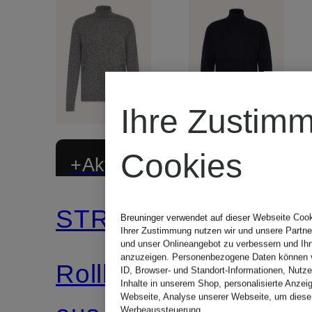
Ihre Zustim
Cookies
+Aktionsrabatt
Zertifiziert
STROKESMAN'S
LISA
Breuninger verwendet auf dieser Webseite Cook
Zertifiziert
Ihrer Zustimmung nutzen wir und unsere Partner 
und unser Onlineangebot zu verbessern und Ih
YANG
anzuzeigen. Personenbezogene Daten können ve
Rollkragenpullover
ID, Browser- und Standort-Informationen, Nutzer
Inhalte in unserem Shop, personalisierte Anzei
Webseite, Analyse unserer Webseite, um diese 
Werbeaussteuerung.