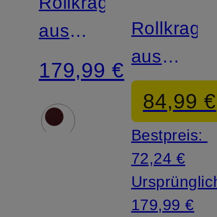
Rollkragenpullover
Rollkrage
aus
aus
Cashmere
179,99 €
Cashmer
84,99 €
Bestpreis:
72,24 €
Ursprünglic
179,99 €