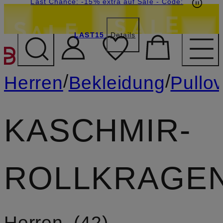
20€-Willkommensgutschein mit Beyond sichern
Last Chance: -15% extra auf Sale
- Code:
LAST15
Details
ZUM HAUPTINHALT ÜBE
/
/
Herren
Bekleidung
Pullov
KASCHMIR­
ROLLKRAGE
Herren
42