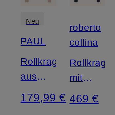
Neu
roberto
PAUL
collina
Zertifiziert
Rollkragenpullover
Rollkrage
aus
mit
Cashmere
Cashmer
179,99 €
469 €