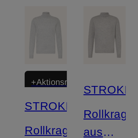
+Aktionsrabatt
STROKES
STROKESMAN'S
Zertifiziert
Rollkrage
Rollkragenpullover
aus