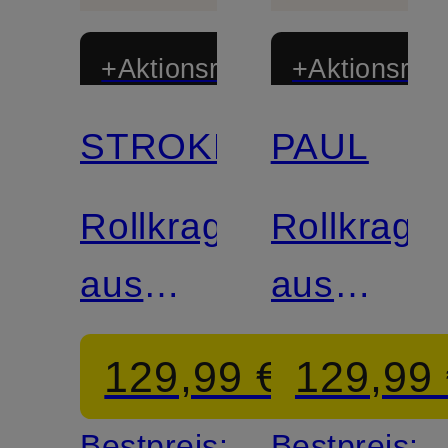
+Aktionsrabatt
+Aktionsraba
STROKESMAN'S
PAUL
Zertifiziert
Zertifiziert
Rollkragenpullover
Rollkrage
aus
aus
Cashmere
Cashmer
129,99 €
129,99
Bestpreis:
Bestpreis: