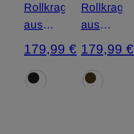
Rollkragenpullover
Rollkrage
aus
aus
Cashmere
Cashmer
179,99 €
179,99 €