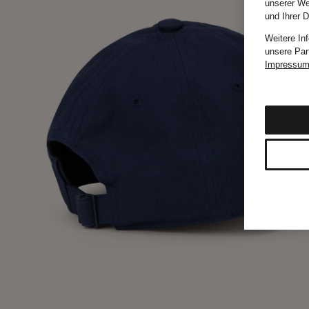
unserer We
und Ihrer 
Weitere In
unsere Par
Impressu