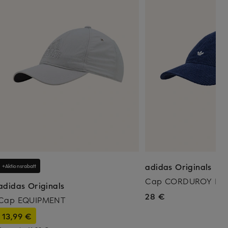
adidas Originals
+Aktionsrabatt
Cap CORDUROY BAS
adidas Originals
28 €
Cap EQUIPMENT
13,99 €