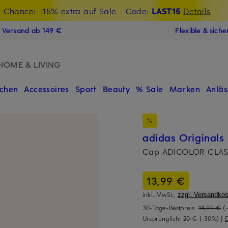
t Chance: -15% extra auf Sale
€-Willkommensgutschein mit Beyond sichern
- Code:
LAST15
Details
N
s Versand ab 149 €
Flexible & sich
HOME & LIVING
chen
Accessoires
Sport
Beauty
% Sale
Marken
Anläs
adidas Originals
Cap ADICOLOR CLAS
13,99 €
inkl. MwSt.,
zzgl. Versandkos
30-Tage-Bestpreis:
14,99 €
(
Ursprünglich:
20 €
(-30%)
|
D