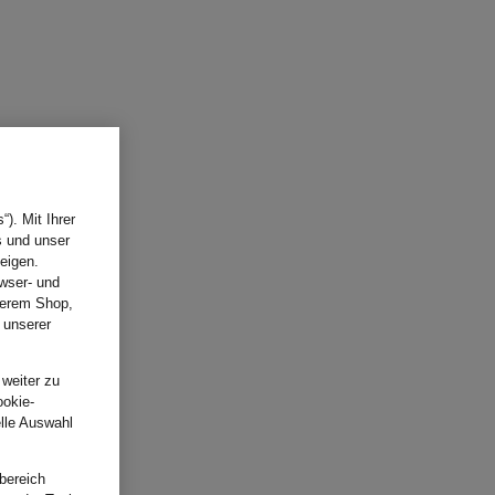
). Mit Ihrer
s und unser
eigen.
wser- und
nserem Shop,
 unserer
.
 weiter zu
ookie-
elle Auswahl
bereich