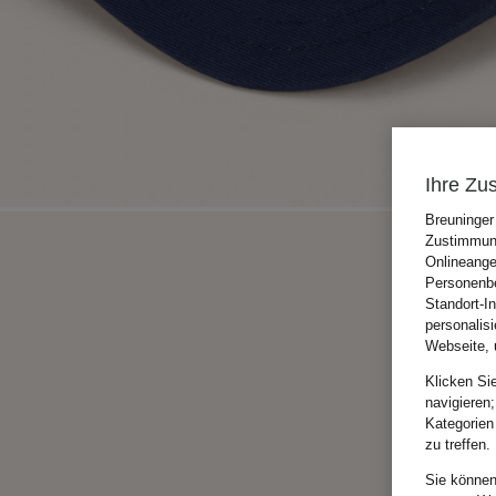
Ihre Zu
Breuninger
Zustimmung
Onlineange
Personenbe
Standort-I
personalis
Webseite, 
Klicken Si
navigieren;
Kategorien
zu treffen.
Sie können