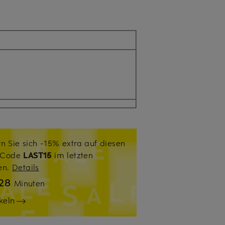
n Sie sich -15% extra auf diesen
. Code
LAST15
im letzten
sen.
Details
28
Minuten
keln