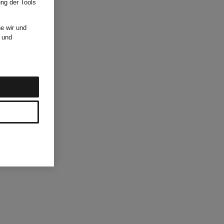
ung der Tools
e wir und
und