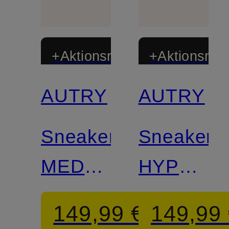
+Aktionsrabatt
+Aktionsraba
AUTRY
AUTRY
Sneaker
Sneaker
MEDALIST
HYPERW
LOW
LOW
149,99 €
149,99
TS