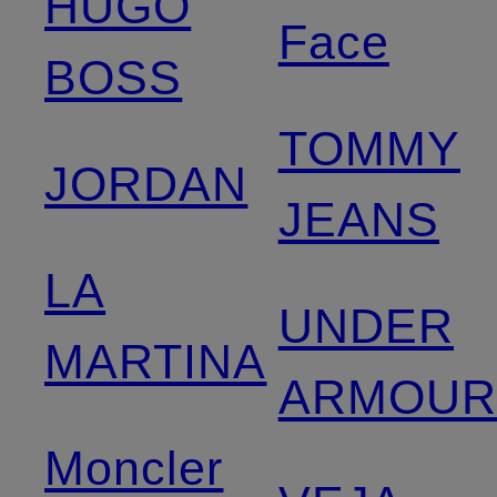
HUGO
Face
BOSS
TOMMY
JORDAN
JEANS
LA
UNDER
MARTINA
ARMOU
Moncler