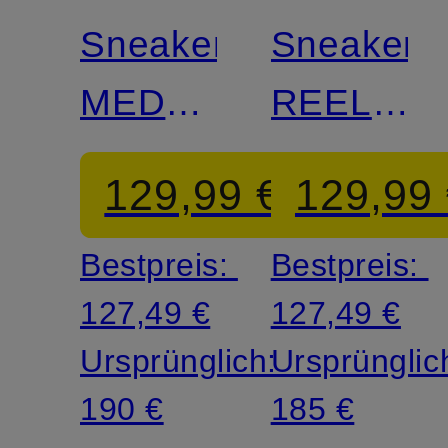
Sneaker
Sneaker
MEDALIST
REELWIN
LOW
LOW
129,99 €
129,99
UT
Bestpreis:
Bestpreis:
127,49 €
127,49 €
Ursprünglich:
Ursprünglic
190 €
185 €