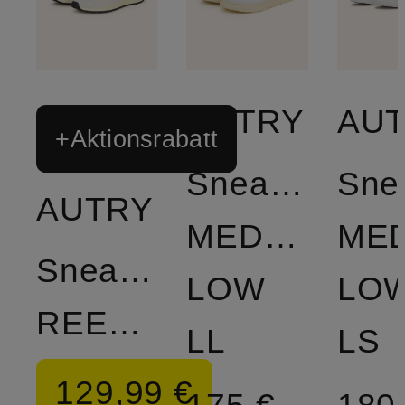
AUTRY
AU
+Aktionsrabatt
Sneaker
Sne
AUTRY
MEDALIST
MED
Sneaker
LOW
LO
REELWIND
LL
LS
129,99 €