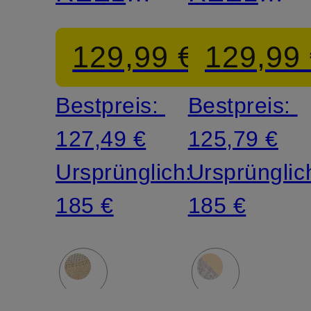
LOW
LOW
129,99 €
129,99
UT
UT
Bestpreis:
Bestpreis:
127,49 €
125,79 €
Ursprünglich:
Ursprünglic
185 €
185 €