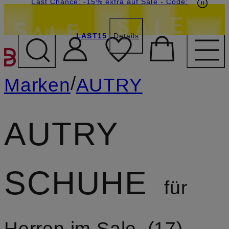
20€-Willkommensgutschein mit Beyond sichern
Last Chance: -15% extra auf Sale
- Code:
LAST15
Details
ZUM HAUPTINHALT ÜBE
/
Marken
AUTRY
AUTRY
SCHUHE
für
Herren im Sale
17