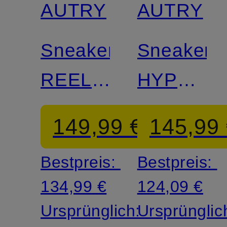
AUTRY
AUTRY
Sneaker
Sneaker
REELWIND
HYPERW
LOW
LOW
149,99 €
145,99
Bestpreis:
Bestpreis:
134,99 €
124,09 €
Ursprünglich:
Ursprünglic