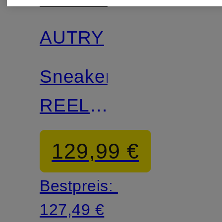
AUTRY
Sneaker
REELWIND
LOW
129,99 €
Bestpreis:
127,49 €