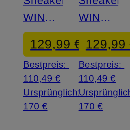
Sneaker
Sneaker
WINDSCAPE
WINDSC
LOW
LOW
129,99 €
129,99
CU
Bestpreis:
Bestpreis:
110,49 €
110,49 €
Ursprünglich:
Ursprünglic
170 €
170 €