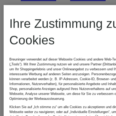
REELWIND
REELWIN
Ihre Zustimmung z
LOW
LOW
165,99 €
156,99
Cookies
UT
Bestpreis:
Bestpreis:
Breuninger verwendet auf dieser Webseite Cookies und andere Web-Te
141,09 €
133,44 €
(„Tools“). Mit Ihrer Zustimmung nutzen wir und unsere Partner (Drittanbi
um Ihr Shoppingerlebnis und unser Onlineangebot zu verbessern und I
interessante Werbung auf anderen Seiten anzuzeigen. Personenbezog
Ursprünglich:
Ursprünglic
können verarbeitet werden (z. B. IP-Adressen, Cookie-ID, Browser- und
Informationen, Nutzerverhalten), für personalisierte Angebote und Inhal
185 €
185 €
Shop, personalisierte Anzeigen aufgrund Ihres Nutzerverhaltens auf un
Webseite, Analyse unserer Webseite, um diese für Sie zu verbessern o
Optimierung der Werbeaussteuerung.
Klicken Sie auf „Ich stimme zu“ um alle Cookies zu akzeptieren und dir
Webseite weiter zu navigieren; oder auf „Individuelle Einstellungen“, u