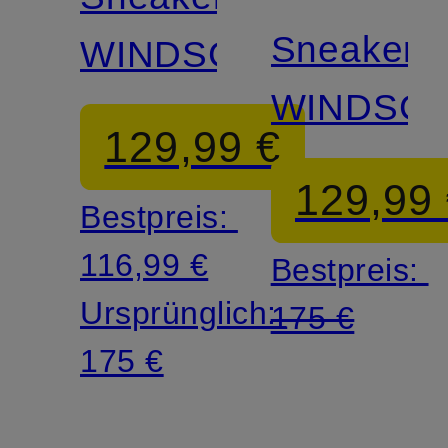
Sneaker
WINDSCAPE
WINDSC
129,99 €
129,99
Bestpreis:
116,99 €
Bestpreis:
Ursprünglich:
175 €
175 €