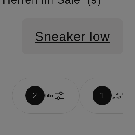
Sneaker low
2
1
Für
Filter
wen?