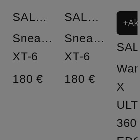
SALOMON
SALOMON
+Akt
Sneaker
Sneaker
XT-6
XT-6
Wan
180 €
180 €
X
ULT
360