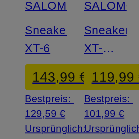
SALOMON
SALOMO
Sneaker
Sneaker
XT-6
XT-
WHISPE
143,99 €
119,99
Bestpreis:
Bestpreis:
129,59 €
101,99 €
Ursprünglich:
Ursprünglic