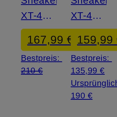
Sneaker
Sneaker
XT-4
XT-4
OG
OG
167,99 €
159,99
GTX
Bestpreis:
Bestpreis:
210 €
135,99 €
Ursprünglic
190 €