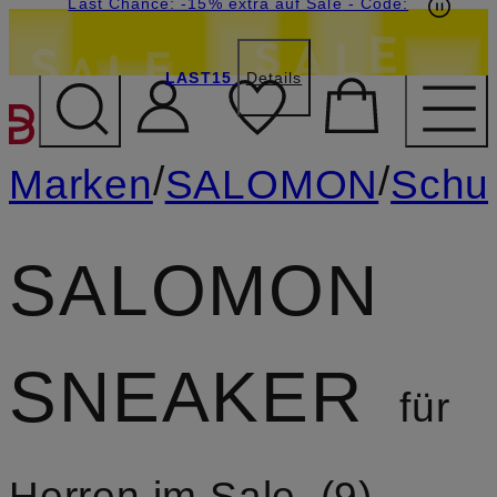
20€-Willkommensgutschein mit Beyond sichern
Last Chance: -15% extra auf Sale
- Code:
LAST15
Details
ZUM HAUPTINHALT ÜBE
/
/
Marken
SALOMON
Schu
SALOMON
SNEAKER
für
Herren im Sale
9