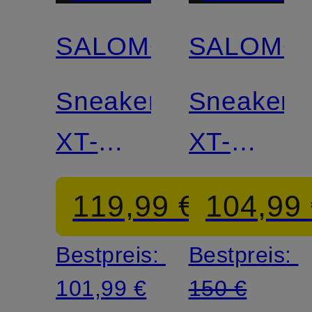
SALOMON
SALOMO
Sneaker
Sneaker
XT-
XT-
WHISPER
WHISPE
119,99 €
104,99
Bestpreis:
Bestpreis:
101,99 €
150 €