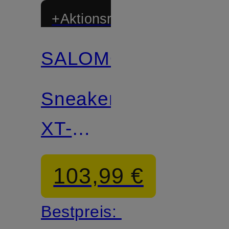
+Aktionsrabatt
SALOMON
Sneaker
XT-
PATHWAY
103,99 €
2
Bestpreis: