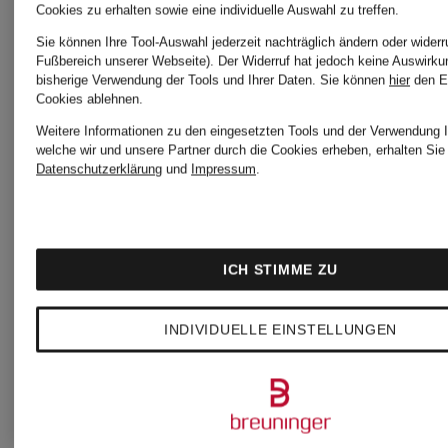
Cookies zu erhalten sowie eine individuelle Auswahl zu treffen.
Parkas
Unterziehr
Sie können Ihre Tool-Auswahl jederzeit nachträglich ändern oder widerr
Fußbereich unserer Webseite). Der Widerruf hat jedoch keine Auswirku
bisherige Verwendung der Tools und Ihrer Daten.
Sie können
hier
den E
Cookies ablehnen.
SALOMON
SALOMO
Weitere Informationen zu den eingesetzten Tools und der Verwendung I
welche wir und unsere Partner durch die Cookies erheben, erhalten Sie 
Datenschutzerklärung
und
Impressum
.
Schuhe für
Wäsche-
Damen
Oberteile
ICH STIMME ZU
INDIVIDUELLE EINSTELLUNGEN
SALOMON
SALOMO
Schuhe für
Zubehör