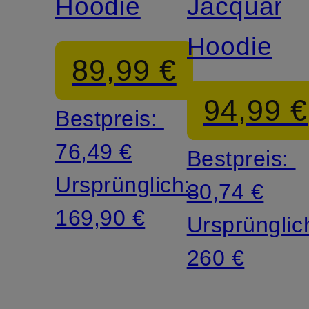
Hoodie
Jacquard-
Hoodie
89,99 €
94,99 €
Bestpreis:
76,49 €
Bestpreis:
Ursprünglich:
80,74 €
169,90 €
Ursprünglic
260 €