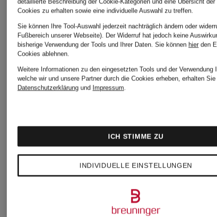
detaillierte Beschreibung der Cookie-Kategorien und eine Übersicht der
Cookies zu erhalten sowie eine individuelle Auswahl zu treffen.
Sie können Ihre Tool-Auswahl jederzeit nachträglich ändern oder widerr
Fußbereich unserer Webseite). Der Widerruf hat jedoch keine Auswirku
bisherige Verwendung der Tools und Ihrer Daten.
Sie können
hier
den E
Cookies ablehnen.
Weitere
Weitere Informationen zu den eingesetzten Tools und der Verwendung I
welche wir und unsere Partner durch die Cookies erheben, erhalten Sie 
Datenschutzerklärung
und
Impressum
.
Kategorien
ICH STIMME ZU
Beige
Hoodies
INDIVIDUELLE EINSTELLUNGEN
Hoodies
für