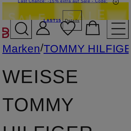
20€-Willkommensgutschein mit Beyond sichern
Last Chance: -15% extra auf Sale
- Code:
LAST15
Details
ZUM HAUPTINHALT ÜBE
/
Marken
TOMMY HILFIG
WEISSE T
OMMY H