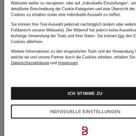
Webseite weiter zu navigieren; oder auf „Individuelle Einstellungen“, u
detaillierte Beschreibung der Cookie-Kategorien und eine Übersicht der
Cookies zu erhalten sowie eine individuelle Auswahl zu treffen.
Sie können Ihre Tool-Auswahl jederzeit nachträglich ändern oder widerr
Fußbereich unserer Webseite). Der Widerruf hat jedoch keine Auswirku
bisherige Verwendung der Tools und Ihrer Daten.
Sie können
hier
den E
Cookies ablehnen.
Weitere Informationen zu den eingesetzten Tools und der Verwendung I
welche wir und unsere Partner durch die Cookies erheben, erhalten Sie 
Datenschutzerklärung
und
Impressum
.
NEO
NORMA
NOIR
KAMALI
ICH STIMME ZU
Kleid
Cocktailkl
INDIVIDUELLE EINSTELLUNGEN
MISHA
CHF 39