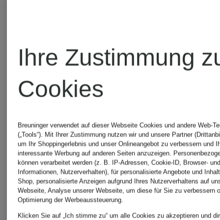
Kleid
Kleid
CHF 27
Ihre Zustimmung z
MELICIA
Cookies
in
CHF 495
Wickeloptik
Breuninger verwendet auf dieser Webseite Cookies und andere Web-Te
(„Tools“). Mit Ihrer Zustimmung nutzen wir und unsere Partner (Drittanbi
um Ihr Shoppingerlebnis und unser Onlineangebot zu verbessern und I
mit
interessante Werbung auf anderen Seiten anzuzeigen. Personenbezog
können verarbeitet werden (z. B. IP-Adressen, Cookie-ID, Browser- und
Informationen, Nutzerverhalten), für personalisierte Angebote und Inhal
Rüschen
Shop, personalisierte Anzeigen aufgrund Ihres Nutzerverhaltens auf un
Webseite, Analyse unserer Webseite, um diese für Sie zu verbessern o
Optimierung der Werbeaussteuerung.
Klicken Sie auf „Ich stimme zu“ um alle Cookies zu akzeptieren und dir