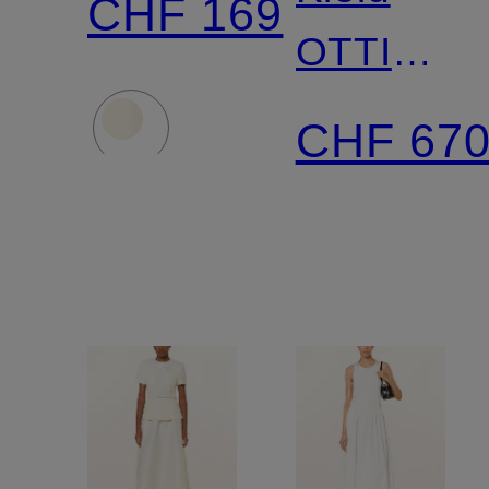
CHF 169
OTTILIE
aus
CHF 67
Lochspitz