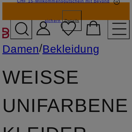
CHF 15-Willkommensgutschein mit Beyond
sichern
Details
ZUM HAUPTINHALT ÜBE
/
Damen
Bekleidung
WEISSE U
NIFARBENE K