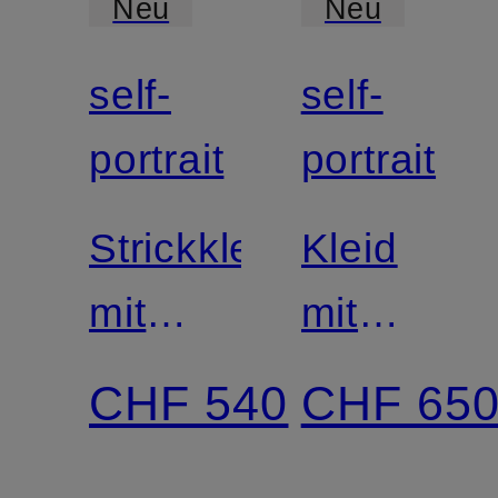
Neu
Neu
self-
self-
portrait
portrait
Strickkleid
Kleid
mit
mit
Schmuckperlen
Glitzergar
CHF 540
CHF 65
und
im