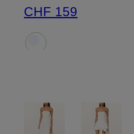
HEAVY
und
CHF 159
023
Rüschen