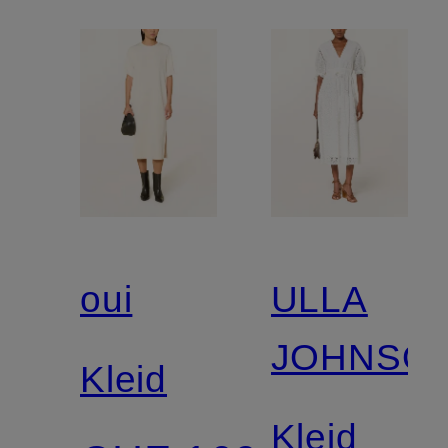
oui
ULLA
JOHNSO
Kleid
Kleid