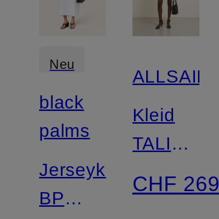
Neu
ALLSAIN
black
Kleid
palms
TALISA
Jerseykleid
mit
CHF 26
BP
Spitze