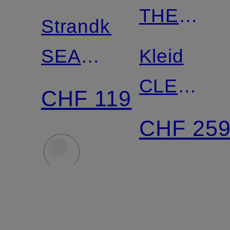
THE
Strandkleid
BRAND
SEASIDE
Kleid
BREEZE
CLEMENT
CHF 119
aus
aus
CHF 25
Jersey
Lochspitz