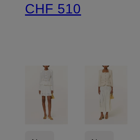
mit
Leinen
CHF 510
Pailletten
und
Schmucksteinen