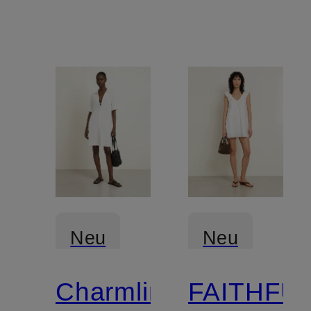
Rüschen
Materialm
Neu
Neu
Charmline
FAITHFU
Zertifiziert