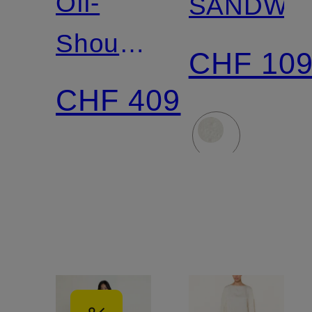
Off-
SANDWA
Shoulder-
CHF 10
Kleid
CHF 409
aus
Jacquard