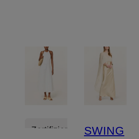
mit
Spitze
SWING
Zertifiziert