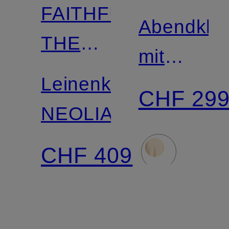
FAITHFULL
Abendklei
THE
mit
BRAND
Leinenkleid
Stola
CHF 29
NEOLIA
CHF 409