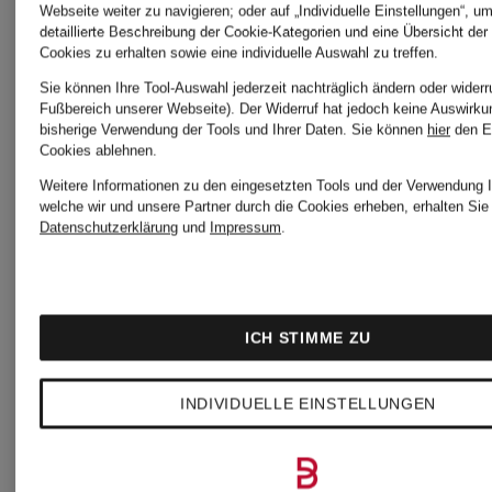
Webseite weiter zu navigieren; oder auf „Individuelle Einstellungen“, u
Smith &
Phase
detaillierte Beschreibung der Cookie-Kategorien und eine Übersicht der
Cookies zu erhalten sowie eine individuelle Auswahl zu treffen.
Soul
Eight
Sie können Ihre Tool-Auswahl jederzeit nachträglich ändern oder widerr
Fußbereich unserer Webseite). Der Widerruf hat jedoch keine Auswirku
bisherige Verwendung der Tools und Ihrer Daten.
Sie können
hier
den E
Cookies ablehnen.
Kleid
Wickelkle
Weitere Informationen zu den eingesetzten Tools und der Verwendung I
welche wir und unsere Partner durch die Cookies erheben, erhalten Sie 
Datenschutzerklärung
und
Impressum
.
JULISSA
CHF 139
CHF 1
ICH STIMME ZU
INDIVIDUELLE EINSTELLUNGEN
Ursprünglic
CHF 209