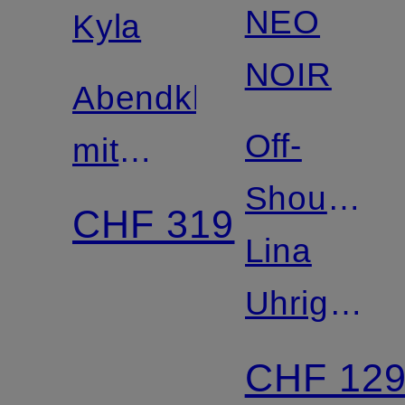
NEO
Kyla
NOIR
Abendkleid
Off-
mit
Shoulder-
Pailletten
CHF 319
Kleid
Lina
und
DYLAN
Uhrig ×
Schmuckperlen
NEO
CHF 12