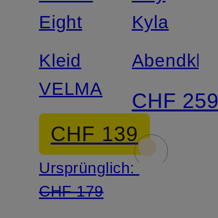
Eight
Kyla
Kleid
Abendklei
VELMA
CHF 25
CHF 139
Ursprünglich:
CHF 179