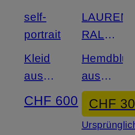
self-
LAUREN
portrait
RALPH
LAUREN
Kleid
Hemdblus
aus
aus
Lochspitze
Leinen
CHF 600
CHF 3
Ursprünglic