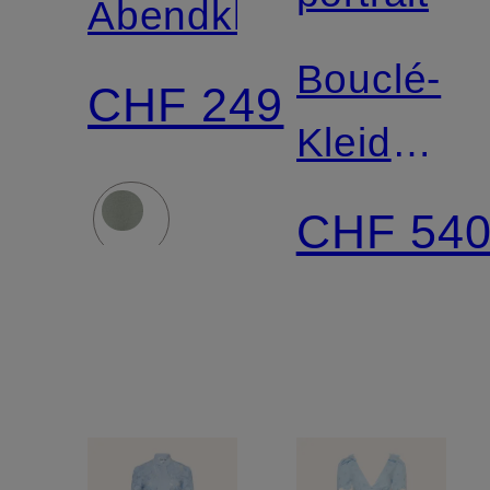
Abendkleid
Bouclé-
CHF 249
Kleid
mit
CHF 54
Glitzergar
und
Pailletten