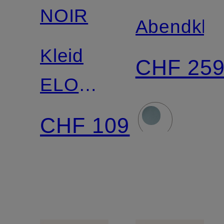
NOIR
Abendklei
Kleid
CHF 25
ELORIE
mit
CHF 109
Rüschen
und
Spitze