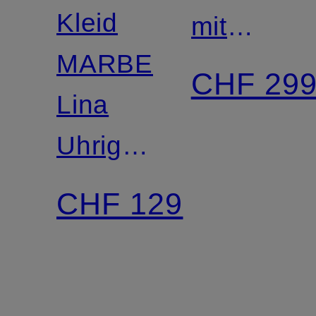
Kleid
mit
MARBELLO
Volants
CHF 29
Lina
Uhrig ×
NEO
CHF 129
NOIR