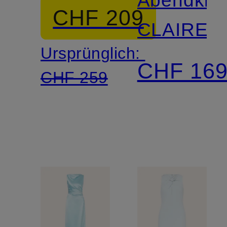
Abendklei
CHF 209
CLAIRE
Ursprünglich:
CHF 16
CHF 259