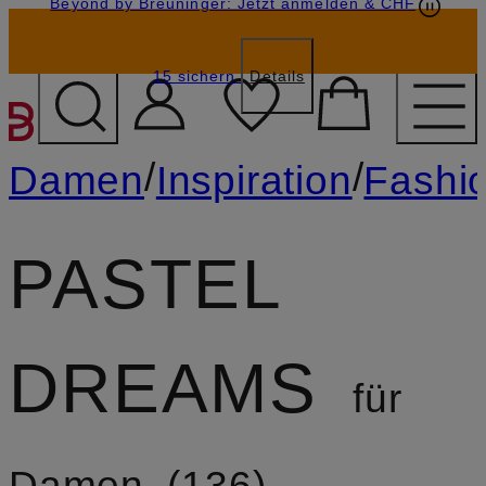
Beyond by Breuninger: Jetzt anmelden & CHF
Geschenkkarten
GESCHENK20
15 sichern
Details
ZUM HAUPTINHALT ÜBE
/
/
Damen
Inspiration
Fashi
PASTEL
DREAMS
für
Damen
136