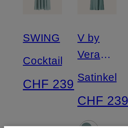
SWING
V by
Vera
Cocktailkleid
Mont
Satinkelid
CHF 239
CHF 23