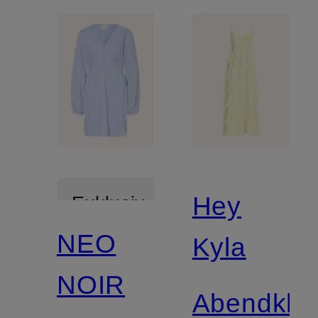
Hey
Exklusiv
NEO
Kyla
NOIR
Abendklei