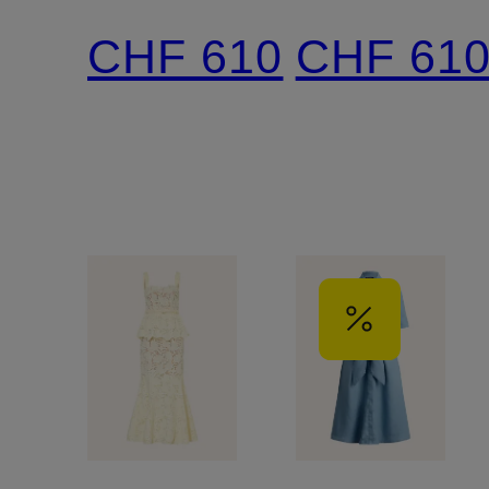
Lochspitze
Lochspitz
CHF 610
CHF 61
mit
und
Schmucksteinen
Rüschen