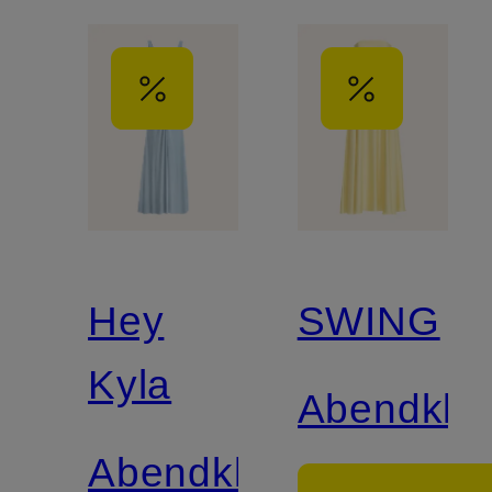
Hey
SWING
Kyla
Abendklei
Abendkleid