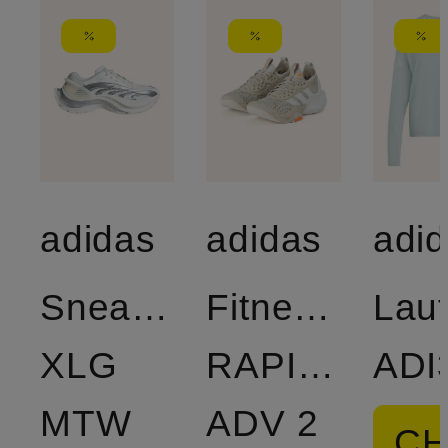
adidas
adidas
adi
Sneaker
Fitnessschuh
Lauf
XLG
RAPIDMOVE
ADI
MTW
ADV 2
CH