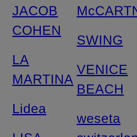
JACOB
McCART
COHEN
SWING
LA
VENICE
MARTINA
BEACH
Lidea
weseta