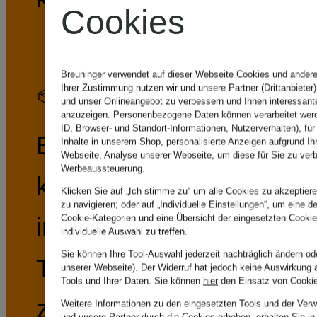
Cookies
Breuninger verwendet auf dieser Webseite Cookies und andere
Ihrer Zustimmung nutzen wir und unsere Partner (Drittanbieter
30 Tage kostenlose Rückgabe
und unser Onlineangebot zu verbessern und Ihnen interessan
anzuzeigen. Personenbezogene Daten können verarbeitet werd
ID, Browser- und Standort-Informationen, Nutzerverhalten), für
Bestellungen
Inhalte in unserem Shop, personalisierte Anzeigen aufgrund Ih
Webseite, Analyse unserer Webseite, um diese für Sie zu verb
Werbeaussteuerung.
können Sie
Klicken Sie auf „Ich stimme zu“ um alle Cookies zu akzeptiere
zu navigieren; oder auf „Individuelle Einstellungen“, um eine de
innerhalb von 30
Cookie-Kategorien und eine Übersicht der eingesetzten Cookie
individuelle Auswahl zu treffen.
Sie können Ihre Tool-Auswahl jederzeit nachträglich ändern od
Tagen kostenlos
unserer Webseite). Der Widerruf hat jedoch keine Auswirkung 
Tools und Ihrer Daten.
Sie können
hier
den Einsatz von Cookie
zurückschicken.
Weitere Informationen zu den eingesetzten Tools und der Verw
und unsere Partner durch die Cookies erheben, erhalten Sie i