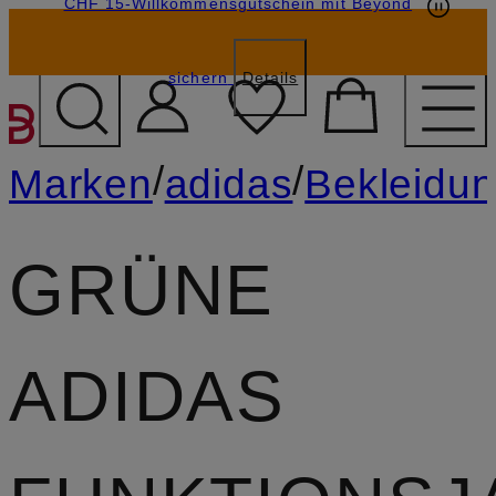
CHF 15-Willkommensgutschein mit Beyond
sichern
Details
ZUM HAUPTINHALT ÜBE
/
/
Marken
adidas
Bekleidu
GRÜNE
ADIDAS