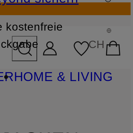
 kostenfreie
FELD ÜBERSPRINGEN
ckgabe
CH
ER
HOME & LIVING