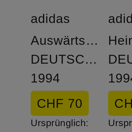
adidas
adi
Auswärtstrikot
Hei
DEUTSCHLAND
DE
1994
199
CHF 70
CH
Ursprünglich:
Urspr