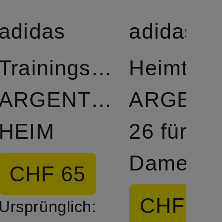
adidas
adidas
Trainingsjacke
Heimtriko
ARGENTINIEN
ARGENT
HEIM
26 für
Damen
CHF 65
CHF 55
Ursprünglich: