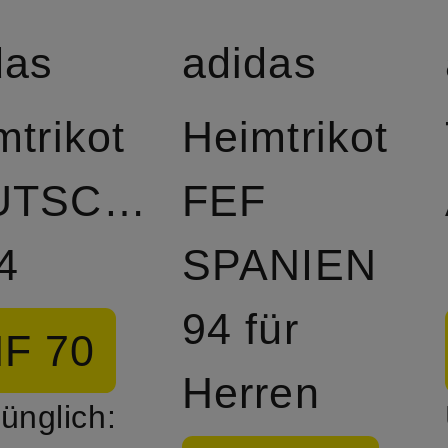
das
adidas
mtrikot
Heimtrikot
UTSCHLAND
FEF
4
SPANIEN
94 für
F 70
Herren
ünglich: