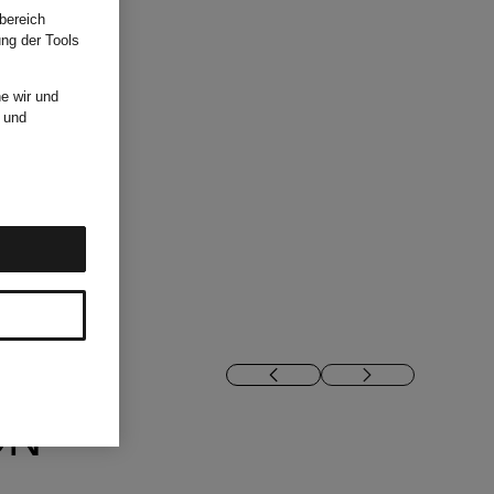
bereich
ung der Tools
e wir und
und
ON