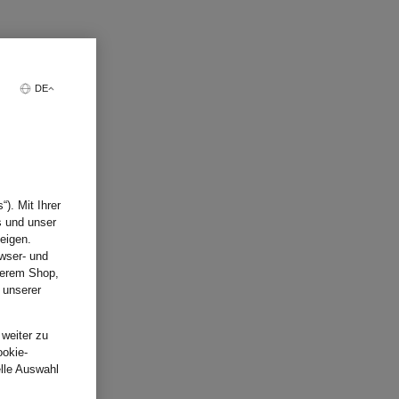
DE
). Mit Ihrer
s und unser
eigen.
wser- und
nserem Shop,
 unserer
.
 weiter zu
ookie-
elle Auswahl