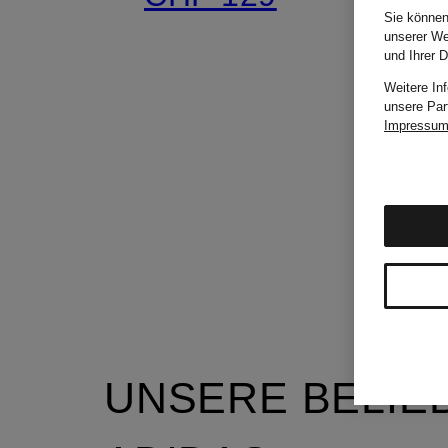
Sie können
unserer We
und Ihrer 
Weitere In
unsere Par
Impressu
UNSERE BELIE