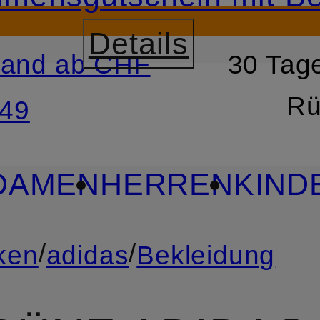
Details
sand ab CHF
30 Tage
RSPRINGEN
ZUM SUCH
Rü
49
DAMEN
HERREN
KIND
/
/
ken
adidas
Bekleidung