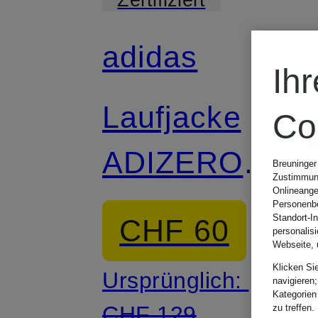
adidas
Ih
Laufjacke
Co
ADIZERO
Breuninger
Zustimmung
Onlineange
ARCHIVE
Personenbe
Standort-I
CHF 60
personalis
Webseite, 
Klicken Si
Ursprünglich:
navigieren;
Kategorien
CHF 129
zu treffen.