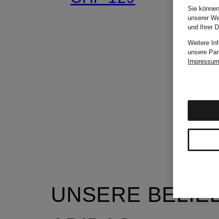
Sie können
unserer We
und Ihrer 
Weitere In
unsere Par
Impressu
UNSERE BELIE