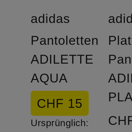
adidas
adi
Pantoletten
Pla
ADILETTE
Pan
AQUA
ADI
CHF 15
CHF
Ursprünglich: