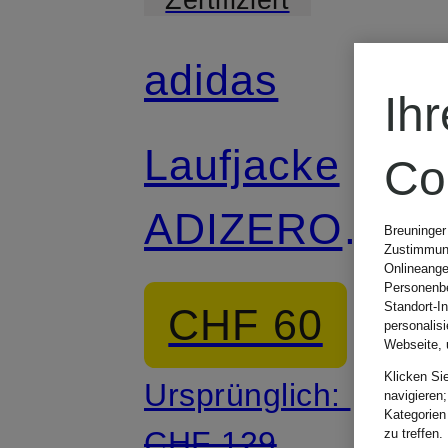
adidas
Ih
Laufjacke
Co
ADIZERO
Breuninger
Zustimmung
Onlineange
ARCHIVE
Personenbe
Standort-I
CHF 60
personalis
Webseite, 
Klicken Si
Ursprünglich:
navigieren;
Kategorien
CHF 129
zu treffen.