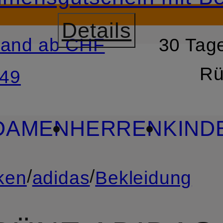
Details
sand ab CHF
30 Tage
RSPRINGEN
ZUM SUCH
Rü
49
DAMEN
HERREN
KIND
/
/
ken
adidas
Bekleidung