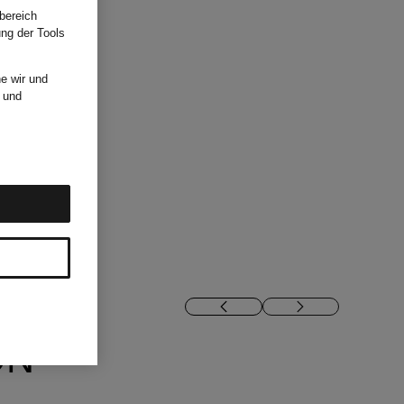
bereich
ung der Tools
e wir und
und
ON