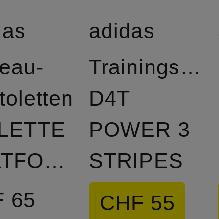
das
adidas
teau-
Trainingssho
toletten
D4T
LETTE
POWER 3
PLATFORM
STRIPES
 65
CHF 55