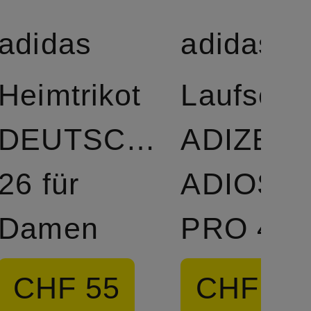
adidas
adidas
rts
Heimtrikot
Laufsch
DEUTSCHLAND
ADIZER
26 für
ADIOS
Damen
PRO 4
CHF 55
CHF 19