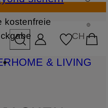
 kostenfreie
FELD ÜBERSPRINGEN
ckgabe
CH
ER
HOME & LIVING