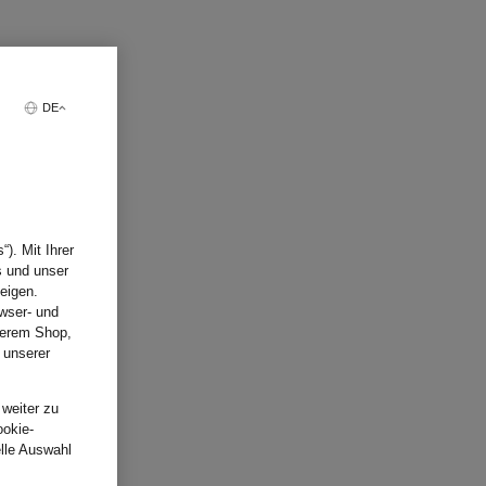
DE
). Mit Ihrer
s und unser
eigen.
wser- und
nserem Shop,
 unserer
.
 weiter zu
ookie-
elle Auswahl