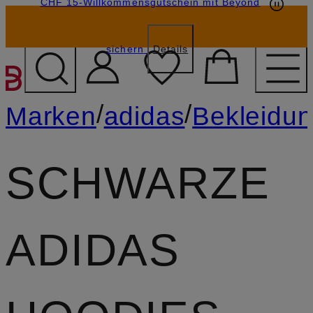
CHF 15-Willkommensgutschein mit Beyond
sichern
Details
ZUM HAUPTINHALT ÜBE
/
/
Marken
adidas
Bekleidu
SCHWARZE
ADIDAS