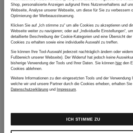
Hoodies
Hoodies
Shop, personalisierte Anzeigen aufgrund Ihres Nutzerverhaltens auf un
Webseite, Analyse unserer Webseite, um diese für Sie zu verbessern o
Optimierung der Werbeaussteuerung.
Klicken Sie auf „Ich stimme zu“ um alle Cookies zu akzeptieren und dir
JACQUEMUS
STONE
Webseite weiter zu navigieren; oder auf „Individuelle Einstellungen“, u
detaillierte Beschreibung der Cookie-Kategorien und eine Übersicht der
Cookies zu erhalten sowie eine individuelle Auswahl zu treffen.
Hoodies
ISLAND
Sie können Ihre Tool-Auswahl jederzeit nachträglich ändern oder widerr
Fußbereich unserer Webseite). Der Widerruf hat jedoch keine Auswirku
bisherige Verwendung der Tools und Ihrer Daten.
Sie können
hier
den E
Hoodies
Cookies ablehnen.
JORDAN
Weitere Informationen zu den eingesetzten Tools und der Verwendung I
welche wir und unsere Partner durch die Cookies erheben, erhalten Sie 
Datenschutzerklärung
und
Impressum
.
Hoodies
TOMMY
HILFIGE
ICH STIMME ZU
Juvia