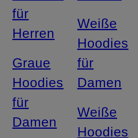
für
Weiße
Herren
Hoodies
Graue
für
Hoodies
Damen
für
Weiße
Damen
Hoodies