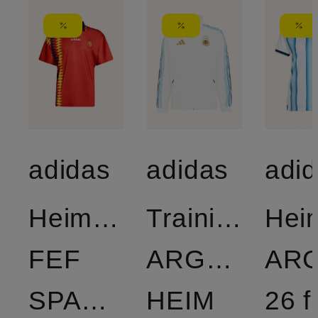
adidas
adidas
adi
Heimtrikot
Trainingsjack
Heim
FEF
ARGENTINIE
ARG
SPANIEN
HEIM
26 f