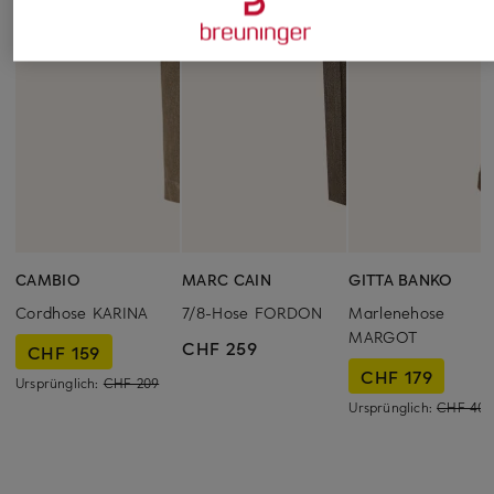
CAMBIO
MARC CAIN
GITTA BANKO
Cordhose KARINA
7/8-Hose FORDON
Marlenehose
MARGOT
CHF 259
CHF 159
CHF 179
Ursprünglich:
CHF 209
Ursprünglich:
CHF 409