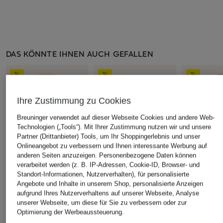
DAS KÖNNTE IHNEN AUCH GEFALLEN
Ihre Zustimmung zu Cookies
Breuninger verwendet auf dieser Webseite Cookies und andere Web-
Technologien („Tools“). Mit Ihrer Zustimmung nutzen wir und unsere
Partner (Drittanbieter) Tools, um Ihr Shoppingerlebnis und unser
Onlineangebot zu verbessern und Ihnen interessante Werbung auf
anderen Seiten anzuzeigen. Personenbezogene Daten können
verarbeitet werden (z. B. IP-Adressen, Cookie-ID, Browser- und
Standort-Informationen, Nutzerverhalten), für personalisierte
Angebote und Inhalte in unserem Shop, personalisierte Anzeigen
American Vintage
American Vintage
American Vi
aufgrund Ihres Nutzerverhaltens auf unserer Webseite, Analyse
Cordhose PADOW
Pullover EAST mit
Cord-Overs
unserer Webseite, um diese für Sie zu verbessern oder zur
Alpaka
Optimierung der Werbeaussteuerung.
CHF 119
CHF 139