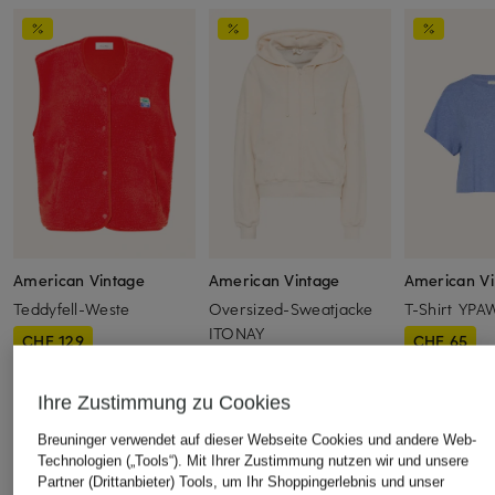
American Vintage
American Vintage
American Vi
Teddyfell-Weste
Oversized-Sweatjacke
T-Shirt YP
ITONAY
CHF 129
CHF 65
CHF 109
Ursprünglich:
CHF 209
Ursprünglich:
Ursprünglich:
CHF 179
Ihre Zustimmung zu Cookies
Breuninger verwendet auf dieser Webseite Cookies und andere Web-
ÄHNLICHE ARTIKEL ENTDECKEN
Technologien („Tools“). Mit Ihrer Zustimmung nutzen wir und unsere
Partner (Drittanbieter) Tools, um Ihr Shoppingerlebnis und unser