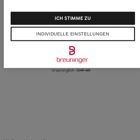
ICH STIMME ZU
INDIVIDUELLE EINSTELLUNGEN
MSCH COPENHAGEN
REISS
OH APRIL
T-Shirt MSCHMOA
T-Shirt JOSIE
Oversized-Shirt BF
CHF 45
CHF 85
CHF 45
Ursprünglich:
CHF 65