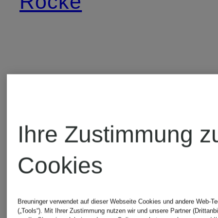
Röcke
Weitere Marken
Ihre Zustimmung z
by
MaxMara
Cookies
Aylin
LEISURE
Breuninger verwendet auf dieser Webseite Cookies und andere Web-Te
(„Tools“). Mit Ihrer Zustimmung nutzen wir und unsere Partner (Drittanbi