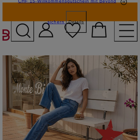
CHF 15-Willkommensgutschein mit Beyond
sichern
Details
ZUM HAUPTINHALT ÜBE