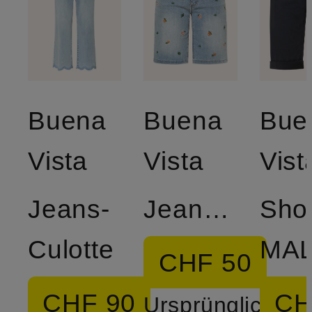
Buena
Buena
Bue
Vista
Vista
Vist
Jeans-
Jeansshorts
Shor
Culotte
CHF 50
CHF 90
CH
Ursprünglich: