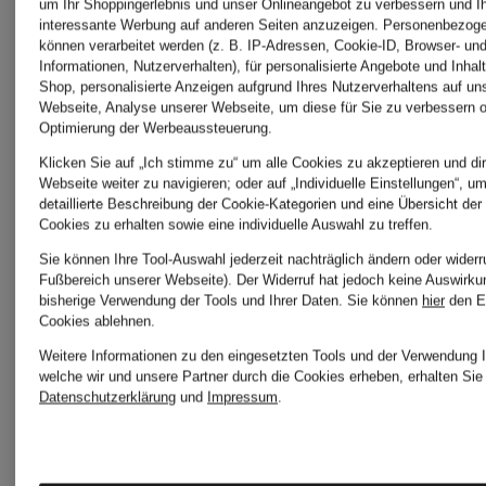
Koenig
um Ihr Shoppingerlebnis und unser Onlineangebot zu verbessern und I
interessante Werbung auf anderen Seiten anzuzeigen. Personenbezog
mey
können verarbeitet werden (z. B. IP-Adressen, Cookie-ID, Browser- und
Informationen, Nutzerverhalten), für personalisierte Angebote und Inhal
Shop, personalisierte Anzeigen aufgrund Ihres Nutzerverhaltens auf un
dea
Webseite, Analyse unserer Webseite, um diese für Sie zu verbessern o
Optimierung der Werbeaussteuerung.
MYMARIN
Klicken Sie auf „Ich stimme zu“ um alle Cookies zu akzeptieren und dir
kudibal
Webseite weiter zu navigieren; oder auf „Individuelle Einstellungen“, u
detaillierte Beschreibung der Cookie-Kategorien und eine Übersicht der
Cookies zu erhalten sowie eine individuelle Auswahl zu treffen.
PrimaDo
Sie können Ihre Tool-Auswahl jederzeit nachträglich ändern oder widerr
friendly
Fußbereich unserer Webseite). Der Widerruf hat jedoch keine Auswirku
bisherige Verwendung der Tools und Ihrer Daten.
Sie können
hier
den E
TWIST
Cookies ablehnen.
hunting
Weitere Informationen zu den eingesetzten Tools und der Verwendung I
welche wir und unsere Partner durch die Cookies erheben, erhalten Sie 
Datenschutzerklärung
und
Impressum
.
ROBE
gina