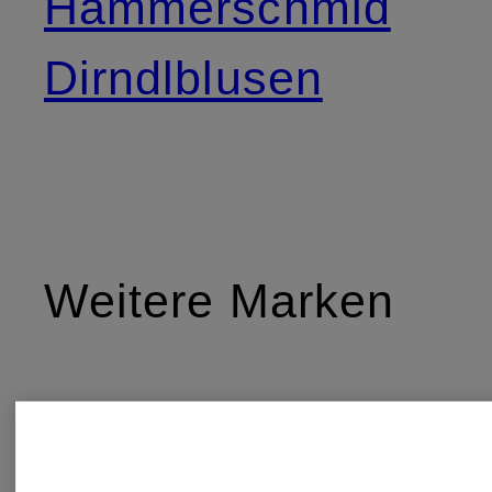
Hammerschmid
Dirndlblusen
Weitere Marken
ALISSA BY
KINGA