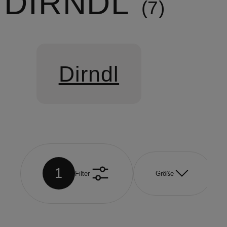
DIRNDL
7
Dirndl
1
Filter
Größe