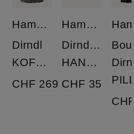
Hammerschmid
Hammerschmid
Dirndl
Dirndlbluse
Bou
KOFLERSEE
HANNE
Dirn
CHF 269
CHF 35
CHF