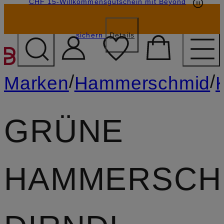
CHF 15-Willkommensgutschein mit Beyond
sichern
Details
ZUM HAUPTINHALT ÜBE
/
/
Marken
Hammerschmid
GRÜNE
HAMMERSCH