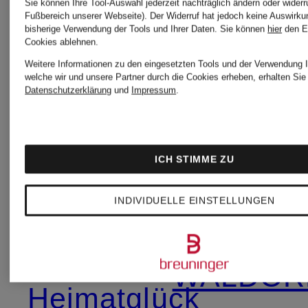
Trachtenmode
Dirndl &
Sie können Ihre Tool-Auswahl jederzeit nachträglich ändern oder widerr
Fußbereich unserer Webseite). Der Widerruf hat jedoch keine Auswirku
bisherige Verwendung der Tools und Ihrer Daten.
Sie können
hier
den E
Cookies ablehnen.
Trachten
Weitere Informationen zu den eingesetzten Tools und der Verwendung I
Gottseidank
welche wir und unsere Partner durch die Cookies erheben, erhalten Sie 
Datenschutzerklärung
und
Impressum
.
Trachtenmode
Spieth &
Wensky
ICH STIMME ZU
Grasegger
Trachten
INDIVIDUELLE EINSTELLUNGEN
Trachtenmode
WALDOR
Heimatglück