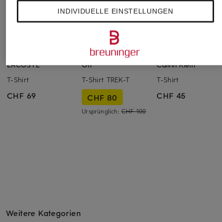
INDIVIDUELLE EINSTELLUNGEN
LACOSTE
On
Calvin Klein
T-Shirt
T-Shirt TREK-T
T-Shirt
CHF 69
CHF 45
CHF 80
Ursprünglich:
CHF 100
Weitere Kategorien