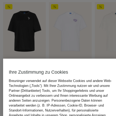
HUGO
HUGO
HUGO
Ihre Zustimmung zu Cookies
Oversized-Shirt
T-Shirt
T-Shirt VIN
CHF 35
CHF 35
CHF 30
Breuninger verwendet auf dieser Webseite Cookies und andere Web-
Technologien („Tools“). Mit Ihrer Zustimmung nutzen wir und unsere
Ursprünglich:
CHF 49
Ursprünglich:
CHF 44
Ursprünglich:
Partner (Drittanbieter) Tools, um Ihr Shoppingerlebnis und unser
Onlineangebot zu verbessern und Ihnen interessante Werbung auf
anderen Seiten anzuzeigen. Personenbezogene Daten können
verarbeitet werden (z. B. IP-Adressen, Cookie-ID, Browser- und
ÄHNLICHE ARTIKEL ENTDECKEN
Standort-Informationen, Nutzerverhalten), für personalisierte
Angebote und Inhalte in unserem Shop, personalisierte Anzeigen