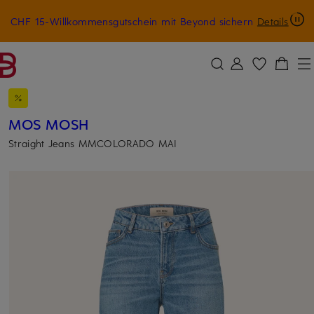
CHF 15-Willkommensgutschein mit Beyond sichern
Details
ZUM HAUPTINHALT ÜBERSPRINGEN
ZUM SUCHFELD ÜBERSPRINGE
MOS MOSH
Straight Jeans MMCOLORADO MAI