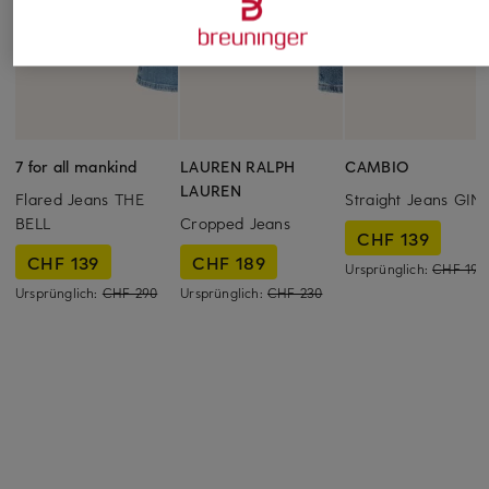
7 for all mankind
LAUREN RALPH
CAMBIO
LAUREN
Flared Jeans THE
Straight Jeans GINI
BELL
Cropped Jeans
CHF 139
CHF 139
CHF 189
Ursprünglich:
CHF 199
Ursprünglich:
CHF 290
Ursprünglich:
CHF 230