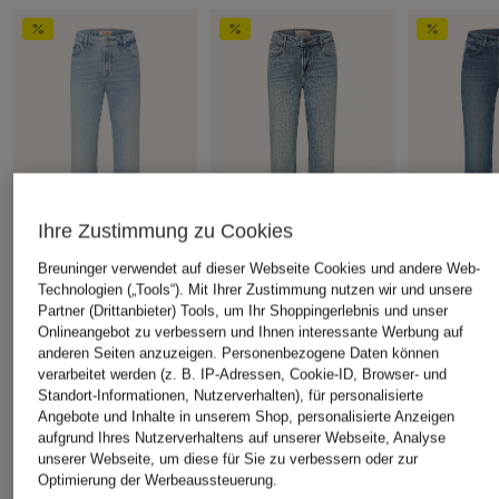
Ihre Zustimmung zu Cookies
Breuninger verwendet auf dieser Webseite Cookies und andere Web-
MOS MOSH
MOS MOSH
MOS MOSH
Technologien („Tools“). Mit Ihrer Zustimmung nutzen wir und unsere
Straight Jeans
Straight Jeans
Flared Jean
Partner (Drittanbieter) Tools, um Ihr Shoppingerlebnis und unser
Onlineangebot zu verbessern und Ihnen interessante Werbung auf
MMCOLORADO MAI
MMCOLORADO
MMCYNTHI
anderen Seiten anzuzeigen. Personenbezogene Daten können
GALLEON
CHF 80
CHF 95
verarbeitet werden (z. B. IP-Adressen, Cookie-ID, Browser- und
CHF 100
Ursprünglich:
CHF 129
Ursprünglich:
Standort-Informationen, Nutzerverhalten), für personalisierte
Angebote und Inhalte in unserem Shop, personalisierte Anzeigen
Ursprünglich:
CHF 129
aufgrund Ihres Nutzerverhaltens auf unserer Webseite, Analyse
unserer Webseite, um diese für Sie zu verbessern oder zur
Optimierung der Werbeaussteuerung.
ÄHNLICHE ARTIKEL ENTDECKEN