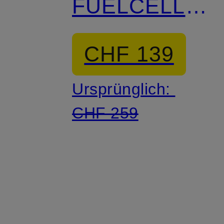
FUELCELL
SUPERCOMP
CHF 139
TRAINER V3
Ursprünglich:
CHF 259