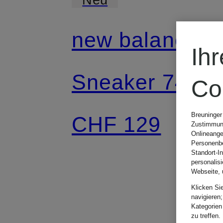
new balance
Ih
Sneaker 740
Co
Breuninger
CHF 129
Zustimmung
Onlineange
Personenbe
Standort-I
personalis
Webseite, 
Klicken Si
navigieren;
Kategorien
zu treffen.