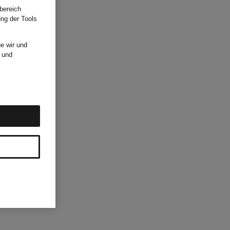
bereich
ung der Tools
e wir und
und