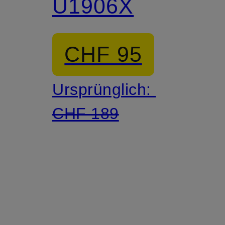
U1906X
CHF 95
Ursprünglich:
CHF 189