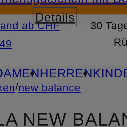
Details
sand ab CHF
30 Tage
RSPRINGEN
ZUM SUCH
Rü
49
DAMEN
HERREN
KIND
/
ken
new balance
ILA NEW BALA