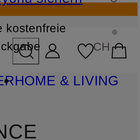
 kostenfreie
FELD ÜBERSPRINGEN
ckgabe
CH
ER
HOME & LIVING
NCE