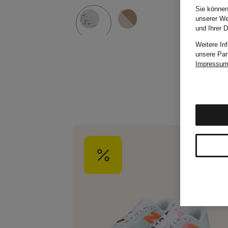
Sie können
unserer We
und Ihrer 
Weitere In
unsere Par
Impressu