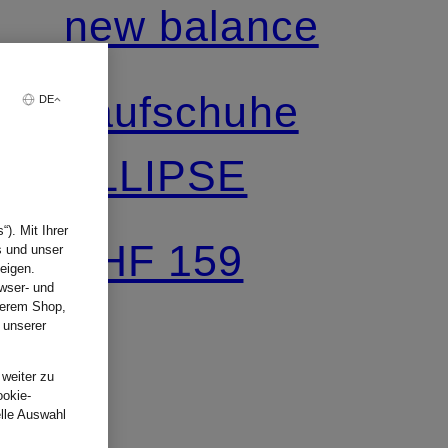
new balance
Laufschuhe
DE
ELLIPSE
). Mit Ihrer
CHF 159
s und unser
eigen.
wser- und
nserem Shop,
 unserer
.
 weiter zu
ookie-
elle Auswahl