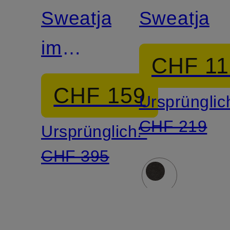
LAUREN
LAUREN
Sweatjacke
Sweatjac
im
CHF 11
Materialmix
CHF 159
Ursprünglic
CHF 219
Ursprünglich:
CHF 395