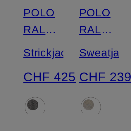
POLO
POLO
RALPH
RALPH
LAUREN
LAUREN
Strickjacke
Sweatjac
CHF 425
CHF 23