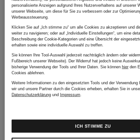
Pullover
personalisierte Anzeigen aufgrund Ihres Nutzerverhaltens auf unserer 
POLO
unserer Webseite, um diese für Sie zu verbessern oder zur Optimierun
Werbeaussteuerung.
Graue
RALPH
Klicken Sie auf „Ich stimme zu“ um alle Cookies zu akzeptieren und di
weiter zu navigieren; oder auf „Individuelle Einstellungen“, um eine detai
Beschreibung der Cookie-Kategorien und eine Übersicht der eingesetz
erhalten sowie eine individuelle Auswahl zu treffen.
POLO
LAUREN
Sie können Ihre Tool-Auswahl jederzeit nachträglich ändern oder widerr
Fußbereich unserer Webseite). Der Widerruf hat jedoch keine Auswirku
RALPH
Pullover
bisherige Verwendung der Tools und Ihrer Daten.
Sie können
hier
den E
Cookies ablehnen.
Weitere Informationen zu den eingesetzten Tools und der Verwendung 
LAUREN
wir und unsere Partner durch die Cookies erheben, erhalten Sie in unse
Datenschutzerklärung
und
Impressum
.
POLO
Hoodies
RALPH
ICH STIMME ZU