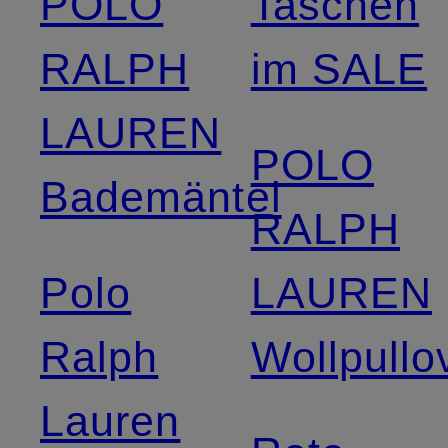
POLO
Taschen
RALPH
im SALE
LAUREN
POLO
Bademäntel
RALPH
Polo
LAUREN
Ralph
Wollpullo
Lauren