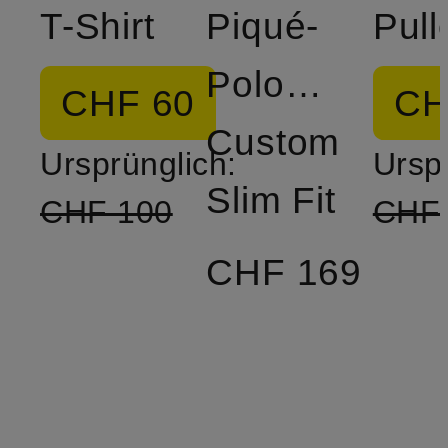
T-Shirt
Piqué-
Poloshirt
CHF 60
CH
Custom
Ursprünglich:
Ursp
Slim Fit
CHF 100
CHF
CHF 169