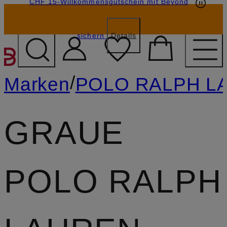
CHF 15-Willkommensgutschein mit Beyond
sichern
Details
ZUM HAUPTINHALT ÜBE
/
Marken
POLO RALPH L
GRAUE
POLO RALPH