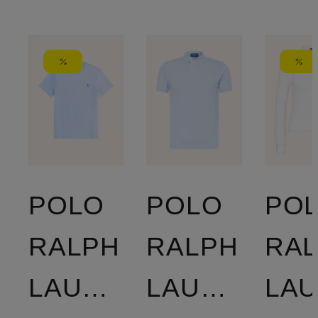
POLO
POLO
PO
RALPH
RALPH
RA
LAUREN
LAUREN