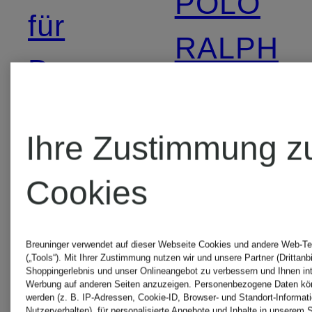
POLO
für
RALPH
Damen
LAUREN
Braune
Poloshirt
Ihre Zustimmung z
POLO
für
Cookies
RALPH
Herren i
Breuninger verwendet auf dieser Webseite Cookies und andere Web-Te
(„Tools“). Mit Ihrer Zustimmung nutzen wir und unsere Partner (Drittanbi
LAUREN
Sale
Shoppingerlebnis und unser Onlineangebot zu verbessern und Ihnen in
Werbung auf anderen Seiten anzuzeigen. Personenbezogene Daten kön
werden (z. B. IP-Adressen, Cookie-ID, Browser- und Standort-Informat
Nutzerverhalten), für personalisierte Angebote und Inhalte in unserem 