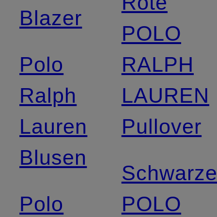
Rote
Blazer
POLO
Polo
RALPH
Ralph
LAUREN
Lauren
Pullover
Blusen
Schwarz
Polo
POLO