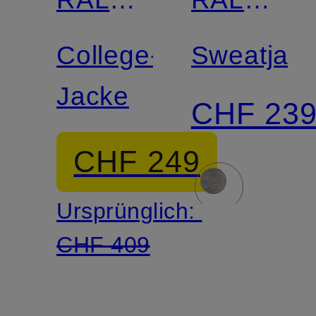
LAUREN
LAUREN
College-
Sweatjac
Jacke
CHF 23
CHF 249
Ursprünglich:
CHF 409