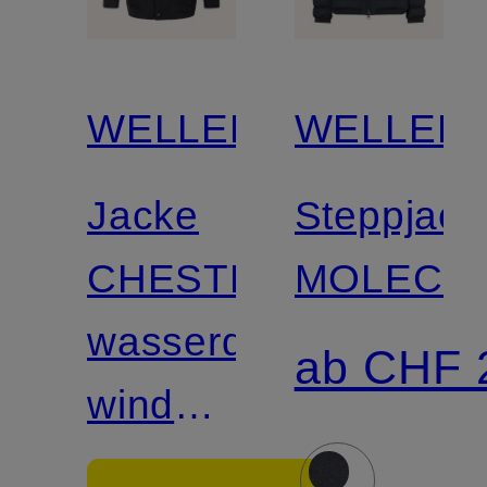
WELLENSTEYN
WELLEN
Jacke
Steppjack
CHESTER
MOLECU
wasserdicht,
ab CHF 
windabweisend
und