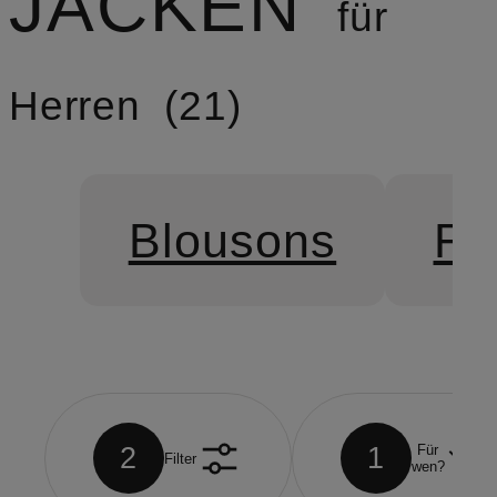
JACKEN
für
Herren
21
Blousons
Fi
2
1
Für
Filter
wen?