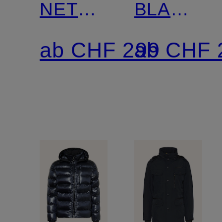
NETWORD
BLACKBI
mit
mit
ab CHF 299
ab CHF 
DUPONT™
DUPONT
SORONA®-
SORONA
Isolierung
Isolierung