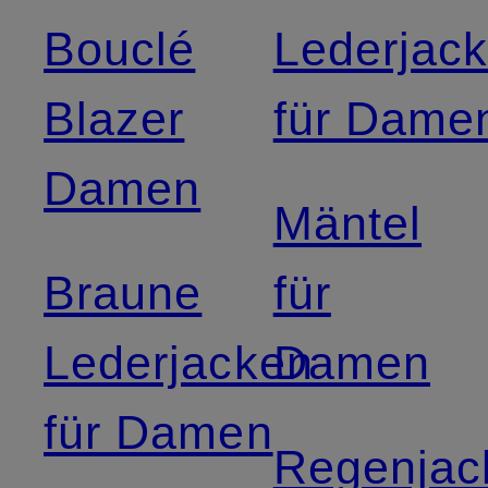
Bouclé
Lederjac
Blazer
für Dame
Damen
Mäntel
Braune
für
Lederjacken
Damen
für Damen
Regenjac