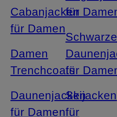
Cabanjacken
für Dame
für Damen
Schwarz
Damen
Daunenja
Trenchcoats
für Dame
Daunenjacken
Skijacken
für Damen
für