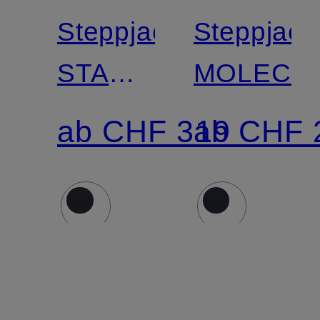
Steppjacke
Steppjack
STARSTREAM
MOLECU
mit
ab CHF 319
ab CHF 
abnehmbarer
Kapuze
und
Kunstfellbesatz