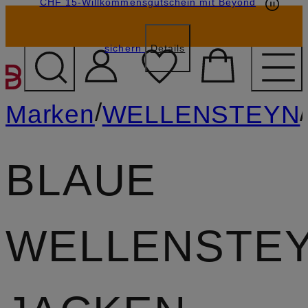
CHF 15-Willkommensgutschein mit Beyond
sichern
Details
ZUM HAUPTINHALT ÜBE
/
/
Marken
WELLENSTEYN
BLAUE
WELLENSTE