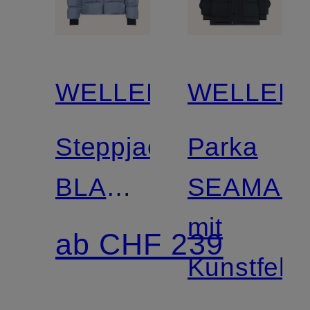
WELLENSTEYN
WELLEN
Steppjacke
Parka
BLACKBIRD
SEAMAS
mit
mit
ab CHF 239
DUPONT™
Kunstfellb
SORONA®-