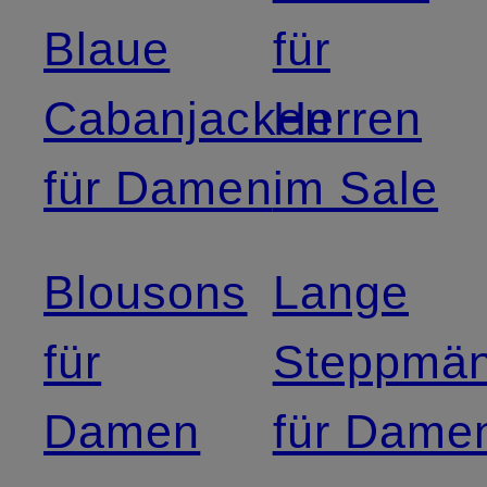
Blaue
für
Cabanjacken
Herren
für Damen
im Sale
Blousons
Lange
für
Steppmän
Damen
für Dame