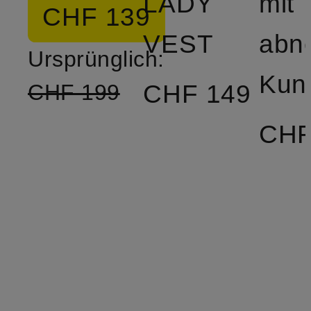
LADY
mit
CHF 139
VEST
abn
Ursprünglich:
CHF 149
CHF 199
CHF