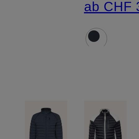
ab CHF 
Isolierung
und
abnehmbarer
Kapuze