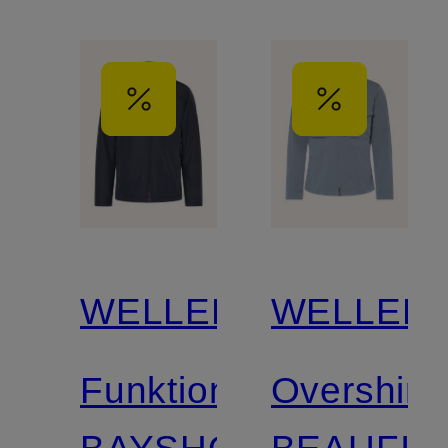
WELLENSTEYN
WELLEN
Funktionsjacke
Overshirt
BAYSHORE
BEAUFIE