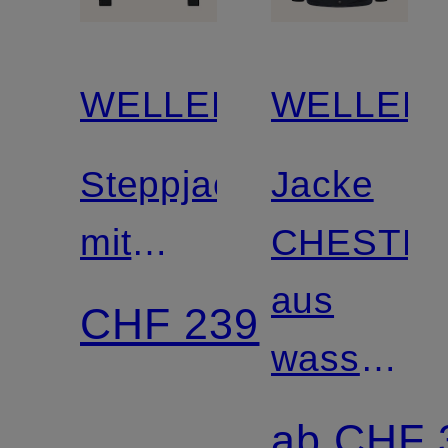
WELLENSTEYN
WELLEN
Steppjacke
Jacke
mit
CHESTE
SORONA®
aus
CHF 239
AURA-
wasser-
Isolierung
und
ab CHF 