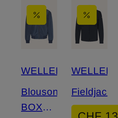
WELLENSTEYN
WELLEN
Blouson
Fieldjacke
BOXER
CHF 1