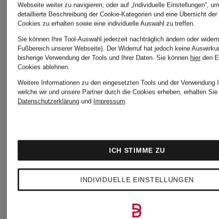
Webseite weiter zu navigieren; oder auf „Individuelle Einstellungen“, u
mit
detaillierte Beschreibung der Cookie-Kategorien und eine Übersicht der
Cookies zu erhalten sowie eine individuelle Auswahl zu treffen.
CHF 169
CHF 1
SORONA
Sie können Ihre Tool-Auswahl jederzeit nachträglich ändern oder widerr
Fußbereich unserer Webseite). Der Widerruf hat jedoch keine Auswirku
bisherige Verwendung der Tools und Ihrer Daten.
Sie können
hier
den E
Ursprünglich:
Ursprünglic
AURA-
Cookies ablehnen.
Weitere Informationen zu den eingesetzten Tools und der Verwendung I
CHF 239
CHF 239
welche wir und unsere Partner durch die Cookies erheben, erhalten Sie 
Isolierung
Datenschutzerklärung
und
Impressum
.
ICH STIMME ZU
INDIVIDUELLE EINSTELLUNGEN