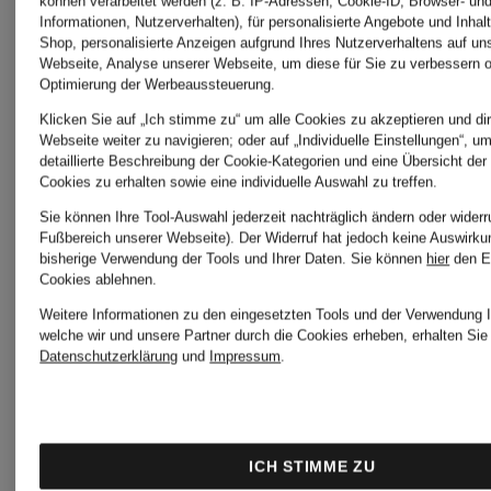
können verarbeitet werden (z. B. IP-Adressen, Cookie-ID, Browser- und
richtigen Outfit für
Informationen, Nutzerverhalten), für personalisierte Angebote und Inhal
Shop, personalisierte Anzeigen aufgrund Ihres Nutzerverhaltens auf un
Webseite, Analyse unserer Webseite, um diese für Sie zu verbessern o
jede Gelegenheit
Optimierung der Werbeaussteuerung.
Klicken Sie auf „Ich stimme zu“ um alle Cookies zu akzeptieren und dir
und den passenden
Webseite weiter zu navigieren; oder auf „Individuelle Einstellungen“, u
detaillierte Beschreibung der Cookie-Kategorien und eine Übersicht der
Cookies zu erhalten sowie eine individuelle Auswahl zu treffen.
Accessoires immer
Sie können Ihre Tool-Auswahl jederzeit nachträglich ändern oder widerr
Fußbereich unserer Webseite). Der Widerruf hat jedoch keine Auswirku
beratend zur Seite.
bisherige Verwendung der Tools und Ihrer Daten.
Sie können
hier
den E
Cookies ablehnen.
Weitere Informationen zu den eingesetzten Tools und der Verwendung I
Entdecken Sie
welche wir und unsere Partner durch die Cookies erheben, erhalten Sie 
Datenschutzerklärung
und
Impressum
.
unsere
Markenvielfalt mit
ICH STIMME ZU