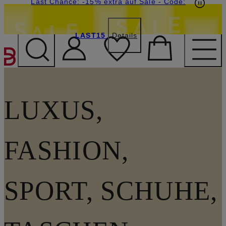
15€-Willkommensgutschein mit Beyond sichern
Last Chance: -15% extra auf Sale
- Code:
LAST15
Details
ZUM HAUPTINHALT ÜBE
LUXUS,
FASHION,
SPORT, SCHUHE,