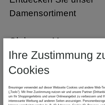
Damensortiment
Ob legere Mom
Ihre Zustimmung z
Jeans oder Cap,
edle Ohrringe und
Cookies
Ketten - wir stehen
Breuninger verwendet auf dieser Webseite Cookies und andere Web-Te
Ihnen mit dem
(„Tools“). Mit Ihrer Zustimmung nutzen wir und unsere Partner (Drittanbi
um Ihr Shoppingerlebnis und unser Onlineangebot zu verbessern und I
interessante Werbung auf anderen Seiten anzuzeigen. Personenbezog