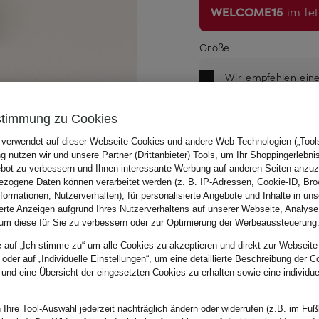
WELCOME15
im let
Größe
Wir empfehlen ein
stimmung zu Cookies
Bitte Größe wählen
 verwendet auf dieser Webseite Cookies und andere Web-Technologien („Tools“
 nutzen wir und unsere Partner (Drittanbieter) Tools, um Ihr Shoppingerlebni
bot zu verbessern und Ihnen interessante Werbung auf anderen Seiten anzuz
zogene Daten können verarbeitet werden (z. B. IP-Adressen, Cookie-ID, Bro
nformationen, Nutzerverhalten), für personalisierte Angebote und Inhalte in u
ierte Anzeigen aufgrund Ihres Nutzerverhaltens auf unserer Webseite, Analyse
um diese für Sie zu verbessern oder zur Optimierung der Werbeaussteuerung
Zu Beschreibung, Pas
e auf „Ich stimme zu“ um alle Cookies zu akzeptieren und direkt zur Webseite
 oder auf „Individuelle Einstellungen“, um eine detaillierte Beschreibung der C
 und eine Übersicht der eingesetzten Cookies zu erhalten sowie eine individu
 Ihre Tool-Auswahl jederzeit nachträglich ändern oder widerrufen (z.B. im Fuß