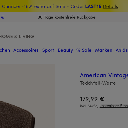
t Chance: -15% extra auf Sale
€-Willkommensgutschein mit Beyond sichern
- Code:
LAST15
Details
N
9 €
30 Tage kostenfreie Rückgabe
HOME & LIVING
chen
Accessoires
Sport
Beauty
% Sale
Marken
Anläs
American Vintag
Teddyfell-Weste
179,99 €
inkl. MwSt.,
kostenloser Sta