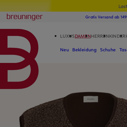
Las
15
ZUM HAUPTINHALT ÜBERSPRINGEN
ZUM SUCHFELD ÜBERSPRINGE
Breuninger
Gratis Versand ab 14
LUXUS
DAMEN
HERREN
KINDER
Neu
Bekleidung
Schuhe
Tas