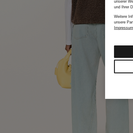
unserer We
und Ihrer 
Weitere In
unsere Par
Impressu