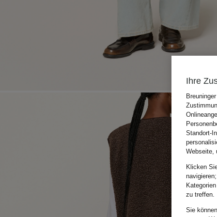
Ihre Zu
Breuninger
Zustimmung
Onlineange
Personenbe
Standort-I
personalis
Webseite, 
Klicken Si
navigieren;
Kategorien
zu treffen.
Sie können