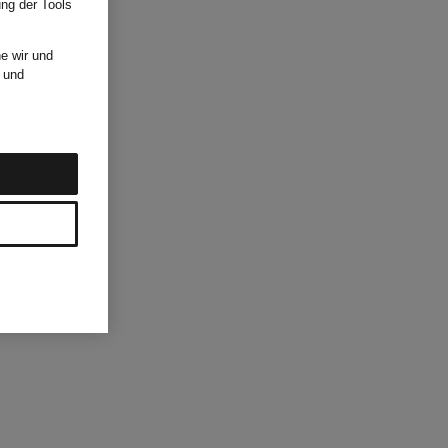
ung der Tools
e wir und
und