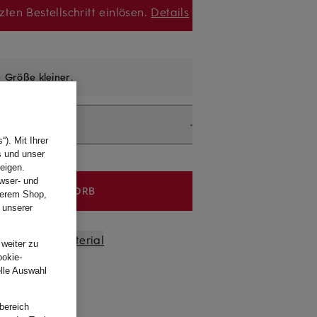
zten Bestellschritt einlösen.
Details
e
Größe kleiner
.
). Mit Ihrer
s und unser
eigen.
wser- und
IN DEN WARENKORB
nserem Shop,
 unserer
.
sform und Material
 weiter zu
ookie-
elle Auswahl
bereich