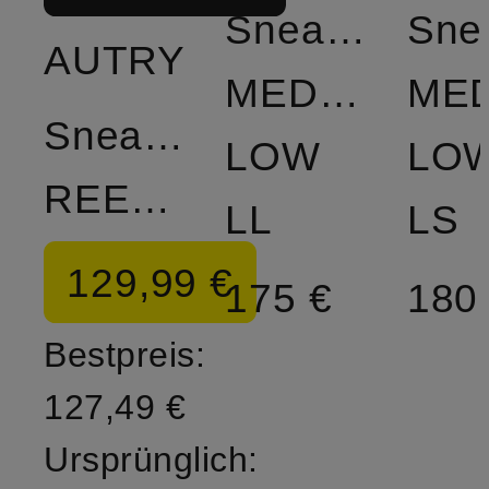
Sneaker
Sne
AUTRY
MEDALIST
MED
Sneaker
LOW
LO
REELWIND
LL
LS
129,99 €
175 €
180
Bestpreis:
127,49 €
Ursprünglich: