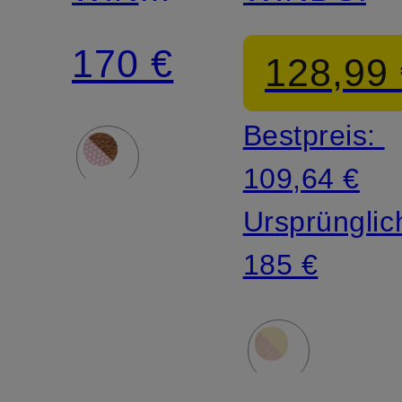
LOW
170 €
128,99
Bestpreis:
109,64 €
Ursprünglic
185 €