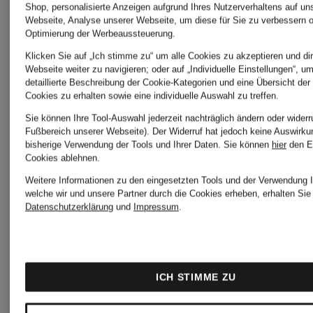
JEANS
Shop, personalisierte Anzeigen aufgrund Ihres Nutzerverhaltens auf un
Webseite, Analyse unserer Webseite, um diese für Sie zu verbessern o
Wolfskin
Optimierung der Werbeaussteuerung.
Klicken Sie auf „Ich stimme zu“ um alle Cookies zu akzeptieren und dir
Webseite weiter zu navigieren; oder auf „Individuelle Einstellungen“, u
UNDER
detaillierte Beschreibung der Cookie-Kategorien und eine Übersicht der
JORDAN
Cookies zu erhalten sowie eine individuelle Auswahl zu treffen.
ARMOU
Sie können Ihre Tool-Auswahl jederzeit nachträglich ändern oder widerr
Fußbereich unserer Webseite). Der Widerruf hat jedoch keine Auswirku
bisherige Verwendung der Tools und Ihrer Daten.
Sie können
hier
den E
Cookies ablehnen.
LA
Weitere Informationen zu den eingesetzten Tools und der Verwendung I
Vaude
welche wir und unsere Partner durch die Cookies erheben, erhalten Sie 
MARTINA
Datenschutzerklärung
und
Impressum
.
VEJA
Lowa
ICH STIMME ZU