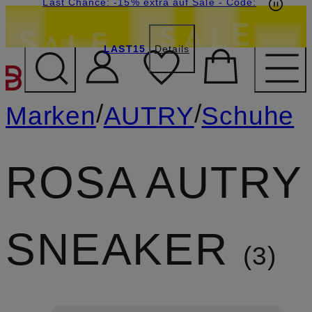
15€-Willkommensgutschein mit Beyond sichern
Last Chance: -15% extra auf Sale
- Code:
LAST15
Details
ZUM HAUPTINHALT ÜBE
/
/
Marken
AUTRY
Schuhe
ROSA AUTRY
SNEAKER
3