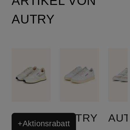
ARTIKEL VON
AUTRY
AUTRY
AU
+Aktionsrabatt