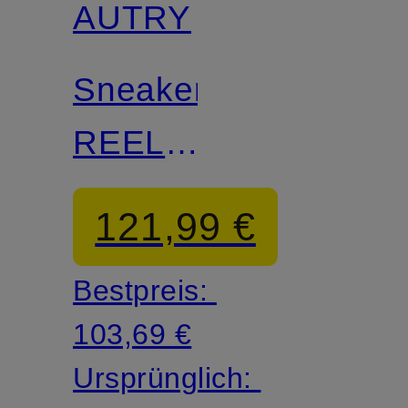
AUTRY
Sneaker
REELWIND
LOW
121,99 €
NC
Bestpreis:
103,69 €
Ursprünglich: