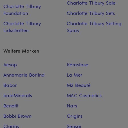
Charlotte Tilbury Sale
Charlotte Tilbury
Foundation
Charlotte Tilbury Sets
Charlotte Tilbury
Charlotte Tilbury Setting
Lidschatten
Spray
Weitere Marken
Aesop
Kérastase
Annemarie Börlind
La Mer
Babor
M2 Beauté
bareMinerals
MAC Cosmetics
Benefit
Nars
Bobbi Brown
Origins
Clarins
Sensai