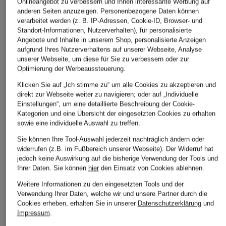
Onlineangebot zu verbessern und Ihnen interessante Werbung auf
anderen Seiten anzuzeigen. Personenbezogene Daten können
verarbeitet werden (z. B. IP-Adressen, Cookie-ID, Browser- und
Standort-Informationen, Nutzerverhalten), für personalisierte
Angebote und Inhalte in unserem Shop, personalisierte Anzeigen
aufgrund Ihres Nutzerverhaltens auf unserer Webseite, Analyse
unserer Webseite, um diese für Sie zu verbessern oder zur
Optimierung der Werbeaussteuerung.
Charlotte Tilbury
Charlotte Tilbury
Charlotte Ti
Klicken Sie auf „Ich stimme zu“ um alle Cookies zu akzeptieren und
direkt zur Webseite weiter zu navigieren; oder auf „Individuelle
HOLLYWOOD
AIRBRUSH FLAWLESS
AIRBRUSH 
Einstellungen“, um eine detaillierte Beschreibung der Cookie-
FLAWLESS FILTER
FOUNDATION
Setting Spra
Kategorien und eine Übersicht der eingesetzten Cookies zu erhalten
Foundation
Foundation
39 €
sowie eine individuelle Auswahl zu treffen.
54 €
54 €
(390,00 € / 1 
Sie können Ihre Tool-Auswahl jederzeit nachträglich ändern oder
(1.800,00 € / 1 l)
(1.800,00 € / 1 l)
widerrufen (z.B. im Fußbereich unserer Webseite). Der Widerruf hat
jedoch keine Auswirkung auf die bisherige Verwendung der Tools und
Ihrer Daten.
Sie können
hier
den Einsatz von Cookies ablehnen.
Weitere Informationen zu den eingesetzten Tools und der
LASSEN SIE SICH VON DER AUSWAHL ANDERER
Verwendung Ihrer Daten, welche wir und unsere Partner durch die
KUNDEN INSPIRIEREN
Cookies erheben, erhalten Sie in unserer
Datenschutzerklärung
und
Impressum
.