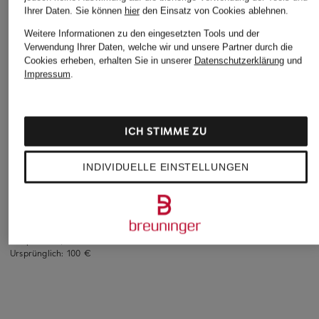
Ihrer Daten.
Sie können
hier
den Einsatz von Cookies ablehnen.
Weitere Informationen zu den eingesetzten Tools und der
Verwendung Ihrer Daten, welche wir und unsere Partner durch die
Cookies erheben, erhalten Sie in unserer
Datenschutzerklärung
und
Impressum
.
patagonia
ICH STIMME ZU
+Aktionsrabatt
+Aktionsrabatt
Strick-Fleeceweste
MAMMUT
THE NORTH FACE
BETTER SWEATER™
INDIVIDUELLE EINSTELLUNGEN
Fleeceweste TAMARO
Fleeceweste GLACI
130 €
ML
44,99 €
ab 79,99 €
Bestpreis:
38,24 €
Ursprünglich:
64,99 €
Bestpreis:
67,99 €
Ursprünglich:
100 €