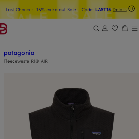
Last Chance: -15% extra auf Sale
15€-Willkommensgutschein mit Beyond sichern
- Code:
LAST15
Details
ZUM HAUPTINHALT ÜBERSPRINGEN
ZUM SUCHFELD ÜBERSPRINGE
patagonia
Fleeceweste R1® AIR