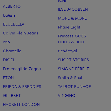
ICHI
ALBERTO
ILSE JACOBSEN
ba&sh
MORE & MORE
BLUEBELLA
Phase Eight
Calvin Klein Jeans
Princess GOES
cep
HOLLYWOOD
Chantelle
rich&royal
DIGEL
SHORT STORIES
Ermenegildo Zegna
SIMONE PÉRÈLE
ETON
Smith & Soul
FRIEDA & FREDDIES
TALBOT RUNHOF
GIL BRET
VINGINO
HACKETT LONDON