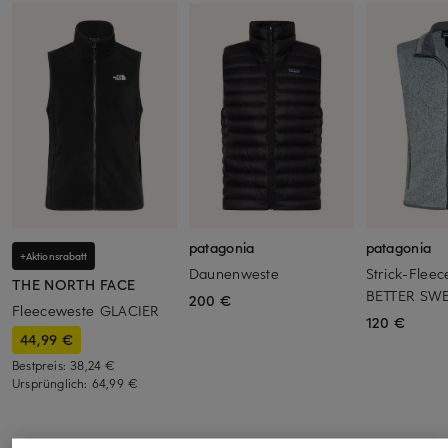
patagonia
patagonia
+Aktionsrabatt
Daunenweste
Strick-Flee
THE NORTH FACE
BETTER SW
200 €
Fleeceweste GLACIER
120 €
44,99 €
Bestpreis:
38,24 €
Ursprünglich:
64,99 €