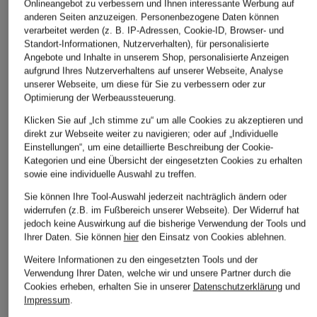
Onlineangebot zu verbessern und Ihnen interessante Werbung auf
anderen Seiten anzuzeigen. Personenbezogene Daten können
verarbeitet werden (z. B. IP-Adressen, Cookie-ID, Browser- und
STILVOLLE EMPFEHLUNGEN FÜR SIE
Standort-Informationen, Nutzerverhalten), für personalisierte
Angebote und Inhalte in unserem Shop, personalisierte Anzeigen
aufgrund Ihres Nutzerverhaltens auf unserer Webseite, Analyse
unserer Webseite, um diese für Sie zu verbessern oder zur
Optimierung der Werbeaussteuerung.
Klicken Sie auf „Ich stimme zu“ um alle Cookies zu akzeptieren und
direkt zur Webseite weiter zu navigieren; oder auf „Individuelle
Einstellungen“, um eine detaillierte Beschreibung der Cookie-
Kategorien und eine Übersicht der eingesetzten Cookies zu erhalten
sowie eine individuelle Auswahl zu treffen.
Sie können Ihre Tool-Auswahl jederzeit nachträglich ändern oder
widerrufen (z.B. im Fußbereich unserer Webseite). Der Widerruf hat
jedoch keine Auswirkung auf die bisherige Verwendung der Tools und
TIFFANY & Co.
TIFFANY & Co.
TIFFANY & 
Ihrer Daten.
Sie können
hier
den Einsatz von Cookies ablehnen.
Armband mit Anhänger
Armband TIFFANY
Armreif TI
Weitere Informationen zu den eingesetzten Tools und der
RETURN TO TIFFANY™
HARDWEAR aus 18
aus 18 Kara
Verwendung Ihrer Daten, welche wir und unsere Partner durch die
aus 18 Karat Gelbgold
Karat Gelbgold
13.000 €
Cookies erheben, erhalten Sie in unserer
Datenschutzerklärung
und
3.600 €
7.500 €
Impressum
.