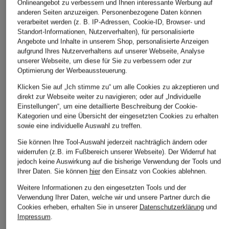
Onlineangebot zu verbessern und Ihnen interessante Werbung auf
anderen Seiten anzuzeigen. Personenbezogene Daten können
verarbeitet werden (z. B. IP-Adressen, Cookie-ID, Browser- und
STILVOLLE EMPFEHLUNGEN FÜR SIE
Standort-Informationen, Nutzerverhalten), für personalisierte
Angebote und Inhalte in unserem Shop, personalisierte Anzeigen
aufgrund Ihres Nutzerverhaltens auf unserer Webseite, Analyse
unserer Webseite, um diese für Sie zu verbessern oder zur
Optimierung der Werbeaussteuerung.
Klicken Sie auf „Ich stimme zu“ um alle Cookies zu akzeptieren und
direkt zur Webseite weiter zu navigieren; oder auf „Individuelle
Einstellungen“, um eine detaillierte Beschreibung der Cookie-
Kategorien und eine Übersicht der eingesetzten Cookies zu erhalten
sowie eine individuelle Auswahl zu treffen.
Sie können Ihre Tool-Auswahl jederzeit nachträglich ändern oder
widerrufen (z.B. im Fußbereich unserer Webseite). Der Widerruf hat
jedoch keine Auswirkung auf die bisherige Verwendung der Tools und
TIFFANY & Co.
TIFFANY & Co.
TIFFANY & 
Ihrer Daten.
Sie können
hier
den Einsatz von Cookies ablehnen.
Armband RETURN TO
Halskette RETURN TO
Armband R
Weitere Informationen zu den eingesetzten Tools und der
TIFFANY
TIFFANY™ aus 18 Karat
TIFFANY™ a
Verwendung Ihrer Daten, welche wir und unsere Partner durch die
Gelbgold
18 Karat Ro
750 €
Cookies erheben, erhalten Sie in unserer
Datenschutzerklärung
und
1.250 €
3.600 €
Impressum
.