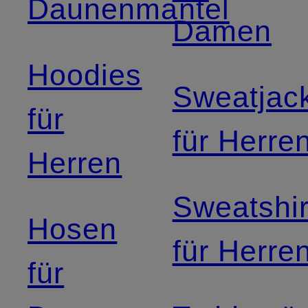
Daunenmantel
Damen
Hoodies
Sweatjac
für
für Herre
Herren
Sweatshir
Hosen
für Herre
für