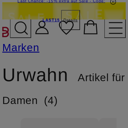
15€-Willkommensgutschein mit Beyond sichern
Last Chance: -15% extra auf Sale
- Code:
LAST15
Details
ZUM HAUPTINHALT ÜBE
Marken
Urwahn
Artikel für
Damen
4