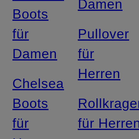
Damen
Boots
für
Pullover
Damen
für
Herren
Chelsea
Boots
Rollkrage
für
für Herre