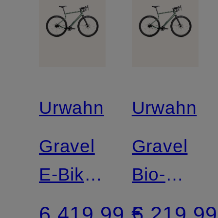
Urwahn
Urwahn
Gravel
Gravel
E-Bike
Bio-
WALDWIESEL
Bike
6.419,99 €
5.219,99