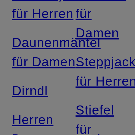
für Herren
für
Damen
Daunenmäntel
für Damen
Steppjac
für Herre
Dirndl
Stiefel
Herren
für