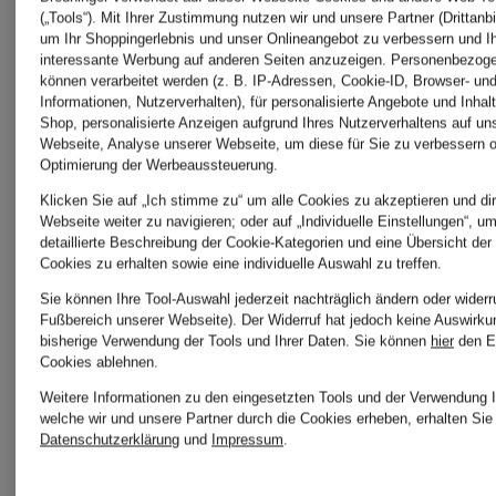
Levi's®
FORD
(„Tools“). Mit Ihrer Zustimmung nutzen wir und unsere Partner (Drittanbi
um Ihr Shoppingerlebnis und unser Onlineangebot zu verbessern und I
interessante Werbung auf anderen Seiten anzuzeigen. Personenbezog
BEAUTY
können verarbeitet werden (z. B. IP-Adressen, Cookie-ID, Browser- und
Informationen, Nutzerverhalten), für personalisierte Angebote und Inhal
MAMMUT
Shop, personalisierte Anzeigen aufgrund Ihres Nutzerverhaltens auf un
Webseite, Analyse unserer Webseite, um diese für Sie zu verbessern o
Optimierung der Werbeaussteuerung.
TOMMY
Klicken Sie auf „Ich stimme zu“ um alle Cookies zu akzeptieren und dir
Marc
Webseite weiter zu navigieren; oder auf „Individuelle Einstellungen“, u
detaillierte Beschreibung der Cookie-Kategorien und eine Übersicht der
HILFIGE
Cookies zu erhalten sowie eine individuelle Auswahl zu treffen.
O'Polo
Sie können Ihre Tool-Auswahl jederzeit nachträglich ändern oder widerr
Fußbereich unserer Webseite). Der Widerruf hat jedoch keine Auswirku
bisherige Verwendung der Tools und Ihrer Daten.
Sie können
hier
den E
Cookies ablehnen.
WELLEN
Weitere Informationen zu den eingesetzten Tools und der Verwendung I
MEINDL
welche wir und unsere Partner durch die Cookies erheben, erhalten Sie 
Datenschutzerklärung
und
Impressum
.
Tracht
WOOLRI