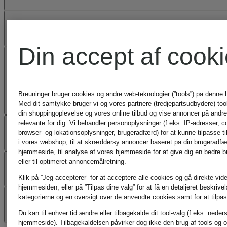
HJÆLP OG KONTAK
Din accept af cook
OFTE STILLEDE
SPØRGSMÅL
Breuninger bruger cookies og andre web-teknologier (”tools”) på denne
Med dit samtykke bruger vi og vores partnere (tredjepartsudbydere) tools
din shoppingoplevelse og vores online tilbud og vise annoncer på andre 
relevante for dig. Vi behandler personoplysninger (f.eks. IP-adresser, c
TJENESTER
browser- og lokationsoplysninger, brugeradfærd) for at kunne tilpasse ti
i vores webshop, til at skræddersy annoncer baseret på din brugeradf
hjemmeside, til analyse af vores hjemmeside for at give dig en bedre 
FORSENDELSE
eller til optimeret annoncemålretning.
Klik på ”Jeg accepterer” for at acceptere alle cookies og gå direkte vider
hjemmesiden; eller på ”Tilpas dine valg” for at få en detaljeret beskrive
OM BREUNINGER
kategorierne og en oversigt over de anvendte cookies samt for at tilpas
Du kan til enhver tid ændre eller tilbagekalde dit tool-valg (f.eks. neder
hjemmeside). Tilbagekaldelsen påvirker dog ikke den brug af tools og o