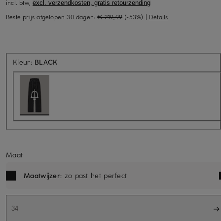
incl. btw,
excl. verzendkosten, gratis retourzending
Beste prijs afgelopen 30 dagen:
€ 219,99
(-53%)
|
Details
Momenteel niet beschikbaar
Kleur:
BLACK
Maat
Maatwijzer
: zo past het perfect
34