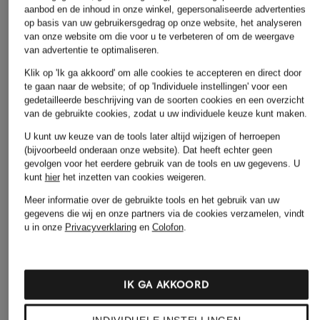
aanbod en de inhoud in onze winkel, gepersonaliseerde advertenties
op basis van uw gebruikersgedrag op onze website, het analyseren
Levi's®
adidas Originals
van onze website om die voor u te verbeteren of om de weergave
+Actiekorting
van advertentie te optimaliseren.
Jeans 578 Baggy Fit
Jeans SST Straight Fit
SAMSØE SAMSØE
Klik op 'Ik ga akkoord' om alle cookies te accepteren en direct door
€ 109,95
€ 100
Jeans SATIMOTHY
te gaan naar de website; of op 'Individuele instellingen' voor een
gedetailleerde beschrijving van de soorten cookies en een overzicht
Straight Fit
van de gebruikte cookies, zodat u uw individuele keuze kunt maken.
€ 89,99
U kunt uw keuze van de tools later altijd wijzigen of herroepen
Beste prijs:
€ 76,49
(bijvoorbeeld onderaan onze website). Dat heeft echter geen
Oorspronkelijk:
€ 180
gevolgen voor het eerdere gebruik van de tools en uw gegevens.
U
kunt
hier
het inzetten van cookies weigeren.
Meer informatie over de gebruikte tools en het gebruik van uw
gegevens die wij en onze partners via de cookies verzamelen, vindt
u in onze
Privacyverklaring
en
Colofon
.
IK GA AKKOORD
Andere categorieën