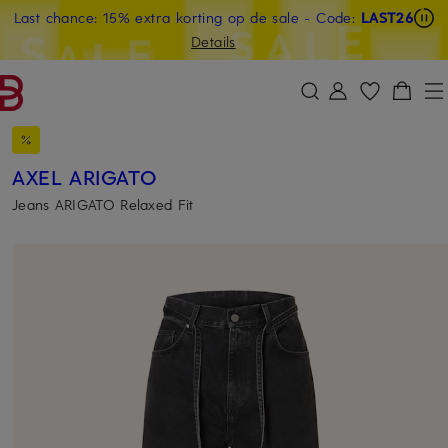
Last chance: 15% extra korting op de sale
- Code:
LAST26
GA NAAR HOOFDINHOUD
GA NAAR ZOEKEN
Details
AXEL ARIGATO
Jeans ARIGATO Relaxed Fit