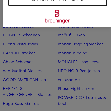
INDIVIDUELE INSTELLINGEN
Betty Barclay
MAC DAYDREAM Jeans
Gewatteerde jassen
MARC AUREL Truien &
BLONDE No.8 Jassen
vesten
BOGNER Jassen
MARC CAIN Jeans
BOGNER Schoenen
me°ru' Jurken
Buena Vista Jeans
monari Joggingbroeken
CAMBIO Broeken
monari Kleding
Chloé Schoenen
MONCLER Longsleeves
dea kudibal Blouses
NEO NOIR Bontjassen
GOOD AMERICAN Jeans
oui Mantels
HERZEN'S
Phase Eight Jurken
ANGELEGENHEIT Blouses
POMME D'OR Laarsjes &
Hugo Boss Mantels
boots