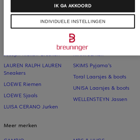
dea kudibal Blouses
NEO NOIR Bontjassen
IK GA AKKOORD
GOOD AMERICAN Jeans
oui Mantels
INDIVIDUELE INSTELLINGEN
HERZEN'S
Phase Eight Jurken
ANGELEGENHEIT Blouses
POMME D'OR Laarsjes &
Hugo Boss Mantels
boots
Joseph Ribkoff Broeken
RIANI Jurken
LAUREN RALPH LAUREN
SKIMS Pyjama's
Sneakers
Toral Laarsjes & boots
LOEWE Riemen
UNISA Laarsjes & boots
LOEWE Sjaals
WELLENSTEYN Jassen
LUISA CERANO Jurken
Meer merken
CAMBIO
MRS & HUGS