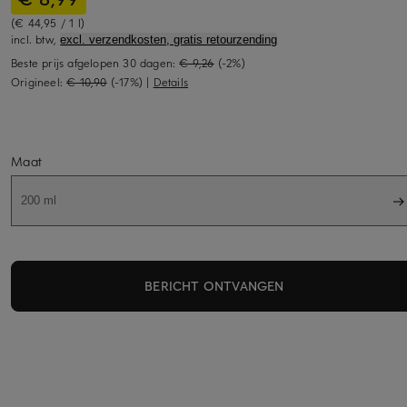
(€ 44,95 / 1 l)
incl. btw,
excl. verzendkosten, gratis retourzending
Beste prijs afgelopen 30 dagen:
€ 9,26
(-2%)
Origineel:
€ 10,90
(-17%)
|
Details
Maat
200 ml
BERICHT ONTVANGEN