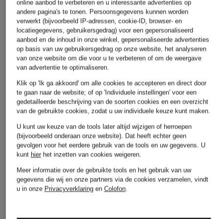
online aanbod te verbeteren en u interessante advertenties op
andere pagina's te tonen. Persoonsgegevens kunnen worden
verwerkt (bijvoorbeeld IP-adressen, cookie-ID, browser- en
locatiegegevens, gebruikersgedrag) voor een gepersonaliseerd
aanbod en de inhoud in onze winkel, gepersonaliseerde advertenties
op basis van uw gebruikersgedrag op onze website, het analyseren
van onze website om die voor u te verbeteren of om de weergave
Andere categorieën
van advertentie te optimaliseren.
Klik op 'Ik ga akkoord' om alle cookies te accepteren en direct door
Betty Barclay
MAC DAYDREAM Jeans
te gaan naar de website; of op 'Individuele instellingen' voor een
Gewatteerde jassen
gedetailleerde beschrijving van de soorten cookies en een overzicht
MARC AUREL Truien &
van de gebruikte cookies, zodat u uw individuele keuze kunt maken.
BLONDE No.8 Jassen
vesten
U kunt uw keuze van de tools later altijd wijzigen of herroepen
BOGNER Jassen
MARC CAIN Jeans
(bijvoorbeeld onderaan onze website). Dat heeft echter geen
gevolgen voor het eerdere gebruik van de tools en uw gegevens.
U
BOGNER Schoenen
me°ru' Jurken
kunt
hier
het inzetten van cookies weigeren.
Buena Vista Jeans
monari Joggingbroeken
Meer informatie over de gebruikte tools en het gebruik van uw
gegevens die wij en onze partners via de cookies verzamelen, vindt
CAMBIO Broeken
monari Kleding
u in onze
Privacyverklaring
en
Colofon
.
Chloé Schoenen
MONCLER Longsleeves