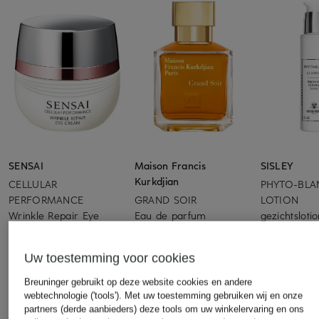
SENSAI
Maison Francis
SISLEY
Kurkdjian
CELLULAR
PHYTO-BLA
PERFORMANCE
GRAND SOIR
LOTION
Wrinkle Repair Eye
Eau de parfum
gezichtsloti
Cream
van € 135
€ 156,50
€ 182
(€ 3.857,14 / 1 l)
(€ 1.043,33 / 1
Uw toestemming voor cookies
(€ 12.133,33 / 1 l)
Breuninger gebruikt op deze website cookies en andere
webtechnologie ('tools'). Met uw toestemming gebruiken wij en onze
partners (derde aanbieders) deze tools om uw winkelervaring en ons