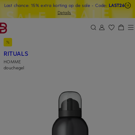
Last chance: 15% extra korting op de sale
- Code:
LAST26
GA NAAR HOOFDINHOUD
GA NAAR ZOEKEN
Details
RITUALS
HOMME
douchegel