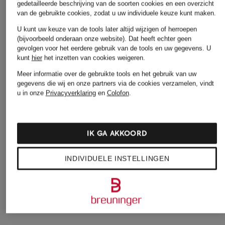
gedetailleerde beschrijving van de soorten cookies en een overzicht
van de gebruikte cookies, zodat u uw individuele keuze kunt maken.
U kunt uw keuze van de tools later altijd wijzigen of herroepen
(bijvoorbeeld onderaan onze website). Dat heeft echter geen
gevolgen voor het eerdere gebruik van de tools en uw gegevens.
U
kunt
hier
het inzetten van cookies weigeren.
Meer informatie over de gebruikte tools en het gebruik van uw
gegevens die wij en onze partners via de cookies verzamelen, vindt
u in onze
Privacyverklaring
en
Colofon
.
IK GA AKKOORD
INDIVIDUELE INSTELLINGEN
RAFFAELLO ROSSI
SEDUCTIVE
Broek PENNY 6/8
7/8-broek CAPRI
€ 119,99
€ 169,99