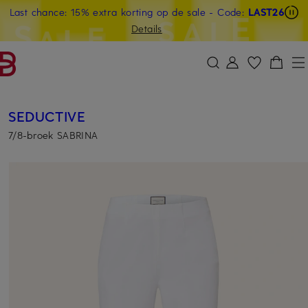
Last chance: 15% extra korting op de sale
- Code:
LAST26
GA NAAR HOOFDINHOUD
GA NAAR ZOEKEN
Details
SEDUCTIVE
7/8-broek SABRINA