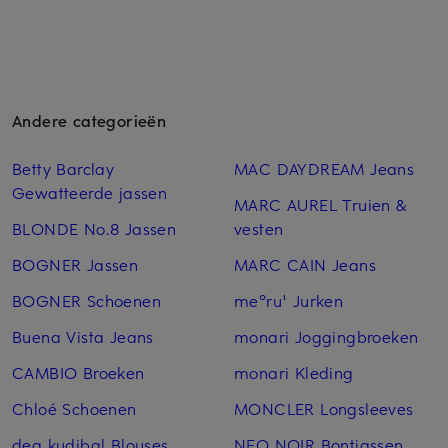
Andere categorieën
Betty Barclay
MAC DAYDREAM Jeans
Gewatteerde jassen
MARC AUREL Truien &
BLONDE No.8 Jassen
vesten
BOGNER Jassen
MARC CAIN Jeans
BOGNER Schoenen
me°ru' Jurken
Buena Vista Jeans
monari Joggingbroeken
CAMBIO Broeken
monari Kleding
Chloé Schoenen
MONCLER Longsleeves
dea kudibal Blouses
NEO NOIR Bontjassen