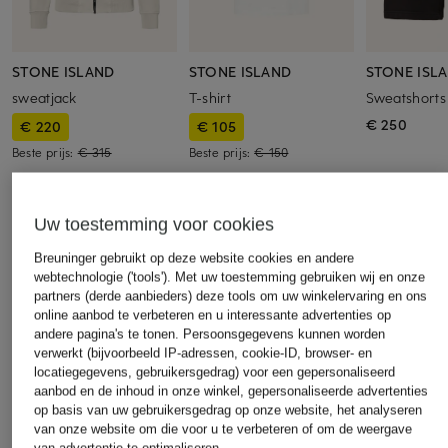
STONE ISLAND
STONE ISLAND
STONE ISL
sweatjack
T-shirt
Sweatshorts
€ 250
€ 220
€ 105
Beste prijs:
€ 315
Beste prijs:
€ 150
Uw toestemming voor cookies
Breuninger gebruikt op deze website cookies en andere
webtechnologie ('tools'). Met uw toestemming gebruiken wij en onze
partners (derde aanbieders) deze tools om uw winkelervaring en ons
Andere categorieën
online aanbod te verbeteren en u interessante advertenties op
andere pagina's te tonen. Persoonsgegevens kunnen worden
verwerkt (bijvoorbeeld IP-adressen, cookie-ID, browser- en
Betty Barclay
MAC DAYDREAM Jeans
locatiegegevens, gebruikersgedrag) voor een gepersonaliseerd
Gewatteerde jassen
MARC AUREL Truien &
aanbod en de inhoud in onze winkel, gepersonaliseerde advertenties
op basis van uw gebruikersgedrag op onze website, het analyseren
BLONDE No.8 Jassen
vesten
van onze website om die voor u te verbeteren of om de weergave