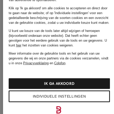
van advertentie te optimaliseren.
BOGNER Jassen
MARC CAIN Jeans
Klik op 'Ik ga akkoord' om alle cookies te accepteren en direct door
BOGNER Schoenen
me°ru' Jurken
te gaan naar de website; of op 'Individuele instellingen' voor een
gedetailleerde beschrijving van de soorten cookies en een overzicht
Buena Vista Jeans
monari Joggingbroeken
van de gebruikte cookies, zodat u uw individuele keuze kunt maken.
CAMBIO Broeken
monari Kleding
U kunt uw keuze van de tools later altijd wijzigen of herroepen
(bijvoorbeeld onderaan onze website). Dat heeft echter geen
Chloé Schoenen
MONCLER Longsleeves
gevolgen voor het eerdere gebruik van de tools en uw gegevens.
U
kunt
hier
het inzetten van cookies weigeren.
dea kudibal Blouses
NEO NOIR Bontjassen
Meer informatie over de gebruikte tools en het gebruik van uw
GOOD AMERICAN Jeans
oui Mantels
gegevens die wij en onze partners via de cookies verzamelen, vindt
u in onze
Privacyverklaring
en
Colofon
.
HERZEN'S
Phase Eight Jurken
ANGELEGENHEIT Blouses
POMME D'OR Laarsjes &
Hugo Boss Mantels
boots
IK GA AKKOORD
Joseph Ribkoff Broeken
RIANI Jurken
INDIVIDUELE INSTELLINGEN
LAUREN RALPH LAUREN
SKIMS Pyjama's
Sneakers
Toral Laarsjes & boots