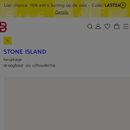
Last chance: 15% extra korting op de sale
- Code:
LAST26
GA NAAR HOOFDINHOUD
GA NAAR ZOEKEN
Details
STONE ISLAND
heuptasje
draagbaar als schoudertas