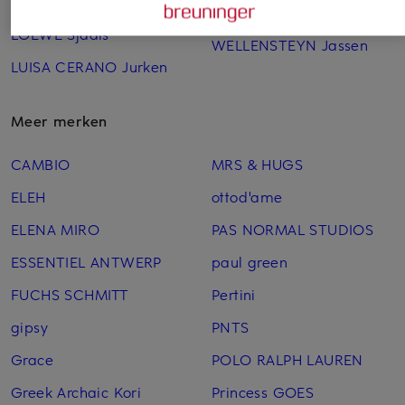
LOEWE Riemen
UNISA Laarsjes & boots
LOEWE Sjaals
WELLENSTEYN Jassen
LUISA CERANO Jurken
Meer merken
CAMBIO
MRS & HUGS
ELEH
ottod'ame
ELENA MIRO
PAS NORMAL STUDIOS
ESSENTIEL ANTWERP
paul green
FUCHS SCHMITT
Pertini
gipsy
PNTS
Grace
POLO RALPH LAUREN
Greek Archaic Kori
Princess GOES