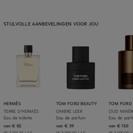
STIJLVOLLE AANBEVELINGEN VOOR JOU
HERMÈS
TOM FORD BEAUTY
TOM FORD
TERRE D'HERMÈS
OMBRE LEER
OUD MINÉR
Eau de toilette
Eau de parfum
Eau de par
van € 82
van € 39
van € 150
(€ 2.733,33 / 1 l)
(€ 3.900,00 / 1 l)
(€ 3.000,00 / 1