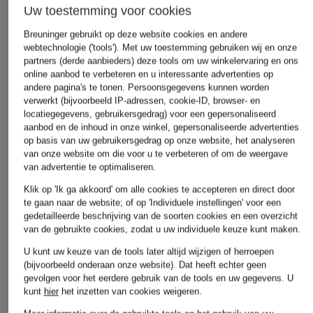
Eau de parfum
Eau de Parfum
Conditioner
Uw toestemming voor cookies
baardolie
van € 165
van € 165
Breuninger gebruikt op deze website cookies en andere
€ 55
(€ 5.500,00 / 1 l)
(€ 5.500,00 / 1 l)
webtechnologie ('tools'). Met uw toestemming gebruiken wij en onze
(€ 1.833,33 / 1
partners (derde aanbieders) deze tools om uw winkelervaring en ons
online aanbod te verbeteren en u interessante advertenties op
andere pagina's te tonen. Persoonsgegevens kunnen worden
verwerkt (bijvoorbeeld IP-adressen, cookie-ID, browser- en
locatiegegevens, gebruikersgedrag) voor een gepersonaliseerd
aanbod en de inhoud in onze winkel, gepersonaliseerde advertenties
op basis van uw gebruikersgedrag op onze website, het analyseren
van onze website om die voor u te verbeteren of om de weergave
van advertentie te optimaliseren.
Klik op 'Ik ga akkoord' om alle cookies te accepteren en direct door
te gaan naar de website; of op 'Individuele instellingen' voor een
gedetailleerde beschrijving van de soorten cookies en een overzicht
Andere categorieën
van de gebruikte cookies, zodat u uw individuele keuze kunt maken.
U kunt uw keuze van de tools later altijd wijzigen of herroepen
Betty Barclay
MAC DAYDREAM Jeans
(bijvoorbeeld onderaan onze website). Dat heeft echter geen
Gewatteerde jassen
gevolgen voor het eerdere gebruik van de tools en uw gegevens.
U
MARC AUREL Truien &
kunt
hier
het inzetten van cookies weigeren.
BLONDE No.8 Jassen
vesten