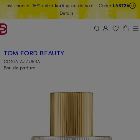
Last chance: 15% extra korting op de sale
- Code:
LAST26
GA NAAR HOOFDINHOUD
GA NAAR ZOEKEN
Details
TOM FORD BEAUTY
COSTA AZZURRA
Eau de parfum