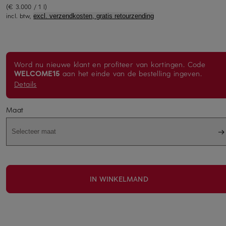
(€ 3.000 / 1 l)
incl. btw,
excl. verzendkosten, gratis retourzending
Word nu nieuwe klant en profiteer van kortingen. Code
WELCOME15
aan het einde van de bestelling ingeven.
Details
Maat
Selecteer maat
IN WINKELMAND