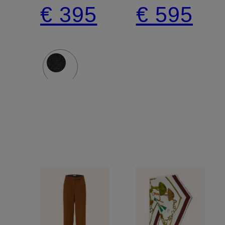
STATEMENTS
STATEM
€ 395
€ 595
met
in een
kasjmier
mix van
materiale