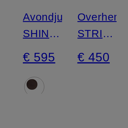
Avondjurk
Overhemd
SHINY
STRIPED
STATEMENT
POWER
€ 595
€ 450
met
afneemba
applicatie