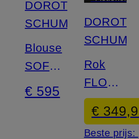
DOROTHEE
DOROTH
SCHUMACHER
SCHUMA
Blouse
Rok
SOFT
FLORAL
STRIPES
€ 595
POWER
met
€ 349,
volants
Beste prijs:
en