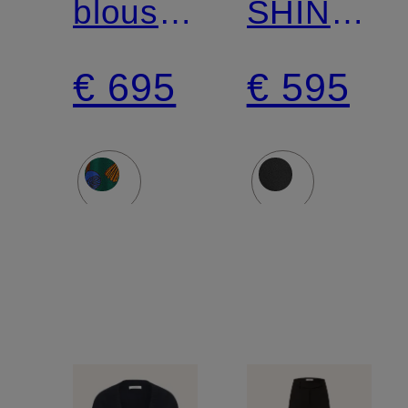
blouseshirt
SHINY
COSMIC
STATEM
€ 695
€ 595
FUNGHI