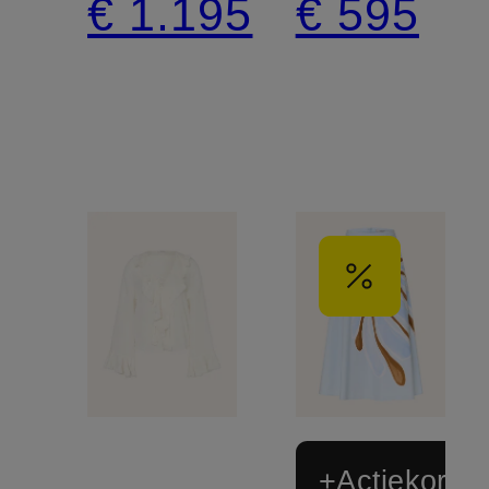
€ 1.195
€ 595
+Actiekortin