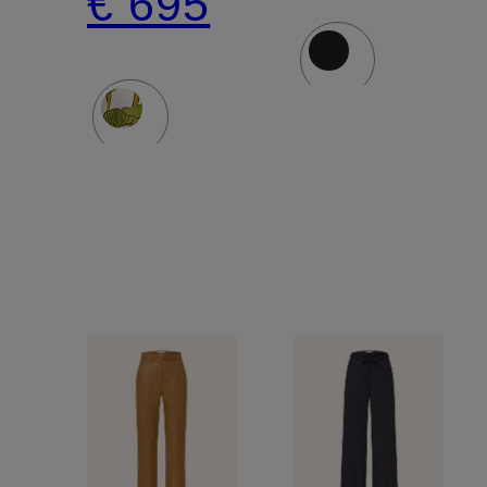
€ 695
FUNGHI