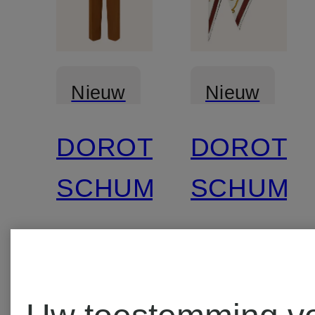
Nieuw
Nieuw
DOROTHEE
DOROTH
SCHUMACHER
SCHUMA
Marlene-
Zijden
broek
sjaal