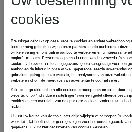
Uw toestemming v
EMOTIONAL
€ 395
€ 250
cookies
ESSENCE
Breuninger gebruikt op deze website cookies en andere webtechnologie 
toestemming gebruiken wij en onze partners (derde aanbieders) deze 
winkelervaring en ons online aanbod te verbeteren en u interessante a
pagina's te tonen. Persoonsgegevens kunnen worden verwerkt (bijvoor
cookie-ID, browser- en locatiegegevens, gebruikersgedrag) voor een g
aanbod en de inhoud in onze winkel, gepersonaliseerde advertenties o
gebruikersgedrag op onze website, het analyseren van onze website om
verbeteren of om de weergave van advertentie te optimaliseren.
Klik op 'Ik ga akkoord' om alle cookies te accepteren en direct door te
website; of op 'Individuele instellingen' voor een gedetailleerde beschri
cookies en een overzicht van de gebruikte cookies, zodat u uw individ
maken.
U kunt uw keuze van de tools later altijd wijzigen of herroepen (bijvoo
website). Dat heeft echter geen gevolgen voor het eerdere gebruik van
gegevens.
U kunt
hier
het inzetten van cookies weigeren.