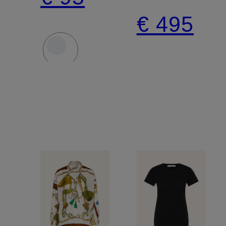
GRAPHIC
FAVORITES
€ 495
TWIST