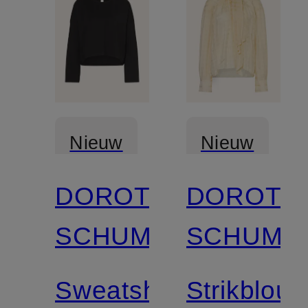
Nieuw
Nieuw
DOROTHEE
DOROTH
SCHUMACHER
SCHUMA
Sweatshirt
Strikblous