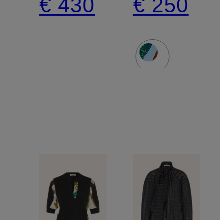
€ 430
€ 250