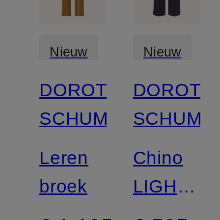
Nieuw
Nieuw
DOROTHEE
DOROTH
SCHUMACHER
SCHUMA
Leren
Chino
broek
LIGHT
LAYER