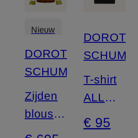
Nieuw
DOROTH
DOROTHEE
SCHUMA
SCHUMACHER
T-shirt
Zijden
ALL
blouseshirt
TIME
€ 95
COSMIC
FAVORIT