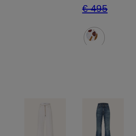
€ 495
ruches