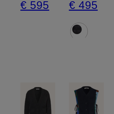
€ 595
€ 495
STATEMENTS
zijde
in een
materiaalmix
met
kasjmier