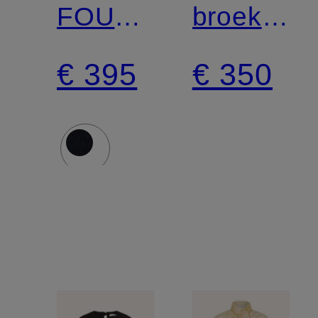
FOULARD
broek
STATEMENTS
EMOTION
€ 395
€ 350
met
ESSENC
kasjmier