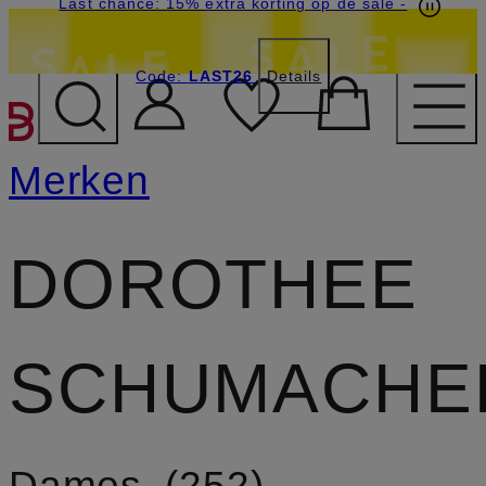
Last chance: 15% extra korting op de sale
-
Code:
LAST26
Details
GA NAAR HOOFDINHOU
Merken
DOROTHEE
SCHUMACHE
Dames
252