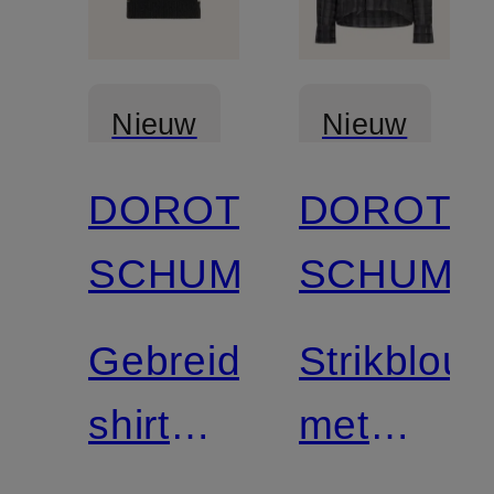
Nieuw
Nieuw
DOROTHEE
DOROTH
SCHUMACHER
SCHUMA
Gebreid
Strikblous
shirt
met
FOULARD
strik en