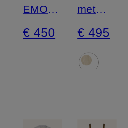
EMOTIONAL
met
ESSENCE
strik en
€ 450
€ 495
zijde