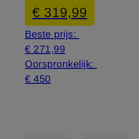
Jeans
JEANS
€ 319,99
ATTRACTION
BABY
Beste prijs:
€ 271,99
Oorspronkelijk:
€ 450