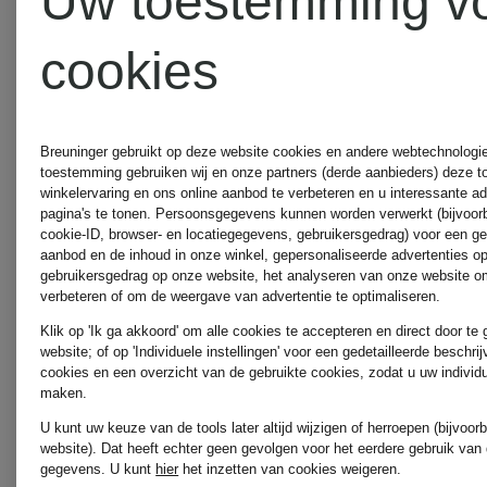
Uw toestemming v
MARC
cookies
CAIN
ZINDA
Breuninger gebruikt op deze website cookies en andere webtechnologie 
MILANO
toestemming gebruiken wij en onze partners (derde aanbieders) deze 
winkelervaring en ons online aanbod te verbeteren en u interessante a
pagina's te tonen. Persoonsgegevens kunnen worden verwerkt (bijvoor
cookie-ID, browser- en locatiegegevens, gebruikersgedrag) voor een g
ITALY
aanbod en de inhoud in onze winkel, gepersonaliseerde advertenties o
gebruikersgedrag op onze website, het analyseren van onze website om
verbeteren of om de weergave van advertentie te optimaliseren.
Klik op 'Ik ga akkoord' om alle cookies te accepteren en direct door te
MORE
website; of op 'Individuele instellingen' voor een gedetailleerde beschri
cookies en een overzicht van de gebruikte cookies, zodat u uw individ
maken.
&
U kunt uw keuze van de tools later altijd wijzigen of herroepen (bijvoo
website). Dat heeft echter geen gevolgen voor het eerdere gebruik van
gegevens.
U kunt
hier
het inzetten van cookies weigeren.