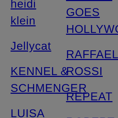
heidi
GOES
klein
HOLLYW
Jellycat
RAFFAE
KENNEL &
ROSSI
SCHMENGER
REPEAT
LUISA