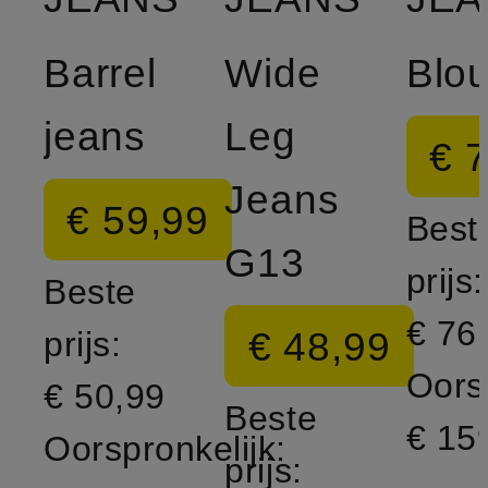
Barrel
Wide
jeans
Leg
€ 
Jeans
€ 59,99
Best
G13
prijs:
Beste
€ 76
€ 48,99
prijs:
Oorsp
€ 50,99
Beste
€ 15
Oorspronkelijk:
prijs: