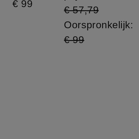
€ 99
€ 57,79
Oorspronkelijk:
€ 99