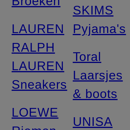
Broeken
SKIMS
LAUREN
Pyjama's
RALPH
Toral
LAUREN
Laarsjes
Sneakers
& boots
LOEWE
UNISA