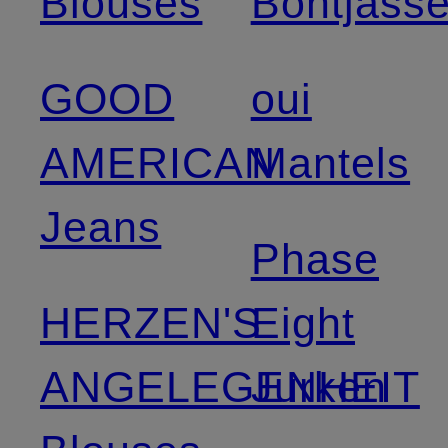
Blouses
Bontjass
GOOD
oui
AMERICAN
Mantels
Jeans
Phase
HERZEN'S
Eight
ANGELEGENHEIT
Jurken