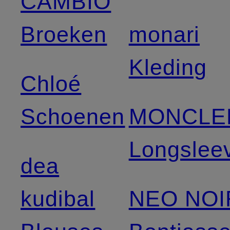
CAMBIO
Broeken
monari
Kleding
Chloé
Schoenen
MONCLE
Longslee
dea
kudibal
NEO NOI