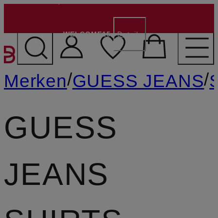
€ 15,- voor nieuwe klanten
- Code:
WELCOME15
Details
GA NAAR HOOFDINHOU
/
/
Merken
GUESS JEANS
S
GUESS
JEANS