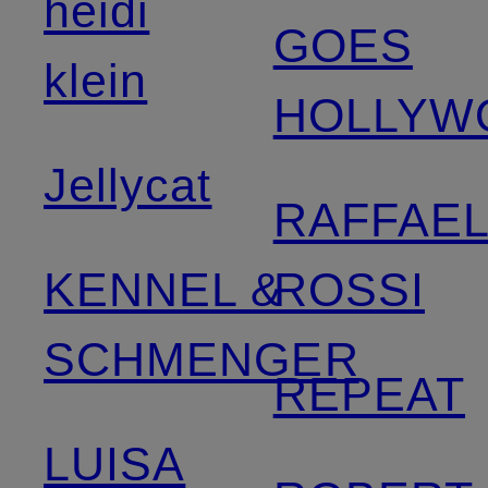
heidi
GOES
klein
HOLLYW
Jellycat
RAFFAE
KENNEL &
ROSSI
SCHMENGER
REPEAT
LUISA