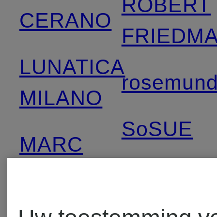
ROBERT
CERANO
FRIEDM
LUNATICA
rosemun
MILANO
SoSUE
MARC
AUREL
WEEKEN
Max Mar