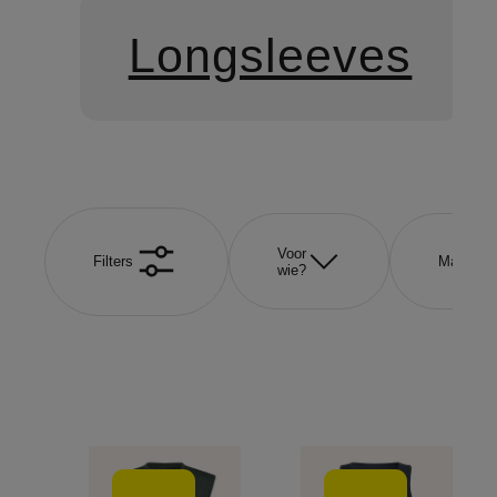
Longsleeves
Voor
Filters
Maat
wie?