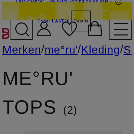
Last chance: 15% extra korting op de sale
-
Code:
LAST26
Details
GA NAAR HOOFDINHOU
/
/
/
Merken
me°ru'
Kleding
Sh
ME°RU'
TOPS
2