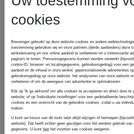
Uw toestemming v
MARC
cookies
CAIN
ZINDA
Breuninger gebruikt op deze website cookies en andere webtechnologie 
MILANO
toestemming gebruiken wij en onze partners (derde aanbieders) deze 
winkelervaring en ons online aanbod te verbeteren en u interessante a
pagina's te tonen. Persoonsgegevens kunnen worden verwerkt (bijvoor
cookie-ID, browser- en locatiegegevens, gebruikersgedrag) voor een g
ITALY
aanbod en de inhoud in onze winkel, gepersonaliseerde advertenties o
gebruikersgedrag op onze website, het analyseren van onze website om
verbeteren of om de weergave van advertentie te optimaliseren.
Klik op 'Ik ga akkoord' om alle cookies te accepteren en direct door te
MORE
website; of op 'Individuele instellingen' voor een gedetailleerde beschri
cookies en een overzicht van de gebruikte cookies, zodat u uw individ
maken.
&
U kunt uw keuze van de tools later altijd wijzigen of herroepen (bijvoo
website). Dat heeft echter geen gevolgen voor het eerdere gebruik van
gegevens.
U kunt
hier
het inzetten van cookies weigeren.