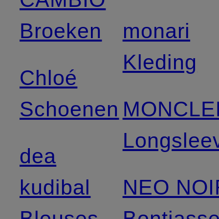
Broeken
monari
Kleding
Chloé
Schoenen
MONCLE
Longslee
dea
kudibal
NEO NOI
Blouses
Bontjass