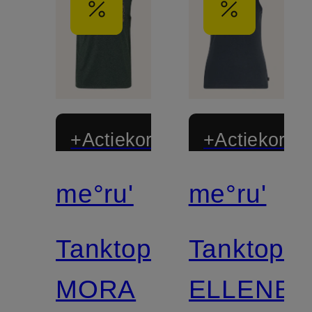
+Actiekorting
+Actiekortin
me°ru'
me°ru'
Tanktop
Tanktop
MORA
ELLENB