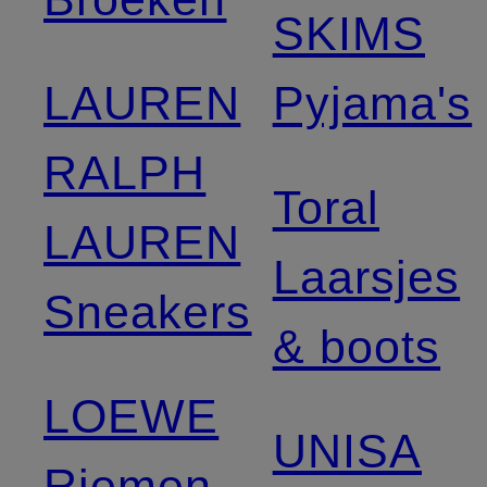
SKIMS
LAUREN
Pyjama's
RALPH
Toral
LAUREN
Laarsjes
Sneakers
& boots
LOEWE
UNISA
Riemen