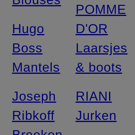
POMME
Hugo
D'OR
Boss
Laarsjes
Mantels
& boots
Joseph
RIANI
Ribkoff
Jurken
Broeken