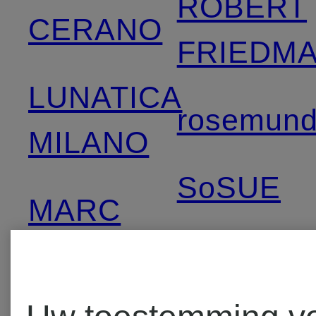
ROBERT
CERANO
FRIEDM
LUNATICA
rosemun
MILANO
SoSUE
MARC
AUREL
WEEKEN
Max Mar