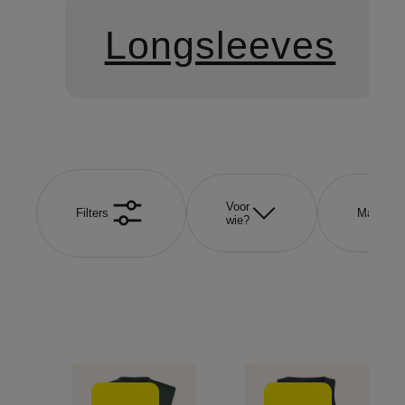
Longsleeves
Voor
Filters
Maat
wie?