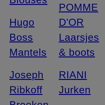
POMME
Hugo
D'OR
Boss
Laarsjes
Mantels
& boots
Joseph
RIANI
Ribkoff
Jurken
Broeken