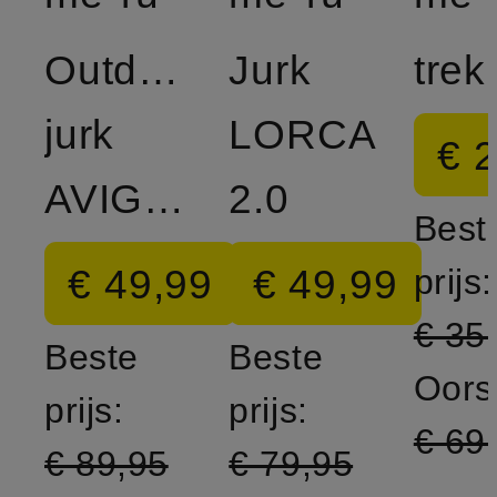
Outdoor
Jurk
jurk
LORCA
€ 
AVIGNON
2.0
Best
€ 49,99
€ 49,99
prijs:
€ 35
Beste
Beste
Oorsp
prijs:
prijs:
€ 69
€ 89,95
€ 79,95