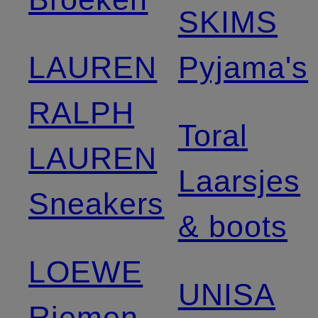
SKIMS
LAUREN
Pyjama's
RALPH
Toral
LAUREN
Laarsjes
Sneakers
& boots
LOEWE
UNISA
Riemen