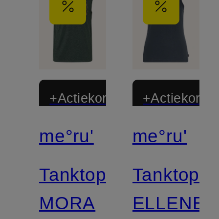
+Actiekorting
+Actiekortin
me°ru'
me°ru'
Tanktop
Tanktop
MORA
ELLENB