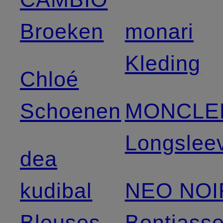
Broeken
monari
Kleding
Chloé
Schoenen
MONCLE
Longslee
dea
kudibal
NEO NOI
Blouses
Bontjass