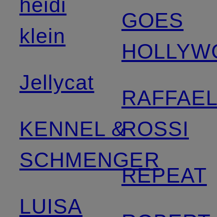
heidi
GOES
klein
HOLLYW
Jellycat
RAFFAE
KENNEL &
ROSSI
SCHMENGER
REPEAT
LUISA