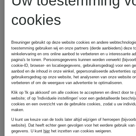
Uw toestemming v
MARC
cookies
CAIN
ZINDA
Breuninger gebruikt op deze website cookies en andere webtechnologie 
MILANO
toestemming gebruiken wij en onze partners (derde aanbieders) deze 
winkelervaring en ons online aanbod te verbeteren en u interessante a
pagina's te tonen. Persoonsgegevens kunnen worden verwerkt (bijvoor
cookie-ID, browser- en locatiegegevens, gebruikersgedrag) voor een g
ITALY
aanbod en de inhoud in onze winkel, gepersonaliseerde advertenties o
gebruikersgedrag op onze website, het analyseren van onze website om
verbeteren of om de weergave van advertentie te optimaliseren.
Klik op 'Ik ga akkoord' om alle cookies te accepteren en direct door te
MORE
website; of op 'Individuele instellingen' voor een gedetailleerde beschri
cookies en een overzicht van de gebruikte cookies, zodat u uw individ
maken.
&
U kunt uw keuze van de tools later altijd wijzigen of herroepen (bijvoo
website). Dat heeft echter geen gevolgen voor het eerdere gebruik van
gegevens.
U kunt
hier
het inzetten van cookies weigeren.