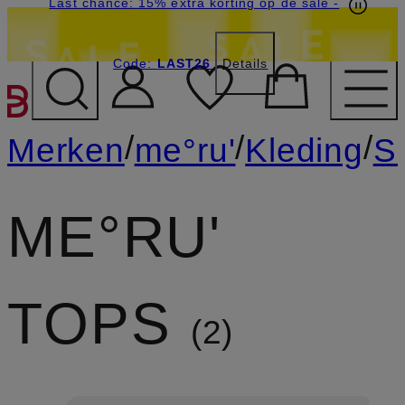
Last chance: 15% extra korting op de sale
-
Code:
LAST26
Details
GA NAAR HOOFDINHOU
/
/
/
Merken
me°ru'
Kleding
Sh
ME°RU'
TOPS
2