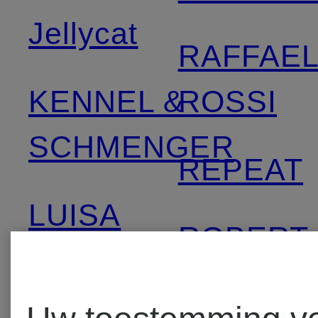
Jellycat
RAFFAE
KENNEL &
ROSSI
SCHMENGER
REPEAT
LUISA
ROBERT
CERANO
FRIEDM