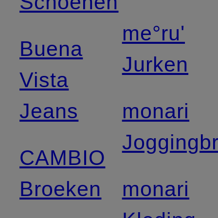
Schoenen
me°ru'
Buena
Jurken
Vista
Jeans
monari
Joggingb
CAMBIO
Broeken
monari