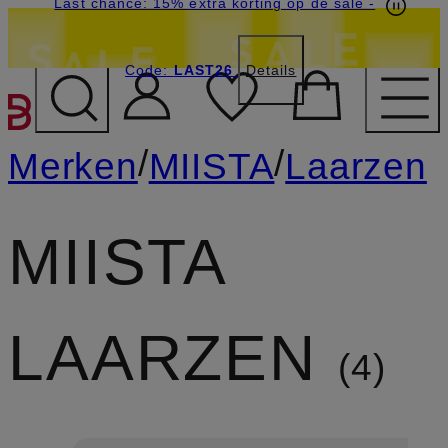
Last chance: 15% extra korting op de sale
-
Code:
LAST26
Details
GA NAAR HOOFDINHOU
/
/
Merken
MIISTA
Laarzen
MIISTA
LAARZEN
4