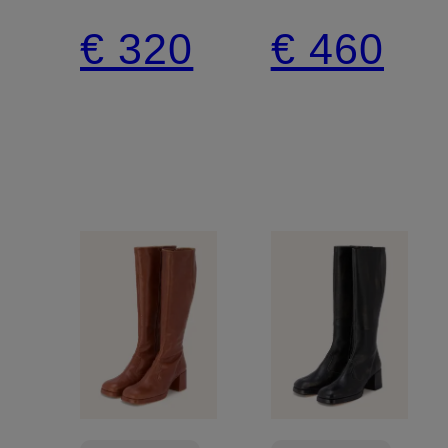
€ 320
€ 460