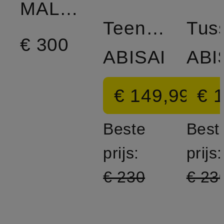
MALENE
Teenscheider
Tus
€ 300
ABISAI
ABI
€ 149,99
€ 
Beste
Best
prijs:
prijs:
€ 230
€ 23