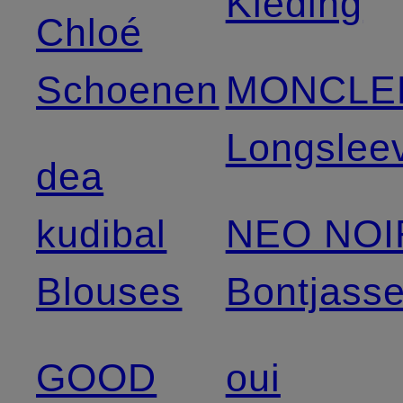
Kleding
Chloé
Schoenen
MONCLE
Longslee
dea
kudibal
NEO NOI
Blouses
Bontjass
GOOD
oui