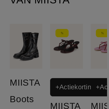
MIISTA
+Actiekorting
+Act
Boots
MIISTA
MII