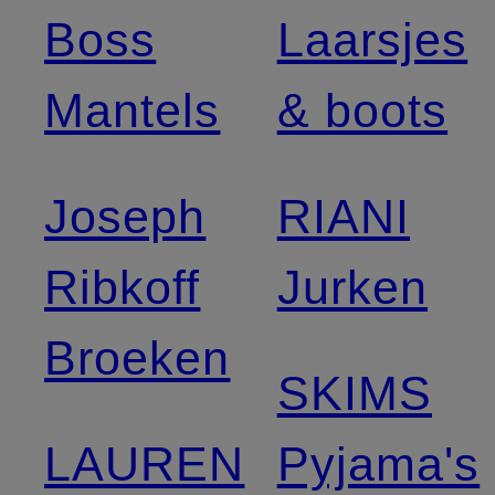
Boss
Laarsjes
Mantels
& boots
Joseph
RIANI
Ribkoff
Jurken
Broeken
SKIMS
LAUREN
Pyjama's