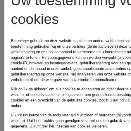
Uw toestemming v
LUNATICA
rosemun
cookies
MILANO
SoSUE
Breuninger gebruikt op deze website cookies en andere webtechnologie 
toestemming gebruiken wij en onze partners (derde aanbieders) deze 
MARC
winkelervaring en ons online aanbod te verbeteren en u interessante a
pagina's te tonen. Persoonsgegevens kunnen worden verwerkt (bijvoor
cookie-ID, browser- en locatiegegevens, gebruikersgedrag) voor een g
AUREL
WEEKEN
aanbod en de inhoud in onze winkel, gepersonaliseerde advertenties o
gebruikersgedrag op onze website, het analyseren van onze website om
verbeteren of om de weergave van advertentie te optimaliseren.
Max Mar
Klik op 'Ik ga akkoord' om alle cookies te accepteren en direct door te
MARC
website; of op 'Individuele instellingen' voor een gedetailleerde beschri
cookies en een overzicht van de gebruikte cookies, zodat u uw individ
maken.
CAIN
ZINDA
U kunt uw keuze van de tools later altijd wijzigen of herroepen (bijvoo
website). Dat heeft echter geen gevolgen voor het eerdere gebruik van
gegevens.
U kunt
hier
het inzetten van cookies weigeren.