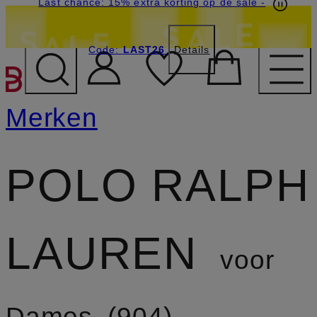
Last chance: 15% extra korting op de sale
-
Code:
LAST26
Details
GA NAAR HOOFDINHOU
Merken
POLO RALPH
LAUREN
voor
Dames
904