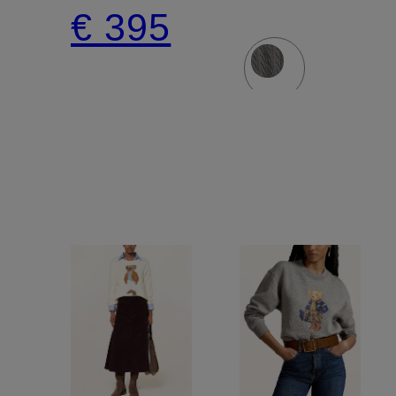
€ 395