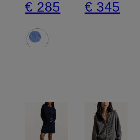
€ 285
€ 345