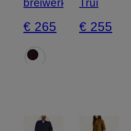
breiwerk
Trui
€ 265
€ 255