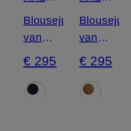
LAUREN
LAUREN
Blousejurk
Blousejur
van
van
corduroy
corduroy
€ 295
€ 295