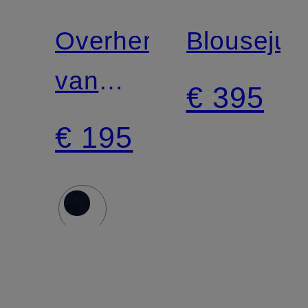
LAUREN
LAUREN
Overhemdblouse
Blousejur
van
€ 395
corduroy
€ 195