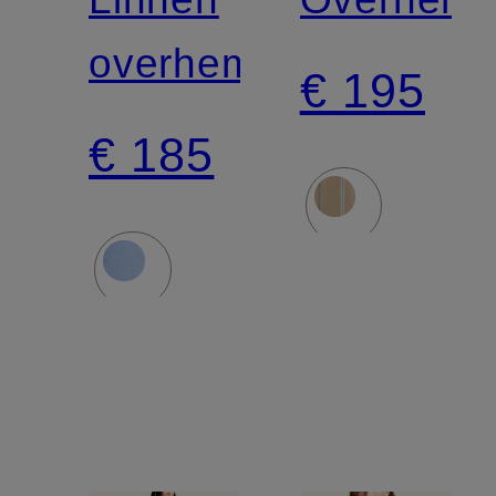
overhemdblouse
€ 195
€ 185