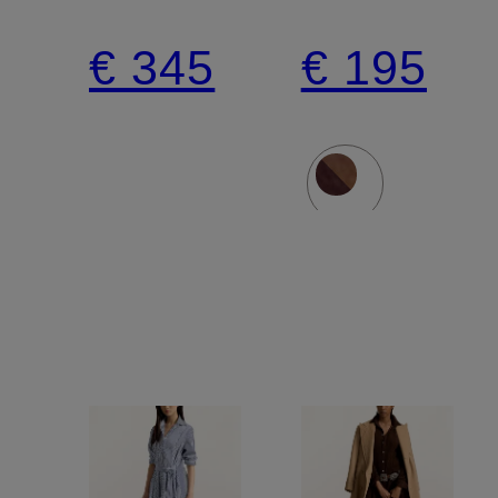
€ 345
€ 195