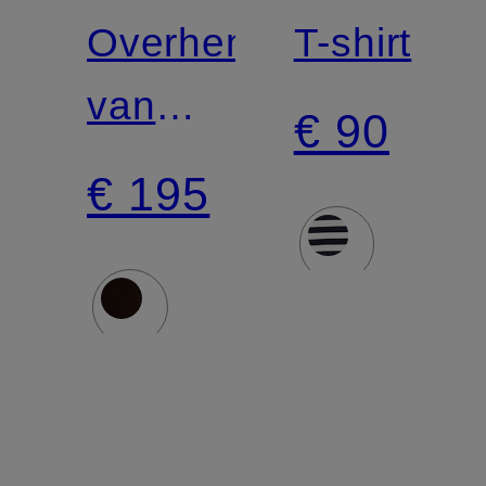
LAUREN
LAUREN
Overhemdblouse
T-shirt
van
€ 90
corduroy
€ 195