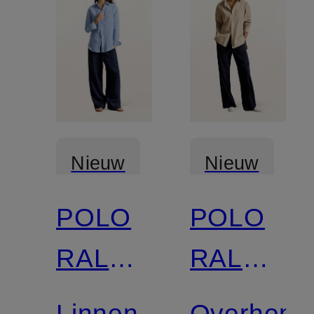
Nieuw
Nieuw
POLO
POLO
RALPH
RALPH
LAUREN
LAUREN
Linnen
Overhemd