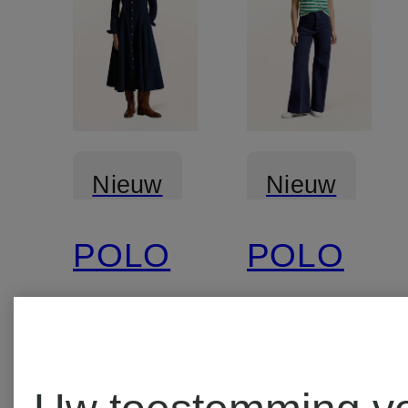
Nieuw
Nieuw
POLO
POLO
RALPH
RALPH
LAUREN
LAUREN
Blousejurk
T-shirt