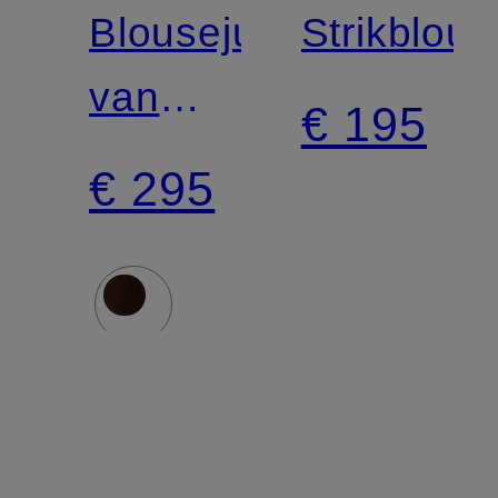
LAUREN
LAUREN
Blousejurk
Strikblous
van
€ 195
corduroy
€ 295