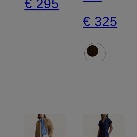
€ 295
corduroy
€ 325