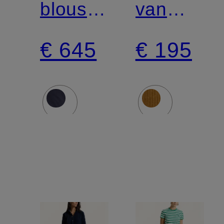
blouson
van
met
corduroy
€ 645
€ 195
afneembare
kunstbontkraag