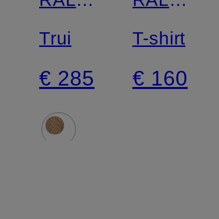
LAUREN
LAUREN
Trui
T-shirt
€ 285
€ 160