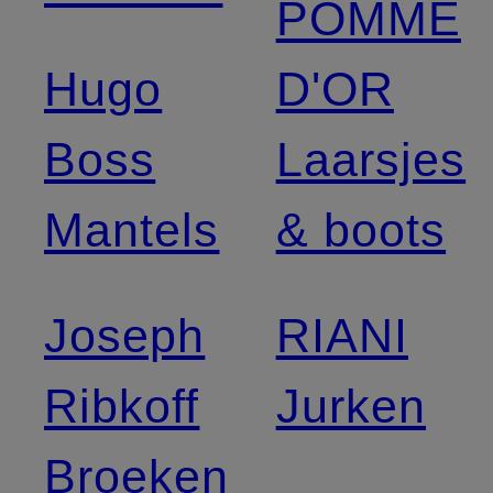
POMME
Hugo
D'OR
Boss
Laarsjes
Mantels
& boots
Joseph
RIANI
Ribkoff
Jurken
Broeken