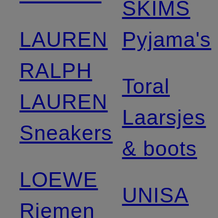
SKIMS
LAUREN
Pyjama's
RALPH
Toral
LAUREN
Laarsjes
Sneakers
& boots
LOEWE
UNISA
Riemen