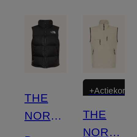
+Actiekortin
THE
THE
NORTH
NORTH
FACE