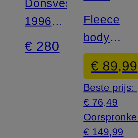
Donsvest
FACE
Fleece
1996
bodywarm
RETRO
€ 280
RETRO
€ 89,99
DENALI
Beste prijs:
€ 76,49
Oorspronkel
€ 149,99