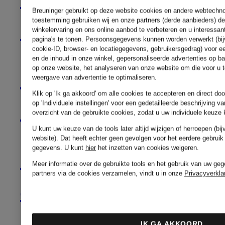
Breuninger gebruikt op deze website cookies en andere webtechnolo
toestemming gebruiken wij en onze partners (derde aanbieders) d
CAIN
ZINDA
winkelervaring en ons online aanbod te verbeteren en u interessan
pagina's te tonen. Persoonsgegevens kunnen worden verwerkt (bij
cookie-ID, browser- en locatiegegevens, gebruikersgedrag) voor 
en de inhoud in onze winkel, gepersonaliseerde advertenties op b
op onze website, het analyseren van onze website om die voor u t
MILANO
weergave van advertentie te optimaliseren.
Klik op 'Ik ga akkoord' om alle cookies te accepteren en direct doo
ITALY
op 'Individuele instellingen' voor een gedetailleerde beschrijving 
overzicht van de gebruikte cookies, zodat u uw individuele keuze
U kunt uw keuze van de tools later altijd wijzigen of herroepen (b
website). Dat heeft echter geen gevolgen voor het eerdere gebruik
gegevens.
U kunt
hier
het inzetten van cookies weigeren.
MORE
Meer informatie over de gebruikte tools en het gebruik van uw geg
partners via de cookies verzamelen, vindt u in onze
Privacyverkla
&
MORE
IK GA AKKOORD