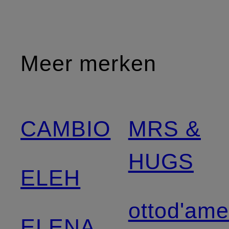
Meer merken
CAMBIO
MRS &
HUGS
ELEH
ottod'am
ELENA