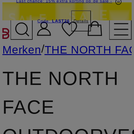
Last chance: 15% extra korting op de sale
-
Code:
LAST26
Details
GA NAAR HOOFDINHOU
/
Merken
THE NORTH FA
THE NORTH
FACE