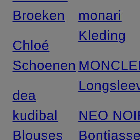
Broeken
monari
Kleding
Chloé
Schoenen
MONCLE
Longslee
dea
kudibal
NEO NOI
Blouses
Bontjass