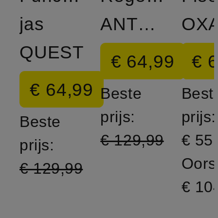
jas
ANTORA
QUEST
€ 64,99
€ 
€ 64,99
Beste
Best
prijs:
prijs:
Beste
€ 129,99
€ 55
prijs:
Oorsp
€ 129,99
€ 10