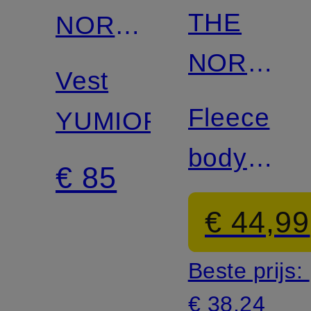
THE
NORTH
NORTH
FACE
Vest
FACE
Fleece
YUMIORI
bodywarm
€ 85
GLACIER
€ 44,99
Beste prijs:
€ 38,24