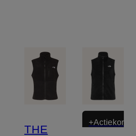
+Actiekortin
THE