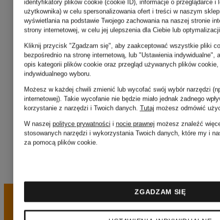
identyfikatory plików cookie (cookie ID), informacje o przeglądarce i 
maje
użytkownika) w celu spersonalizowania ofert i treści w naszym sklep
wyświetlania na podstawie Twojego zachowania na naszej stronie int
strony internetowej, w celu jej ulepszenia dla Ciebie lub optymalizac
Kliknij przycisk "Zgadzam się", aby zaakceptować wszystkie pliki co
Kozaki
bezpośrednio na stronę internetową, lub "Ustawienia indywidualne"
opis kategorii plików cookie oraz przegląd używanych plików cookie
indywidualnego wyboru.
Marc
Możesz w każdej chwili zmienić lub wycofać swój wybór narzędzi (np
internetowej). Takie wycofanie nie będzie miało jednak żadnego wpł
korzystanie z narzędzi i Twoich danych.
Tutaj
możesz odmówić użyci
O'Polo
W naszej
polityce prywatności
i
nocie prawnej
możesz znaleźć więcej
stosowanych narzędzi i wykorzystania Twoich danych, które my i na
za pomocą plików cookie.
ZGADZAM SIĘ