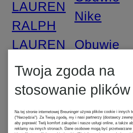
LAUREN
Nike
RALPH
LAUREN
Obuwie
VICTORI
Twoja zgoda na
Kozaki
BECKHA
stosowanie plików
MAGNANNI
Obuwie
Na tej stronie internetowej Breuninger używa plików cookie i innych t
Kozaki
("Narzędzia"). Za Twoją zgodą, my i nasi partnerzy (dostawcy zewnę
aby poprawić Twój komfort zakupów i nasze usługi online, a także a
WANDLE
reklamy na innych stronach. Dane osobowe mogą być przetwarzane (