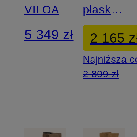
VILOA
płaskiej
podeszwi
5 349 zł
2 165 z
TURIN
Najniższa 
2 809 zł