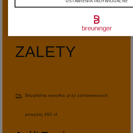
USTAWIENIA INDYWIDUALNE
NASZE
ZALETY
Bezpłatna wysyłka przy zamówieniach
powyżej 450 zł