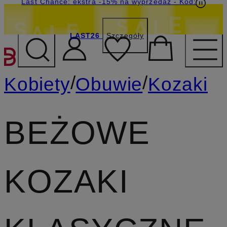
Last Chance: ekstra -15% na wyprzedaż
- Kod:
LAST26
Szczegóły
PRZEJDŹ DO GŁÓWNEJ 
/
/
Kobiety
Obuwie
Kozaki
BEŻOWE
KOZAKI