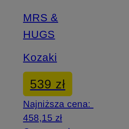
promocyjny
MRS &
Z
certyfikatem
HUGS
Kozaki
539 zł
Najniższa cena:
458,15 zł