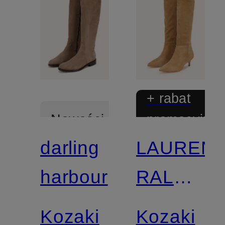
+ rabat
promocyjny
Nowości
darling
LAUREN
harbour
RALPH
LAUREN
Kozaki
Kozaki