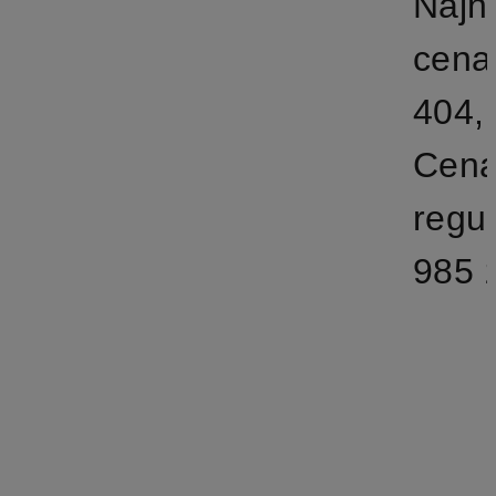
Najn
cena
404,
Cen
regu
985 z