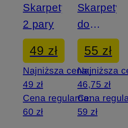
Skarpety,
Skarpety
2 pary
do
obuwia
49 zł
55 zł
sportoweg
Najniższa cena:
Najniższa 
2 pary
49 zł
46,75 zł
Cena regularna:
Cena regul
60 zł
59 zł