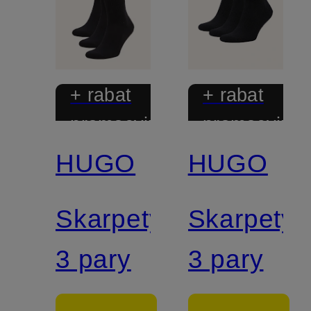
+ rabat
+ rabat
promocyjny
promocyjny
HUGO
HUGO
Skarpety,
Skarpety,
3 pary
3 pary