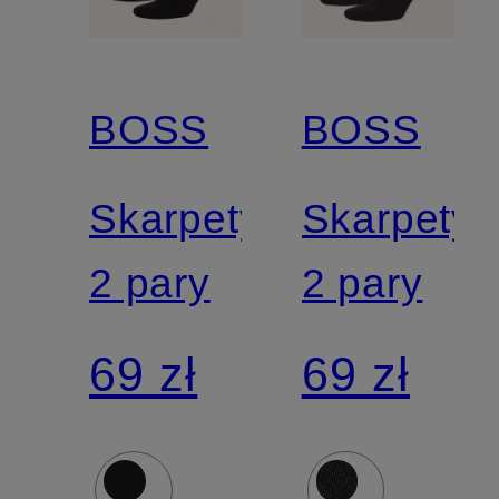
BOSS
BOSS
Skarpety,
Skarpety,
2 pary
2 pary
69 zł
69 zł