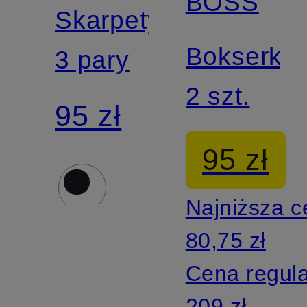
BOSS
Z
Skarpety,
certyfikatem
Bokserki,
3 pary
2 szt.
95 zł
95 zł
Najniższa 
80,75 zł
Cena regul
209 zł