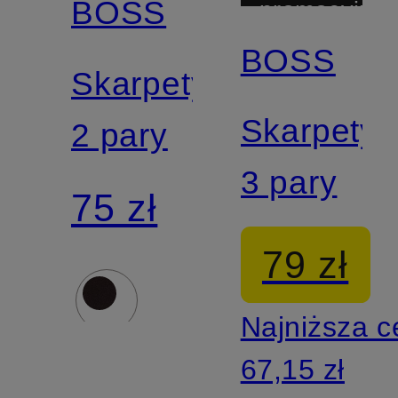
BOSS
promocyjny
BOSS
Skarpety,
Skarpety,
2 pary
3 pary
75 zł
79 zł
Najniższa 
67,15 zł