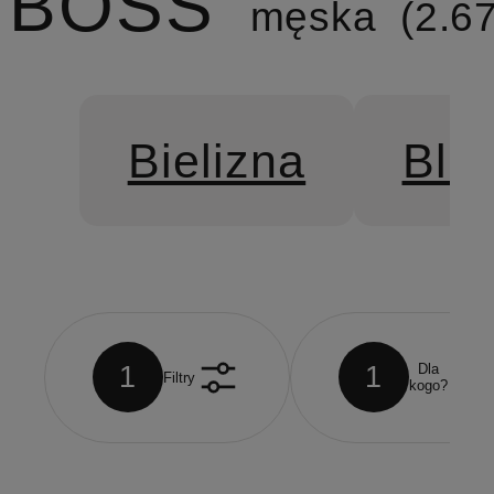
BOSS
męska
2.6
Bielizna
Bluz
1
1
Dla
Filtry
kogo?