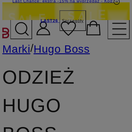
Last Chance: ekstra -15% na wyprzedaż
- Kod:
LAST26
Szczegóły
PRZEJDŹ DO GŁÓWNEJ 
/
Marki
Hugo Boss
ODZIEŻ
HUGO