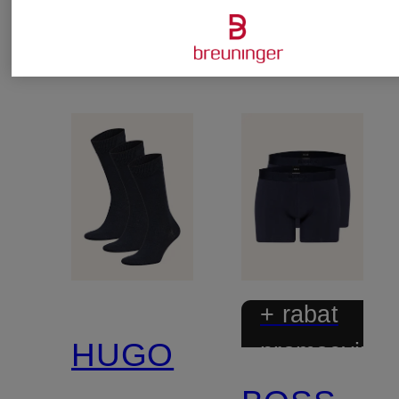
+ rabat
HUGO
promocyjny