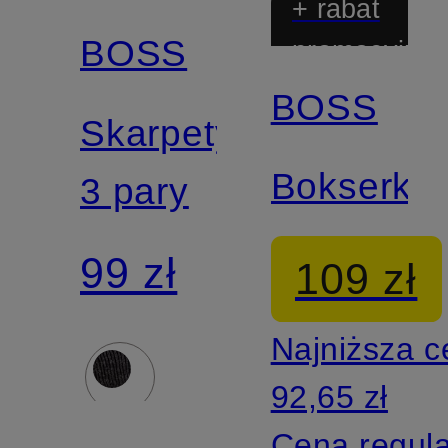
+ rabat
BOSS
promocyjny
BOSS
Skarpety,
Bokserki
3 pary
99 zł
109 zł
Najniższa 
92,65 zł
Cena regul