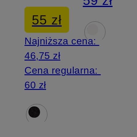
59 zł
obuwia
sportoweg
55 zł
sportowego,
2 pary
Najniższa cena:
2 pary
46,75 zł
Cena regularna:
60 zł