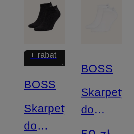
+ rabat
BOSS
promocyjny
BOSS
Skarpety
Skarpety
do
do
obuwia