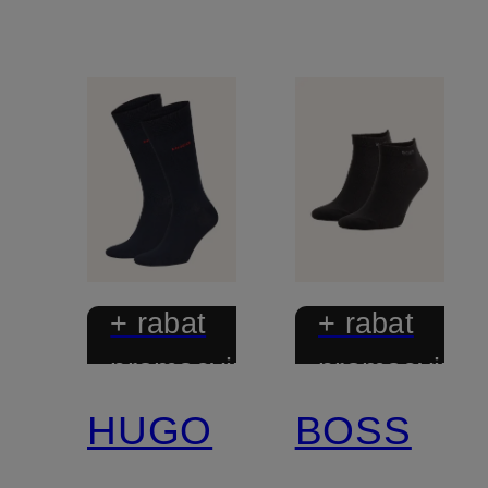
+ rabat
+ rabat
promocyjny
promocyjny
HUGO
BOSS