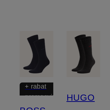
+ rabat
HUGO
promocyjny