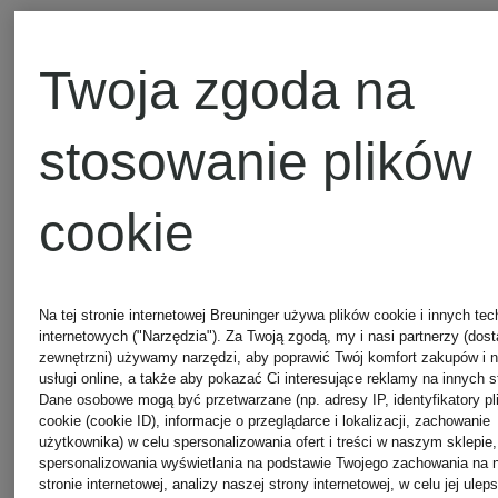
Twoja zgoda na
stosowanie plików
cookie
Na tej stronie internetowej Breuninger używa plików cookie i innych tec
+ rabat
internetowych ("Narzędzia"). Za Twoją zgodą, my i nasi partnerzy (dos
zewnętrzni) używamy narzędzi, aby poprawić Twój komfort zakupów i 
BOSS
promocyjny
usługi online, a także aby pokazać Ci interesujące reklamy na innych s
Dane osobowe mogą być przetwarzane (np. adresy IP, identyfikatory p
cookie (cookie ID), informacje o przeglądarce i lokalizacji, zachowanie
BOSS
Mix &
użytkownika) w celu spersonalizowania ofert i treści w naszym sklepie,
Skarpety,
spersonalizowania wyświetlania na podstawie Twojego zachowania na 
Match
stronie internetowej, analizy naszej strony internetowej, w celu jej ulep