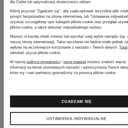
dla Ciebie lub optymalizacji skuteczności reklam.
Boxerki
3 pary
Kliknij przycisk "Zgadzam się", aby zaakceptować wszystkie pliki cook
przejść bezpośrednio na stronę internetową, lub "Ustawienia indywidua
uzyskać szczegółowy opis kategorii plików cookie oraz przegląd używ
HOUSEOFBOSS
plików cookie, a także dokonać indywidualnego wyboru.
95 zł
Możesz w każdej chwili zmienić lub wycofać swój wybór narzędzi (np.
naszej strony internetowej). Takie wycofanie nie będzie miało jednak 
wpływu na wcześniejsze korzystanie z narzędzi i Twoich danych.
Tutaj
95 zł
odmówić użycia plików cookie
.
W naszej
polityce prywatności
i
nocie prawnej
możesz znaleźć więcej
informacji na temat stosowanych narzędzi i wykorzystania Twoich dan
Najniższa cena:
które my i nasi partnerzy gromadzimy za pomocą plików cookie.
80,75 zł
Cena regularna:
ZGADZAM SIĘ
139 zł
USTAWIENIA INDYWIDUALNE