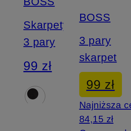
BOSS
promocyjny
BOSS
Skarpety,
3 pary
3 pary
skarpet
99 zł
99 zł
Najniższa 
84,15 zł