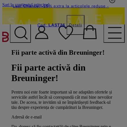
Sari la conținutul principal
Last Chance: -15% extra la articolele reduse
-
Cod:
LAST26
Detalii
Fii parte activă din Breuninger!
Fii parte activă din
Breuninger!
Pentru noi este foarte important să ne adaptăm ofertele și
serviciile astfel încât să corespundă cât mai bine nevoilor
tale. De aceea, te invităm să ne împărtășești feedback-ul
tău despre experiența de cumpărături la Breuninger.
Adresă de e-mail
Da, doresc să fiu contactat(ă) de către Breuninger prin e-