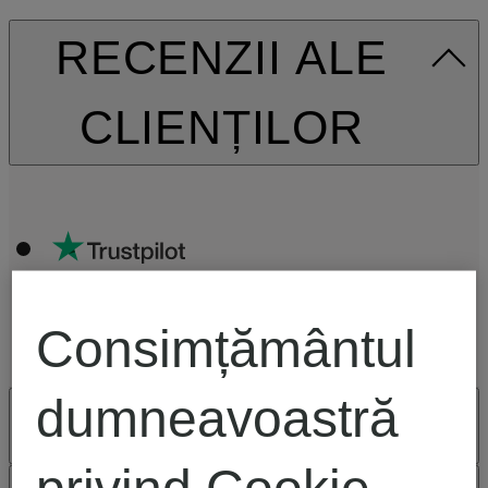
RECENZII ALE
CLIENȚILOR
Consimțământul
dumneavoastră
SECURITATE