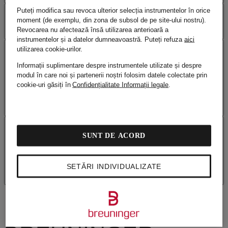
Puteți modifica sau revoca ulterior selecția instrumentelor în orice
SERVICII
moment (de exemplu, din zona de subsol de pe site-ului nostru).
Revocarea nu afectează însă utilizarea anterioară a
instrumentelor și a datelor dumneavoastră.
Puteți refuza
aici
utilizarea cookie-urilor.
LIVRARE ȘI
Informații suplimentare despre instrumentele utilizate și despre
modul în care noi și partenerii noștri folosim datele colectate prin
EXPEDIERE
cookie-uri găsiți în
Confidențialitate
Informații legale
.
DESPRE
SUNT DE ACORD
BREUNINGER
SETĂRI INDIVIDUALIZATE
URMĂREȘTE-L PE