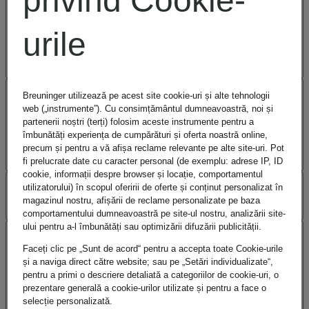
privind Cookie-
METODE DE
urile
PLATĂ
BENEFICIILE
Breuninger utilizează pe acest site cookie-uri și alte tehnologii
web („instrumente”). Cu consimțământul dumneavoastră, noi și
partenerii noștri (terți) folosim aceste instrumente pentru a
îmbunătăți experiența de cumpărături și oferta noastră online,
NOASTRE
precum și pentru a vă afișa reclame relevante pe alte site-uri. Pot
fi prelucrate date cu caracter personal (de exemplu: adrese IP, ID
cookie, informații despre browser și locație, comportamentul
ASISTENȚĂ
utilizatorului) în scopul oferirii de oferte și conținut personalizat în
magazinul nostru, afișării de reclame personalizate pe baza
comportamentului dumneavoastră pe site-ul nostru, analizării site-
ului pentru a-l îmbunătăți sau optimizării difuzării publicității.
ÎNTREBĂRI
Faceți clic pe „Sunt de acord“ pentru a accepta toate Cookie-urile
și a naviga direct către website; sau pe „Setări individualizate“,
pentru a primi o descriere detaliată a categoriilor de cookie-uri, o
FRECVENTE
prezentare generală a cookie-urilor utilizate și pentru a face o
selecție personalizată.