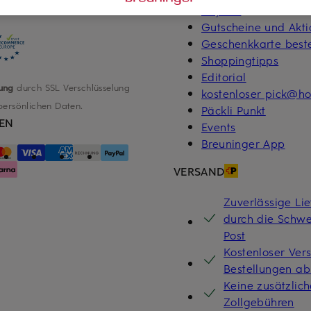
Beyond
Gutscheine und Akt
Geschenkkarte beste
Shoppingtipps
Editorial
ung
durch SSL Verschlüsselung
kostenloser pick@h
persönlichen Daten.
Päckli Punkt
EN
Events
Breuninger App
VERSAND
Zuverlässige Li
durch die Schwe
Post
Kostenloser Ver
Bestellungen a
Keine zusätzlic
Zollgebühren