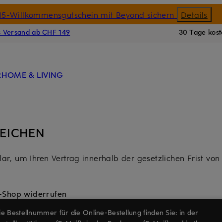
15-Willkommensgutschein mit Beyond sichern
Details
EN
s Versand ab CHF 149
30 Tage kost
R
HOME & LIVING
REICHEN
ar, um Ihren Vertrag innerhalb der gesetzlichen Frist von
e-Shop widerrufen