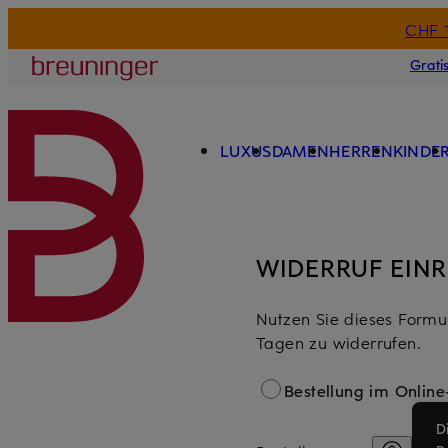
CHF 
ZUM HAUPTINHALT ÜBERSPRINGEN
ZUM SUCHFELD ÜBERSPRING
Breuninger
Grati
LUXUS
DAMEN
HERREN
KINDE
WIDERRUF EIN
Nutzen Sie dieses Formul
Tagen zu widerrufen.
Bestellung im Onlin