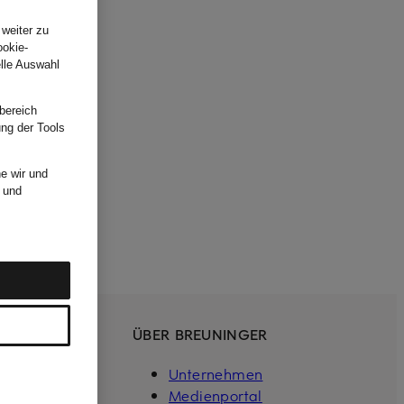
.
 weiter zu
ookie-
elle Auswahl
bereich
ung der Tools
e wir und
und
ÜBER BREUNINGER
Unternehmen
gestalten
Medienportal