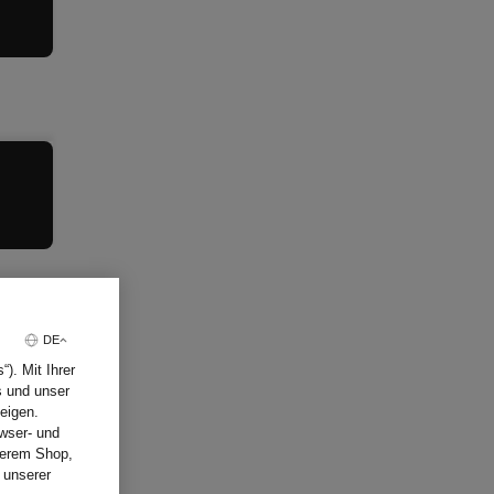
DE
). Mit Ihrer
s und unser
eigen.
wser- und
nserem Shop,
 unserer