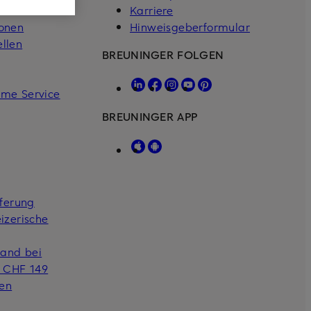
Karriere
ionen
Hinweisgeberformular
llen
BREUNINGER FOLGEN
ome Service
BREUNINGER APP
eferung
izerische
sand bei
b CHF 149
hen