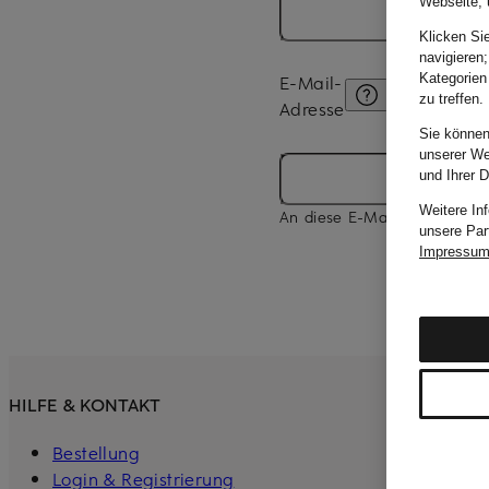
Webseite, 
Klicken Si
navigieren;
Kategorien
E-Mail-
zu treffen.
Adresse
Sie können
unserer We
und Ihrer 
Weitere In
An diese E-Mail-Adresse sen
unsere Par
Impressu
HILFE & KONTAKT
KUNDENBE
Bestellung
Login & Registrierung