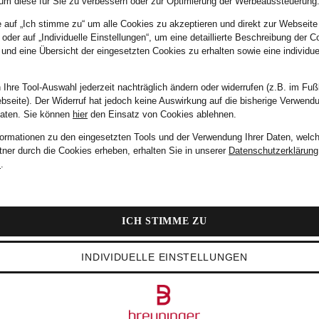
um diese für Sie zu verbessern oder zur Optimierung der Werbeaussteuerung
e auf „Ich stimme zu“ um alle Cookies zu akzeptieren und direkt zur Webseite
 oder auf „Individuelle Einstellungen“, um eine detaillierte Beschreibung der C
 und eine Übersicht der eingesetzten Cookies zu erhalten sowie eine individu
 Ihre Tool-Auswahl jederzeit nachträglich ändern oder widerrufen (z.B. im Fuß
bseite). Der Widerruf hat jedoch keine Auswirkung auf die bisherige Verwend
Daten.
Sie können
hier
den Einsatz von Cookies ablehnen.
formationen zu den eingesetzten Tools und der Verwendung Ihrer Daten, welch
den wir die Eingangsbestätigung Ihres Widerrufs.
tner durch die Cookies erheben, erhalten Sie in unserer
Datenschutzerklärung
m
.
WIDERRUF EINREICHEN
ICH STIMME ZU
INDIVIDUELLE EINSTELLUNGEN
WERTUNG
SERVICE
Newsletter
Breuninger aktiv mit