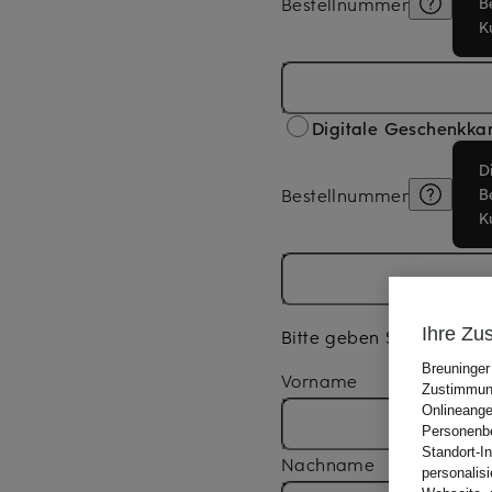
Bestellnummer
Digitale Geschenkka
Bestellnummer
Ihre Zu
Bitte geben Sie uns noch
Breuninger
Vorname
Zustimmung
Onlineange
Personenbe
Standort-I
Nachname
personalis