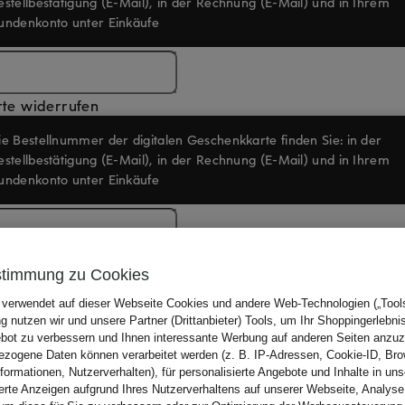
rte widerrufen
stimmung zu Cookies
 folgende Informationen:
 verwendet auf dieser Webseite Cookies und andere Web-Technologien („Tools“
 nutzen wir und unsere Partner (Drittanbieter) Tools, um Ihr Shoppingerlebni
bot zu verbessern und Ihnen interessante Werbung auf anderen Seiten anzuz
zogene Daten können verarbeitet werden (z. B. IP-Adressen, Cookie-ID, Bro
nformationen, Nutzerverhalten), für personalisierte Angebote und Inhalte in u
ierte Anzeigen aufgrund Ihres Nutzerverhaltens auf unserer Webseite, Analyse