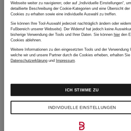
Webseite weiter zu navigieren; oder auf „Individuelle Einstellungen“, u
Rich &
Zertifiziert
detaillierte Beschreibung der Cookie-Kategorien und eine Übersicht der
Cookies zu erhalten sowie eine individuelle Auswahl zu treffen.
Marc
Sie können Ihre Tool-Auswahl jederzeit nachträglich ändern oder widerr
Royal
Fußbereich unserer Webseite). Der Widerruf hat jedoch keine Auswirku
bisherige Verwendung der Tools und Ihrer Daten.
Sie können
hier
den E
O'Polo
Cookies ablehnen.
Kleid
Weitere Informationen zu den eingesetzten Tools und der Verwendung I
welche wir und unsere Partner durch die Cookies erheben, erhalten Sie 
Datenschutzerklärung
und
Impressum
.
Leinenkleid
CHF 13
CHF 149
ICH STIMME ZU
INDIVIDUELLE EINSTELLUNGEN
Ursprünglich:
CHF 299