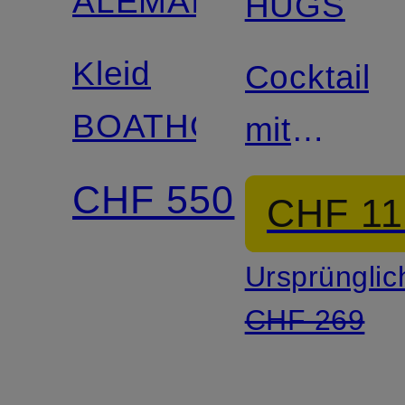
ALÉMAIS
HUGS
Kleid
Cocktailkl
BOATHOUSE
mit
Volants
CHF 550
CHF 11
Ursprünglic
CHF 269