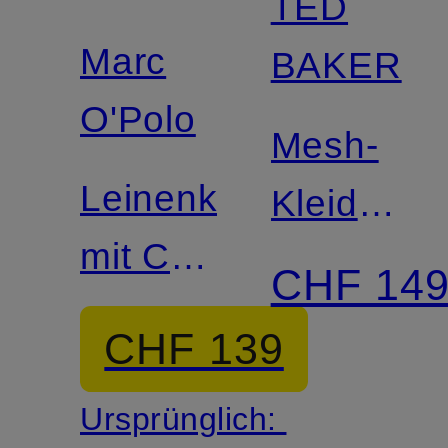
TED
Zertifiziert
Marc
BAKER
O'Polo
Mesh-
Leinenkleid
Kleid
mit Cut-
ELYRA
CHF 14
outs
CHF 139
Ursprünglich: