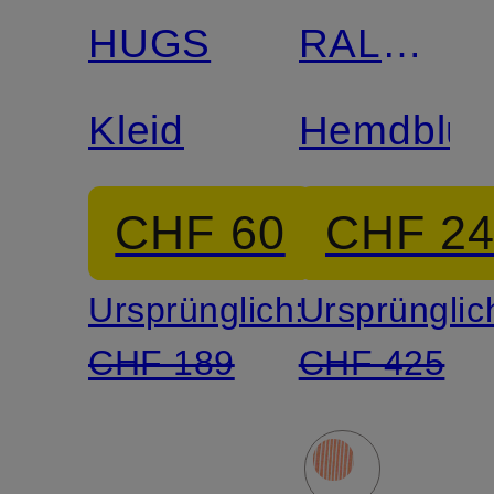
HUGS
RALPH
LAUREN
Kleid
Hemdblus
CHF 60
CHF 2
Ursprünglich:
Ursprünglic
CHF 189
CHF 425