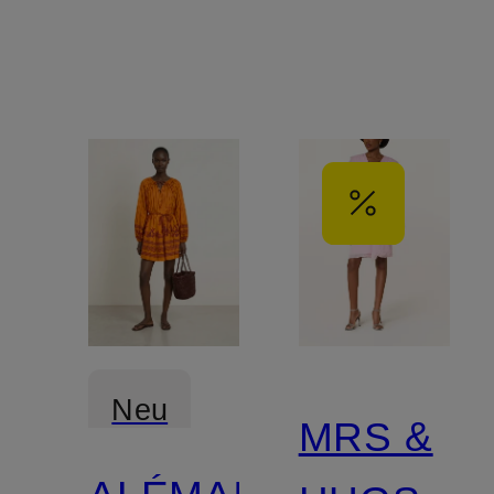
Neu
MRS &