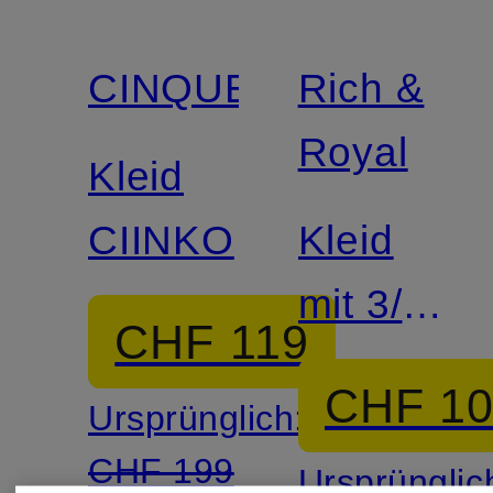
CINQUE
Rich &
Royal
Kleid
CIINKO
Kleid
mit 3/4-
CHF 119
Arm
CHF 1
Ursprünglich:
CHF 199
Ursprünglic