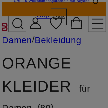
CHF 15-Willkommensgutschein mit Beyond
sichern
Details
ZUM HAUPTINHALT ÜBE
/
Damen
Bekleidung
ORANGE
KLEIDER
für
Damen
80