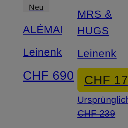
Neu
MRS &
ALÉMAIS
HUGS
Leinenkleid
Leinenkle
CHF 690
CHF 1
Ursprünglic
CHF 239