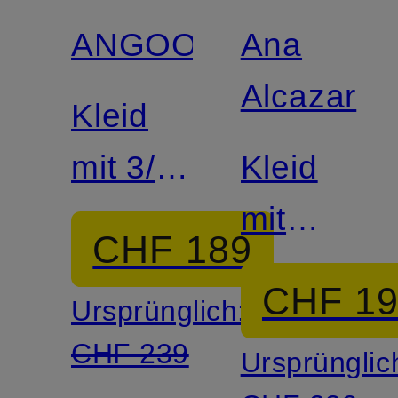
ANGOOR
Ana
Alcazar
Kleid
mit 3/4-
Kleid
Arm
mit
CHF 189
Glitzergar
CHF 1
Ursprünglich:
CHF 239
Ursprünglic