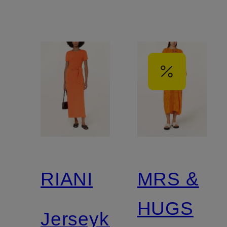
RIANI
MRS &
HUGS
Jerseykleid