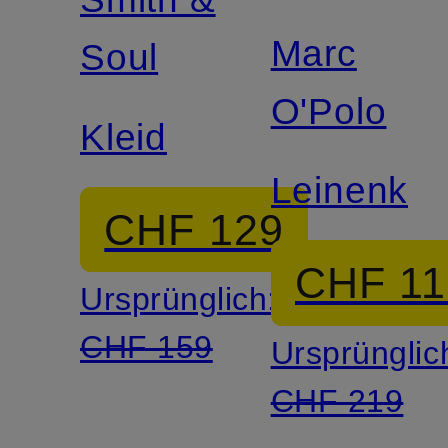
Marc
Soul
O'Polo
Kleid
Leinenkle
CHF 129
CHF 11
Ursprünglich:
CHF 159
Ursprünglic
CHF 219