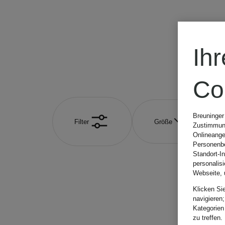
Ih
Co
Breuninger
Filter
Größe
Zustimmung
Onlineange
Personenbe
Standort-I
personalis
Webseite, 
Klicken Si
navigieren;
Kategorien
zu treffen.