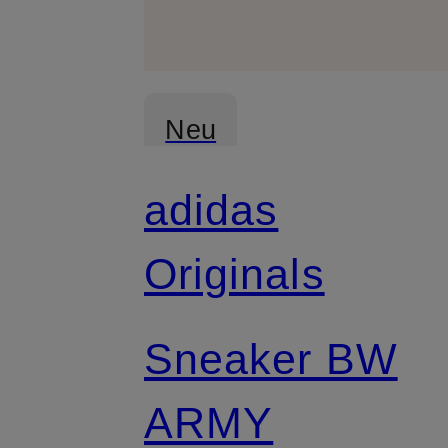
Neu
adidas
Originals
Sneaker BW
ARMY