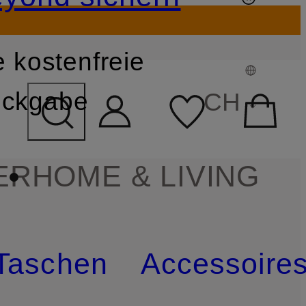
 kostenfreie
FELD ÜBERSPRINGEN
ckgabe
CH
ER
HOME & LIVING
Taschen
Accessoire