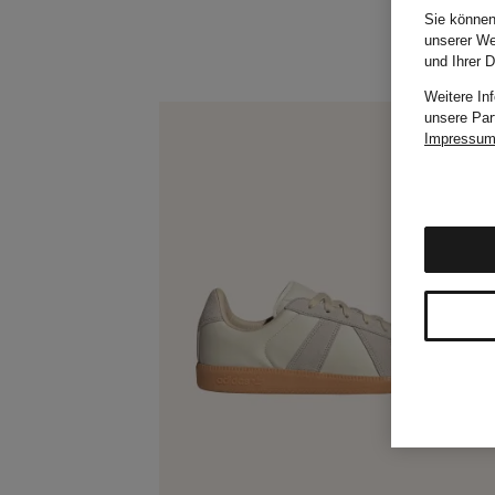
Sie können
unserer We
und Ihrer 
Weitere In
unsere Par
Impressu