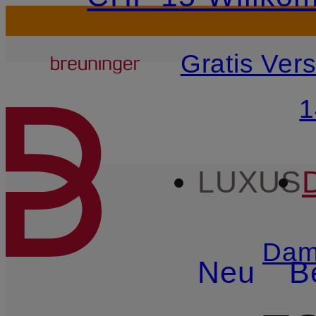
Breuninger
Gratis Ver
ZUM HAUPTINHALT ÜBE
1
LUXUS
Dam
Neu
B