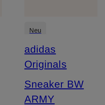
Neu
adidas
Originals
Sneaker BW
ARMY