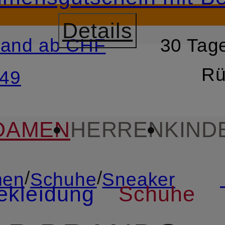
Details
sand ab CHF
30 Tage
RSPRINGEN
ZUM SUCH
Rü
49
DAMEN
HERREN
KIND
/
/
en
Schuhe
Sneaker
ekleidung
Schuhe