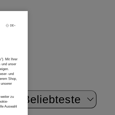
AGEN STUDIOS
KENNEL
DE
). Mit Ihrer
s und unser
eigen.
wser- und
nserem Shop,
 unserer
.
ach:
Beliebteste
 weiter zu
ookie-
elle Auswahl