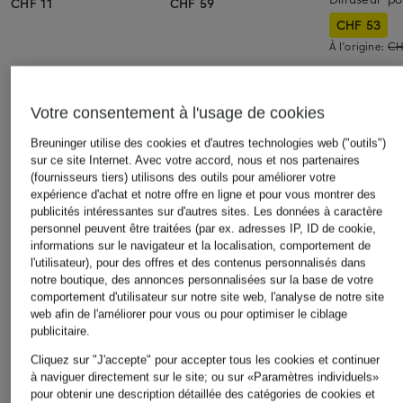
CHF 11
CHF 59
CHF 53
À l'origine:
CH
Votre consentement à l'usage de cookies
Breuninger utilise des cookies et d'autres technologies web ("outils")
sur ce site Internet. Avec votre accord, nous et nos partenaires
(fournisseurs tiers) utilisons des outils pour améliorer votre
Autres catégories
expérience d'achat et notre offre en ligne et pour vous montrer des
publicités intéressantes sur d'autres sites. Les données à caractère
Bikinis pour Femmes
Robes de mariage civil
personnel peuvent être traitées (par ex. adresses IP, ID de cookie,
informations sur le navigateur et la localisation, comportement de
pour Femmes
Blazers pour Femmes
l'utilisateur), pour des offres et des contenus personnalisés dans
notre boutique, des annonces personnalisées sur la base de votre
Robes de mariage pour
Blouses pour Femmes
comportement d'utilisateur sur notre site web, l'analyse de notre site
Femmes
web afin de l'améliorer pour vous ou pour optimiser le ciblage
Cardigans et gilets pour
publicitaire.
Robes de soirée pour
Femmes
Femmes
Cliquez sur "J'accepte" pour accepter tous les cookies et continuer
à naviguer directement sur le site; ou sur «Paramètres individuels»
Chaussures business pour
Robes pour Femmes
pour obtenir une description détaillée des catégories de cookies et