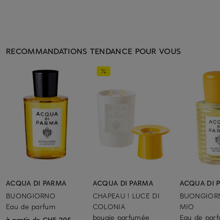
RECOMMANDATIONS TENDANCE POUR VOUS
ACQUA DI PARMA
ACQUA DI PARMA
ACQUA DI 
BUONGIORNO
CHAPEAU ! LUCE DI
BUONGIOR
Eau de parfum
COLONIA
MIO
bougie parfumée
Eau de par
à partir de CHF 205