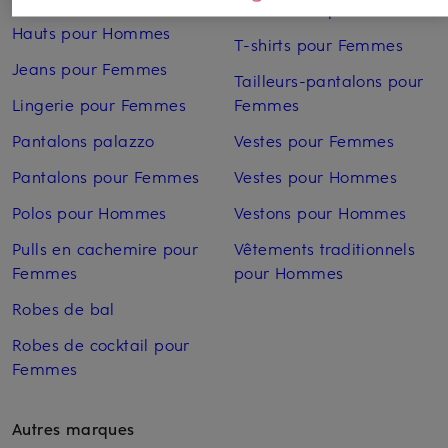
Sweatshirts pour Femmes
Hauts pour Hommes
T-shirts pour Femmes
Jeans pour Femmes
Tailleurs-pantalons pour
Lingerie pour Femmes
Femmes
Pantalons palazzo
Vestes pour Femmes
Pantalons pour Femmes
Vestes pour Hommes
Polos pour Hommes
Vestons pour Hommes
Pulls en cachemire pour
Vêtements traditionnels
Femmes
pour Hommes
Robes de bal
Robes de cocktail pour
Femmes
Autres marques