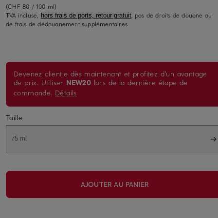
(CHF 80 / 100 ml)
TVA incluse,
, pas de droits de douane ou
hors frais de ports, retour gratuit
de frais de dédouanement supplémentaires
Devenez client·e dès maintenant et profitez d'un avantage
de prix. Utiliser
NEW20
lors de la dernière étape de
commande.
Détails
Taille
75 ml
AJOUTER AU PANIER