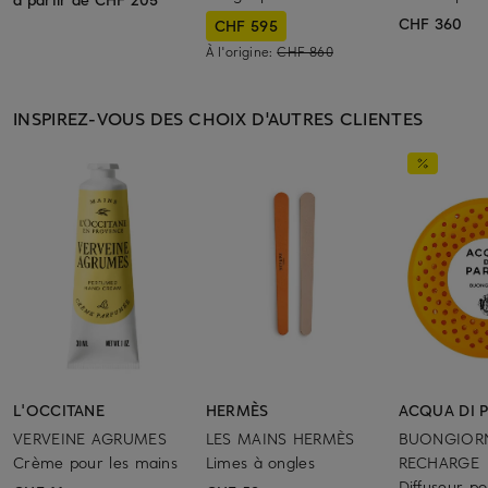
CHF 360
CHF 595
À l'origine:
CHF 860
INSPIREZ-VOUS DES CHOIX D'AUTRES CLIENTES
L'OCCITANE
HERMÈS
ACQUA DI 
VERVEINE AGRUMES
LES MAINS HERMÈS
BUONGIOR
Crème pour les mains
Limes à ongles
RECHARGE
Diffuseur po