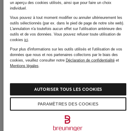
Hommes
un aperçu des cookies utilisés, ainsi que pour faire un choix
Robes pour Femmes
individuel.
Chaussures pour Femmes
Robes pour Femmes en
Vous pouvez à tout moment modifier ou annuler ultérieurement les
Chaussures pour Femmes
outils sélectionnés (par ex. dans le pied de page de notre site web).
solde
en solde
L'annulation n'a toutefois aucun effet sur l'utilisation antérieure des
Sacs pour Femmes
outils et de vos données.
Vous pouvez refuser toute utilisation de
Chaussures pour
cookies
ici
.
Hommes
Sacs pour Femmes
Pour plus d'informations sur les outils utilisés et l'utilisation de vos
données que nous et nos partenaires collectons par le biais des
Chaussures à enfiler pour
Shorts pour Femmes
cookies, veuillez consulter notre
Déclaration de confidentialité
et
Hommes
Slingbacks pour Femmes
Mentions légales
.
Chemises pour Hommes
Sneakers pour Femmes
Combinaisons pour
Sneakers pour Femmes
AUTORISER TOUS LES COOKIES
Femmes
en solde
Costumes de mariage
PARAMÈTRES DES COOKIES
Sneakers pour Hommes
pour Hommes
Sweats zippés pour
Costumes pour Hommes
Hommes
Dessous pour Femmes