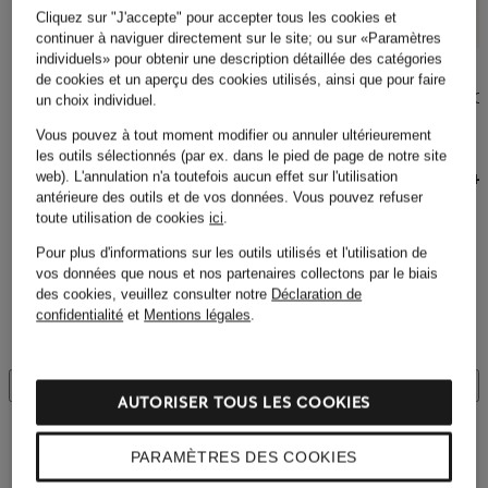
Cliquez sur "J'accepte" pour accepter tous les cookies et
continuer à naviguer directement sur le site; ou sur «Paramètres
individuels» pour obtenir une description détaillée des catégories
SENSAI
On
On
de cookies et un aperçu des cookies utilisés, ainsi que pour faire
BOÎTIER POUR
Baskets CLOUD 6
Baskets CL
un choix individuel.
POUDRE COMPACTE
VERSA
CHF 189
Vous pouvez à tout moment modifier ou annuler ultérieurement
TOTAL FINISH
CHF 219
À l'origine:
CHF 190
les outils sélectionnés (par ex. dans le pied de page de notre site
Boîtier vide pour fond
web). L'annulation n'a toutefois aucun effet sur l'utilisation
À l'origine:
CHF
de teint en poudre
antérieure des outils et de vos données.
Vous pouvez refuser
Total Finish
toute utilisation de cookies
ici
.
CHF 34
Pour plus d'informations sur les outils utilisés et l'utilisation de
vos données que nous et nos partenaires collectons par le biais
des cookies, veuillez consulter notre
Déclaration de
confidentialité
et
Mentions légales
.
AVIS CLIENTÈLE
AUTORISER TOUS LES COOKIES
PARAMÈTRES DES COOKIES