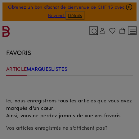
Obtenez un bon d'achat de bienvenue de CHF 15 avec
PASSER AU CONTENU PRINCIPAL
PASSER AU CHAMP DE RECHERC
Beyond
Détails
FAVORIS
ARTICLE
MARQUES
LISTES
Ici, nous enregistrons tous les articles que vous avez
marqués d'un cœur.
Ainsi, vous ne perdez jamais de vue vos favoris.
Vos articles enregistrés ne s'affichent pas?